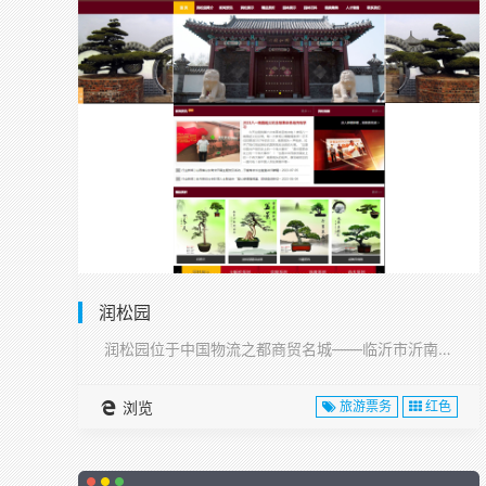
润松园
润松园位于中国物流之都商贸名城——临沂市沂南县,···
浏览
旅游票务
红色