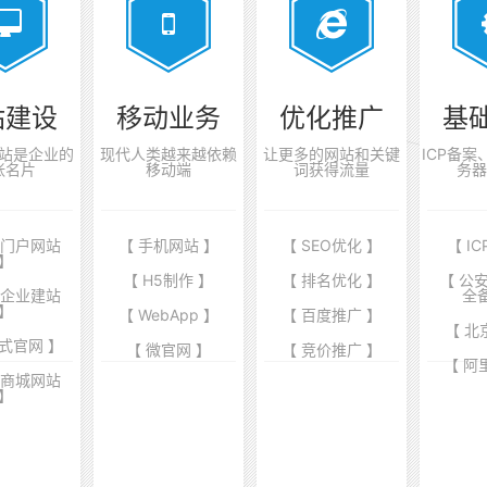
站建设
移动业务
优化推广
基
站是企业的
现代人类越来越依赖
让更多的网站和关键
ICP备
张名片
移动端
词获得流量
务器
业门户网站
【 手机网站 】
【 SEO优化 】
【 I
】
【 H5制作 】
【 排名优化 】
【 公
端企业建站
全
】
【 WebApp 】
【 百度推广 】
【 北
式官网 】
【 微官网 】
【 竞价推广 】
【 阿
商商城网站
】