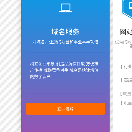
域名服务
网
好域名，让您的项目和事业事半功倍
优秀的网
一
树立企业形象 创造品牌信任度 方便推
【 行
广传播 威慑竞争对手 域名是快速增值
的数字资产
【 高
【 响应
【 电
立即选购