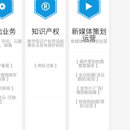
础业务
知识产权
新媒体策划
运营
案、空间、云服
数字知识产权劳动成
新媒体综合策划运营
、邮箱
果依法享有保护权利
【 婚庆策划拍摄
CP备案 】
【 商标注册 】
整套服务 】
安部网络安
【 会议拍摄|活动
备案 】
跟拍|航拍 】
京新网 】
【 宣传片|广告|
微短剧拍摄 】
里云-万网
】
【 短视频拍摄|策
划|运营 】