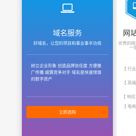
域名服务
网
好域名，让您的项目和事业事半功倍
优秀的网
一
树立企业形象 创造品牌信任度 方便推
【 行
广传播 威慑竞争对手 域名是快速增值
的数字资产
【 高
【 响应
【 电
立即选购