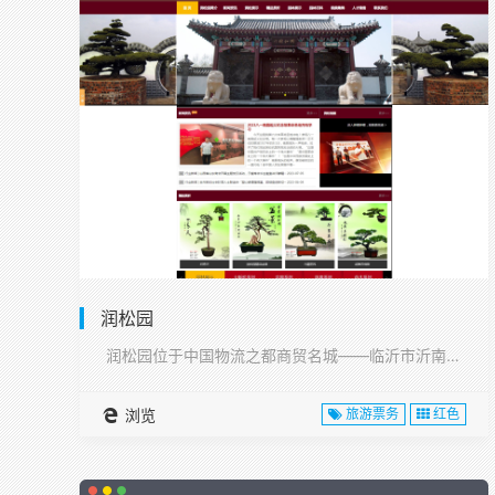
润松园
润松园位于中国物流之都商贸名城——临沂市沂南县,···
浏览
旅游票务
红色