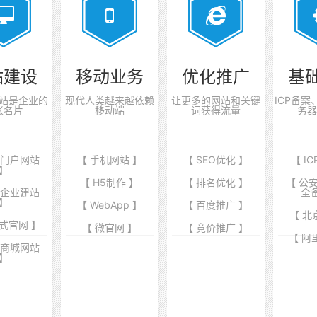
站建设
移动业务
优化推广
基
站是企业的
现代人类越来越依赖
让更多的网站和关键
ICP备
张名片
移动端
词获得流量
务器
业门户网站
【 手机网站 】
【 SEO优化 】
【 I
】
【 H5制作 】
【 排名优化 】
【 公
端企业建站
全
】
【 WebApp 】
【 百度推广 】
【 北
式官网 】
【 微官网 】
【 竞价推广 】
【 阿
商商城网站
】