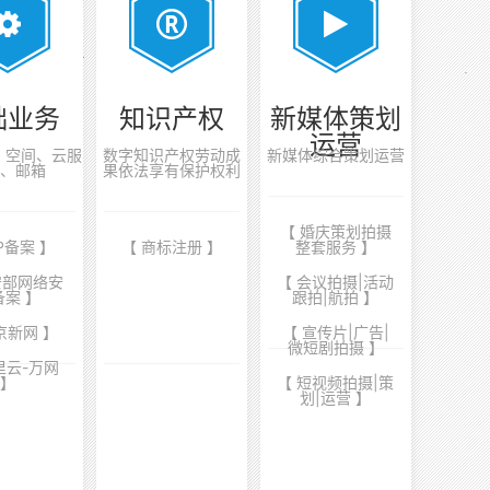
础业务
知识产权
新媒体策划
运营
案、空间、云服
数字知识产权劳动成
新媒体综合策划运营
、邮箱
果依法享有保护权利
【 婚庆策划拍摄
CP备案 】
【 商标注册 】
整套服务 】
安部网络安
【 会议拍摄|活动
备案 】
跟拍|航拍 】
京新网 】
【 宣传片|广告|
微短剧拍摄 】
里云-万网
】
【 短视频拍摄|策
划|运营 】