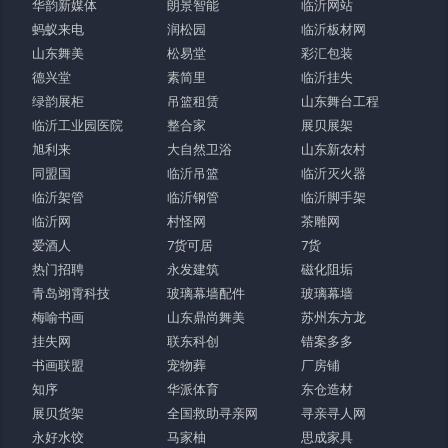
华韵新媒体
朗景智能
临沂网站
蚂蚁来电
润松园
临沂板材网
山东舞美
松易堂
彩汇包装
德兴堂
素简里
临沂挂失
绿韵展柜
吊篮租赁
山东舞台工程
临沂工业园医院
整合家
展贝展架
旭利来
大自然卫浴
山东新农村
同盟国
临沂吊篮
临沂灭火器
临沂架管
临沂钢管
临沂脚手架
临沂网
村怪网
茶雕网
爱酒人
7货可居
7货
热门招聘
永发建筑
磁化阻垢
青岛翊霄科技
玻璃幕墙配件
玻璃幕墙
梅喻书画
山东鼎尚舞美
苏州东方龙
挂失网
联东科创
错案多多
书画联盟
宠物葬
厂房铺
知序
华派体育
东仓造材
展贝货架
全国救助寻亲网
寻亲寻人网
永好水饺
马家柚
思成家具