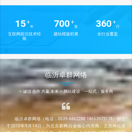
15
700
360
+
+
+
年
套
行
互联网前沿技术经
建站模版积累
全行业覆盖
验
临沂卓群网络
— 诚信 合作 共赢 未来 — 网站建设「一站式」服务商
临沂卓群网络（电话：0539-6862288 18653973178）创立
于2010年9月14日，为北京新网白金核心代理商。主营网站搭