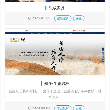
思成家具
2025-01-25
家居家具
多色
知序-生态岩板
临沂东仓装饰材料厂，坐落于全国工业重镇临沂市半程镇，毗
邻京沪···
2024-08-03
木业板材
蓝色