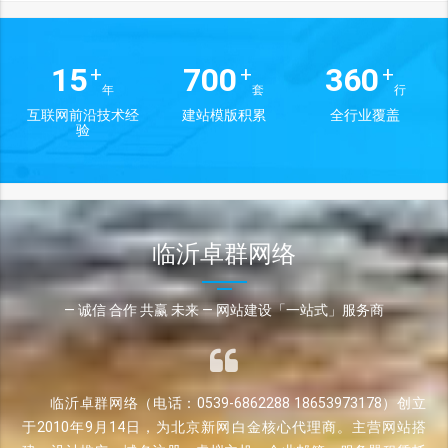
15
700
360
+
+
+
年
套
行
互联网前沿技术经
建站模版积累
全行业覆盖
验
临沂卓群网络
— 诚信 合作 共赢 未来 — 网站建设「一站式」服务商
临沂卓群网络（电话：0539-6862288 18653973178）创立
于2010年9月14日，为北京新网白金核心代理商。主营网站搭