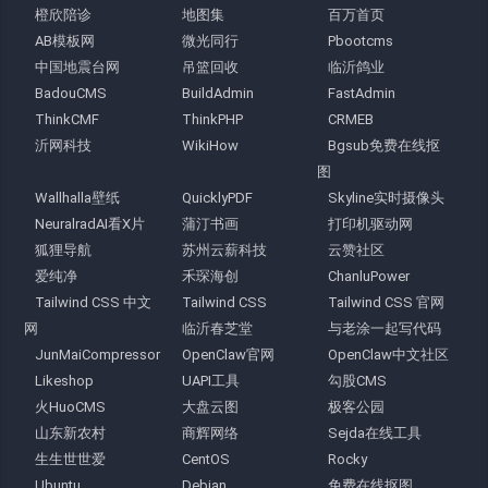
橙欣陪诊
地图集
百万首页
AB模板网
微光同行
Pbootcms
中国地震台网
吊篮回收
临沂鸽业
BadouCMS
BuildAdmin
FastAdmin
ThinkCMF
ThinkPHP
CRMEB
沂网科技
WikiHow
Bgsub免费在线抠
图
Wallhalla壁纸
QuicklyPDF
Skyline实时摄像头
NeuralradAI看X片
蒲汀书画
打印机驱动网
狐狸导航
苏州云薪科技
云赞社区
爱纯净
禾琛海创
ChanluPower
Tailwind CSS 中文
Tailwind CSS
Tailwind CSS 官网
网
临沂春芝堂
与老涂一起写代码
JunMaiCompressor
OpenClaw官网
OpenClaw中文社区
Likeshop
UAPI工具
勾股CMS
火HuoCMS
大盘云图
极客公园
山东新农村
商辉网络
Sejda在线工具
生生世世爱
CentOS
Rocky
Ubuntu
Debian
免费在线抠图