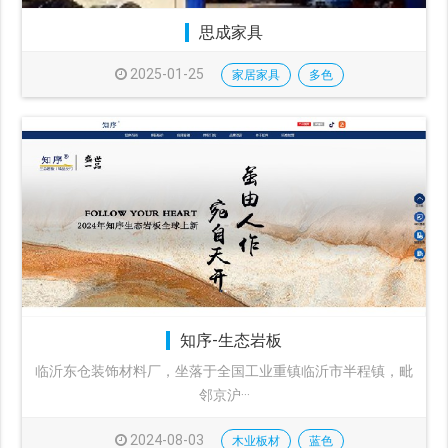
思成家具
2025-01-25
家居家具
多色
知序-生态岩板
临沂东仓装饰材料厂，坐落于全国工业重镇临沂市半程镇，毗
邻京沪···
2024-08-03
木业板材
蓝色