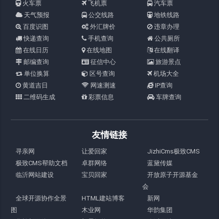
火车票
飞机票
汽车票
天气预报
公交线路
地铁线路
百度识图
外汇牌价
违章办理
快递查询
手机查询
公共厕所
在线日历
在线地图
在线翻译
邮编查询
征信中心
旅游景点
单位换算
区号查询
机场大全
黄道吉日
网速测速
IP查询
二维码生成
彩票信息
车牌查询
友情链接
寻亲网
让爱回家
JizhiCms极致CMS
极致CMS帮助文档
卓群网络
蓝黛传媒
临沂网站建设
宝贝回家
开放原子开源基金
会
全球开源协作全景
HTML建站博客
新网
图
木业网
华韵集团