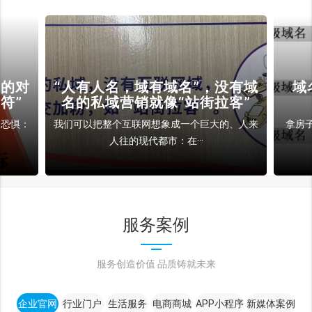
裁的对
“人有人名，域有域名”，没有域
域
符”
名的私域营销就像“站街拉客”
和恐惧：
我们可以把整个互联网想象成一个巨大的、人来
拿房
人往的现代都市：在···
服务案例
服务创造价值 品质铸就未来
企业官网
行业门户
生活服务
电商商城
APP小程序
新媒体案例