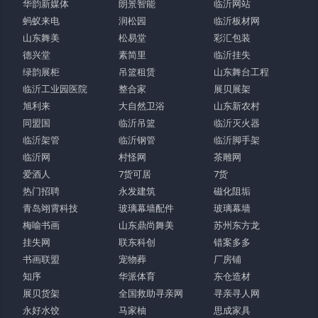
华韵新媒体
朗景智能
临沂网站
蚂蚁来电
润松园
临沂板材网
山东舞美
松易堂
彩汇包装
德兴堂
素简里
临沂挂失
绿韵展柜
吊篮租赁
山东舞台工程
临沂工业园医院
整合家
展贝展架
旭利来
大自然卫浴
山东新农村
同盟国
临沂吊篮
临沂灭火器
临沂架管
临沂钢管
临沂脚手架
临沂网
村怪网
茶雕网
爱酒人
7货可居
7货
热门招聘
永发建筑
磁化阻垢
青岛翊霄科技
玻璃幕墙配件
玻璃幕墙
梅喻书画
山东鼎尚舞美
苏州东方龙
挂失网
联东科创
错案多多
书画联盟
宠物葬
厂房铺
知序
华派体育
东仓造材
展贝货架
全国救助寻亲网
寻亲寻人网
永好水饺
马家柚
思成家具