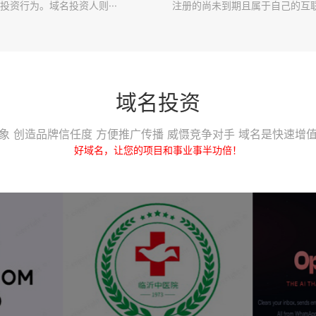
投资行为。域名投资人则···
注册的尚未到期且属于自己的互联·
域名投资
象 创造品牌信任度 方便推广传播 威慑竞争对手 域名是快速增
好域名，让您的项目和事业事半功倍！