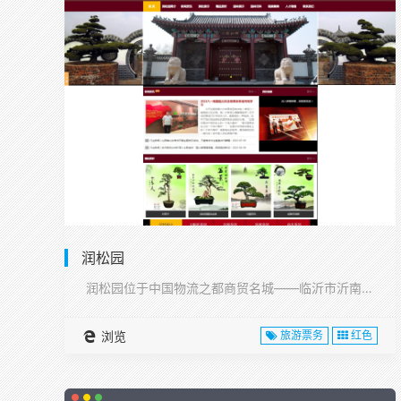
润松园
润松园位于中国物流之都商贸名城——临沂市沂南县,···
浏览
旅游票务
红色