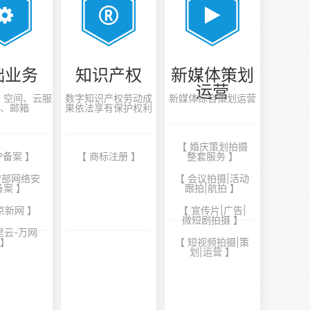
础业务
知识产权
新媒体策划
运营
案、空间、云服
数字知识产权劳动成
新媒体综合策划运营
、邮箱
果依法享有保护权利
【 婚庆策划拍摄
CP备案 】
【 商标注册 】
整套服务 】
安部网络安
【 会议拍摄|活动
备案 】
跟拍|航拍 】
京新网 】
【 宣传片|广告|
微短剧拍摄 】
里云-万网
】
【 短视频拍摄|策
划|运营 】