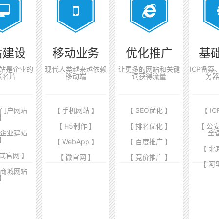
站建设
移动业务
优化推广
基
站是企业的
现代人类越来越依赖
让更多的网站和关键
ICP备
张名片
移动端
词获得流量
务器
业门户网站
【 手机网站 】
【 SEO优化 】
【 I
】
【 H5制作 】
【 排名优化 】
【 公
端企业建站
全
】
【 WebApp 】
【 百度推广 】
【 北
式官网 】
【 微官网 】
【 竞价推广 】
【 阿
商商城网站
】