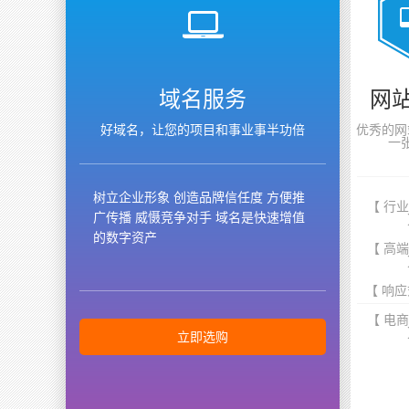
域名服务
网
好域名，让您的项目和事业事半功倍
优秀的网
一
树立企业形象 创造品牌信任度 方便推
【 行
广传播 威慑竞争对手 域名是快速增值
的数字资产
【 高
【 响应
【 电
立即选购