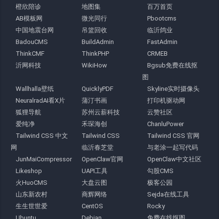
橙欣陪诊
地图集
百万首页
AB模板网
微光同行
Pbootcms
中国地震台网
吊篮回收
临沂鸽业
BadouCMS
BuildAdmin
FastAdmin
ThinkCMF
ThinkPHP
CRMEB
沂网科技
WikiHow
Bgsub免费在线抠
图
Wallhalla壁纸
QuicklyPDF
Skyline实时摄像头
NeuralradAI看X片
蒲汀书画
打印机驱动网
狐狸导航
苏州云薪科技
云赞社区
爱纯净
禾琛海创
ChanluPower
Tailwind CSS 中文
Tailwind CSS
Tailwind CSS 官网
网
临沂春芝堂
与老涂一起写代码
JunMaiCompressor
OpenClaw官网
OpenClaw中文社区
Likeshop
UAPI工具
勾股CMS
火HuoCMS
大盘云图
极客公园
山东新农村
商辉网络
Sejda在线工具
生生世世爱
CentOS
Rocky
Ubuntu
Debian
免费在线抠图