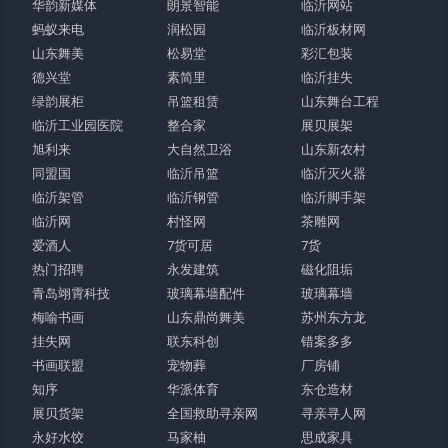
华韵新媒体
朗景智能
临沂网站
蚂蚁来电
润松园
临沂板材网
山东舞美
松易堂
彩汇包装
德兴堂
素简里
临沂挂失
绿韵展柜
吊篮租赁
山东舞台工程
临沂工业园医院
整合家
展贝展架
旭利来
大自然卫浴
山东新农村
同盟国
临沂吊篮
临沂灭火器
临沂架管
临沂钢管
临沂脚手架
临沂网
村怪网
茶雕网
爱酒人
7货可居
7货
热门招聘
永发建筑
磁化阻垢
青岛翊霄科技
玻璃幕墙配件
玻璃幕墙
梅喻书画
山东鼎尚舞美
苏州东方龙
挂失网
联东科创
错案多多
书画联盟
宠物葬
厂房铺
知序
华派体育
东仓造材
展贝货架
全国救助寻亲网
寻亲寻人网
永好水饺
马家柚
思成家具