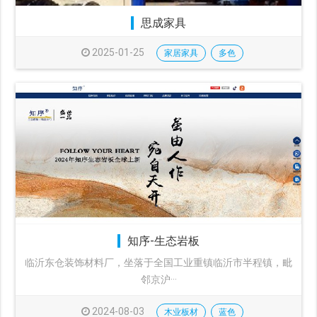
思成家具
2025-01-25
家居家具
多色
知序-生态岩板
临沂东仓装饰材料厂，坐落于全国工业重镇临沂市半程镇，毗
邻京沪···
2024-08-03
木业板材
蓝色