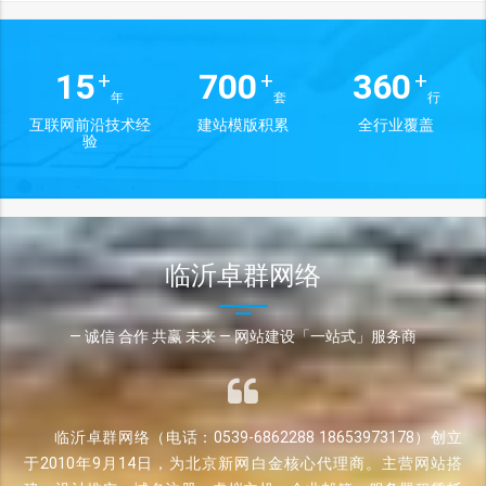
15
700
360
+
+
+
年
套
行
互联网前沿技术经
建站模版积累
全行业覆盖
验
临沂卓群网络
— 诚信 合作 共赢 未来 — 网站建设「一站式」服务商
临沂卓群网络（电话：0539-6862288 18653973178）创立
于2010年9月14日，为北京新网白金核心代理商。主营网站搭