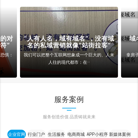
裁的对
“人有人名，域有域名”，没有域
域
符”
名的私域营销就像“站街拉客”
和恐惧：
我们可以把整个互联网想象成一个巨大的、人来
拿房
人往的现代都市：在···
服务案例
服务创造价值 品质铸就未来
企业官网
行业门户
生活服务
电商商城
APP小程序
新媒体案例