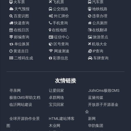
火车票
飞机票
汽车票
天气预报
公交线路
地铁线路
百度识图
外汇牌价
违章办理
快递查询
手机查询
公共厕所
在线日历
在线地图
在线翻译
邮编查询
征信中心
旅游景点
单位换算
区号查询
机场大全
黄道吉日
网速测速
IP查询
二维码生成
彩票信息
车牌查询
友情链接
寻亲网
让爱回家
JizhiCms极致CMS
极致CMS帮助文档
卓群网络
蓝黛传媒
临沂网站建设
宝贝回家
开放原子开源基金
会
全球开源协作全景
HTML建站博客
新网
图
木业网
华韵集团