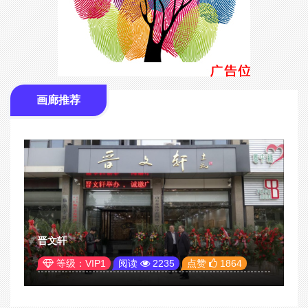
画廊推荐
晋文轩
等级：VIP1
阅读
2235
点赞
1864