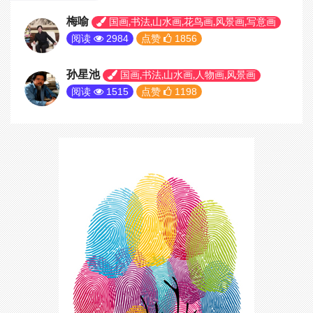
梅喻
国画,书法,山水画,花鸟画,风景画,写意画
阅读
2984
点赞
1856
孙星池
国画,书法,山水画,人物画,风景画
阅读
1515
点赞
1198