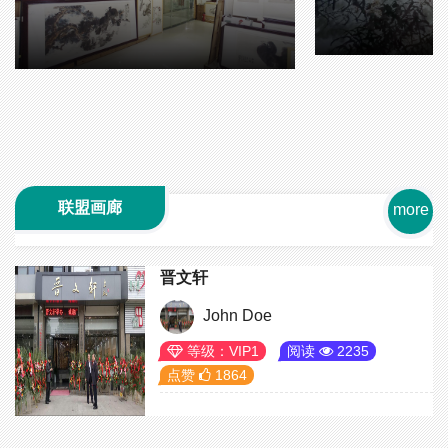
联盟画廊
more
晋文轩
John Doe
等级：VIP1
阅读
2235
点赞
1864