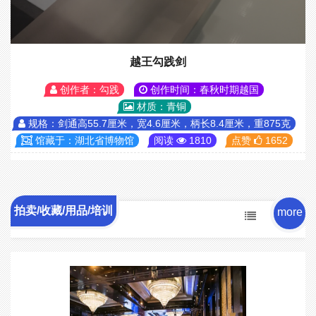
越王勾践剑
创作者：勾践
创作时间：春秋时期越国
材质：青铜
规格：剑通高55.7厘米，宽4.6厘米，柄长8.4厘米，重875克
馆藏于：湖北省博物馆
阅读
1810
点赞
1652
拍卖/收藏/用品/培训
more