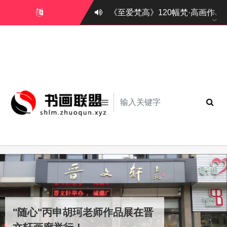
《至爱梵高》120幅梵·高画作，人生
9.3分，这才是国产综艺该有的样子 2
"随心"丙申胡珂老师作品展在晋文轩画
9.3分，这才是国产综艺该有的
"随心"丙申胡珂老师作品展在晋
《至爱梵高》120幅梵·高画作，