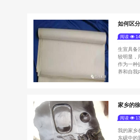
如何区
阅读
14
生宣具备
较明显，
作为一种
养和自我
家乡的
阅读
13
我的家乡
东砚中的