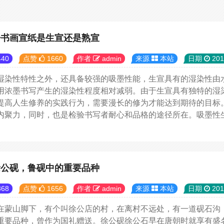
分书画宣纸是生宣还是熟宣
40
点赞
1660
作者
admin
来源
本站
日期
201
湿染性特性之外，还具备较强的吸墨性能，生宣具有的湿染性由
用浓墨书写产生的湿染性程度相对减弱。由于生宣具有独特的湿
提高人生修养的实践行为，需要漫长的修为才能达到期待的目标
内聚力，同时，也是检验书写者耐心和品格的途径所在。吸墨性生宣
徐公砚，鲁砚中的重要品种
68
点赞
1656
作者
admin
来源
本站
日期
201
在蒙山脚下，有个叫徐公店的村，在离村不远处，有一道砚石沟，
重要品种，曾作为国礼赠送。徐公砚徐公石早在唐朝时就享有盛