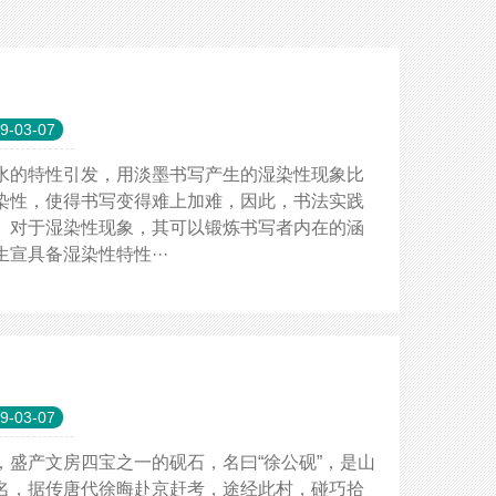
9-03-07
水的特性引发，用淡墨书写产生的湿染性现象比
染性，使得书写变得难上加难，因此，书法实践
。对于湿染性现象，其可以锻炼书写者内在的涵
具备湿染性特性···
9-03-07
盛产文房四宝之一的砚石，名曰“徐公砚”，是山
名，据传唐代徐晦赴京赶考，途经此村，碰巧拾