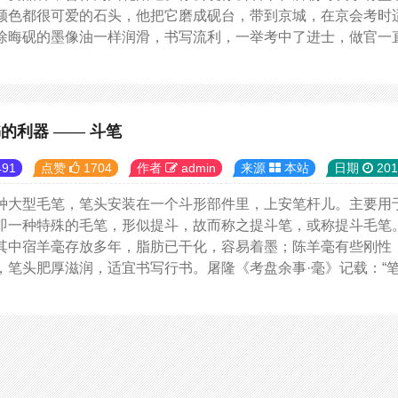
颜色都很可爱的石头，他把它磨成砚台，带到京城，在京会考时
徐晦砚的墨像油一样润滑，书写流利，一举考中了进士，做官一直做
的利器 —— 斗笔
91
点赞
1704
作者
admin
来源
本站
日期
201
种大型毛笔，笔头安装在一个斗形部件里，上安笔杆儿。主要用
即一种特殊的毛笔，形似提斗，故而称之提斗笔，或称提斗毛笔
其中宿羊毫存放多年，脂肪已干化，容易着墨；陈羊毫有些刚性
，笔头肥厚滋润，适宜书写行书。屠隆《考盘余事·毫》记载：“笔之