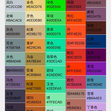
花白
金色
绿色
胭脂
#815463
#C2CCD0
#EACD76
#00E500
#9D2933
酱紫
老银
牙色
草绿
朱红
#815476
#BACAC6
#EEDEB0
#40DE5A
#FF4C00
紫檀
灰色
枯黄
青翠
丹
#4C221B
#808080
#D3B17D
#00E079
#FF4E20
绀青
苍色
黄栌
青色
彤
#F35336
#003371
#75878A
#E29C45
#00E09E
酡红
紫棠
水色
乌金
翡翠色
#DC3023
#56004F
#88ADA6
#A78E44
#3DE1AD
炎
青莲
黝
#6B6882
昏黄
碧绿
#FF3300
#801DAE
#C89B40
#2ADD9C
乌色
茜色
群青
棕黄
玉色
#725E82
#CB3A56
#4C8DAE
#AE7000
#2EDFA3
玄青
绾
#A98175
雪青
琥珀
缥
#3D3B4F
#B0A4E3
#CA6924
#7FECAD
檀
乌黑
丁香色
#B36D61