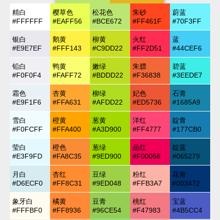
精白
樱草色
松花色
朱砂
蔚蓝
#FFFFFF
#EAFF56
#BCE672
#FF461F
#70F3FF
银白
鹅黄
柳黄
火红
蓝
#E9E7EF
#FFF143
#C9DD22
#FF2D51
#44CEF6
铅白
鸭黄
嫩绿
朱膘
碧蓝
#F0F0F4
#FAFF72
#BDDD22
#F36838
#3EEDE7
霜色
杏黄
柳绿
妃色
石青
#E9F1F6
#FFA631
#AFDD22
#ED5736
#1685A9
雪白
橙黄
葱黄
洋红
靛青
#F0FCFF
#FFA400
#A3D900
#FF4777
#177CB0
莹白
橙色
葱绿
品红
靛蓝
#E3F9FD
#FA8C35
#9ED900
#F00056
#065279
月白
杏红
豆绿
粉红
花青
#D6ECF0
#FF8C31
#9ED048
#FFB3A7
#003472
象牙白
橘黄
豆青
桃红
宝蓝
#FFFBF0
#FF8936
#96CE54
#F47983
#4B5CC4