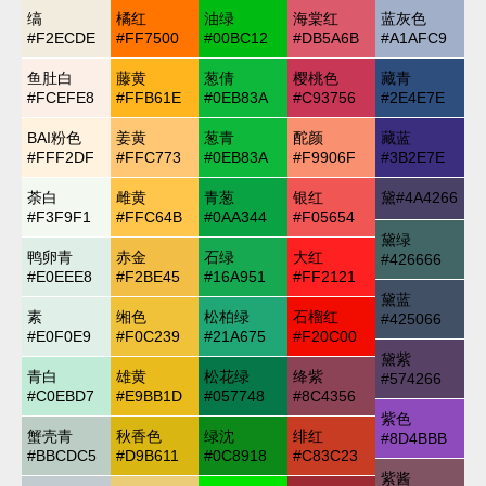
缟
橘红
油绿
海棠红
蓝灰色
#F2ECDE
#FF7500
#00BC12
#DB5A6B
#A1AFC9
鱼肚白
藤黄
葱倩
樱桃色
藏青
#FCEFE8
#FFB61E
#0EB83A
#C93756
#2E4E7E
BAI粉色
姜黄
葱青
酡颜
藏蓝
#FFF2DF
#FFC773
#0EB83A
#F9906F
#3B2E7E
荼白
雌黄
青葱
银红
黛
#4A4266
#F3F9F1
#FFC64B
#0AA344
#F05654
黛绿
鸭卵青
赤金
石绿
大红
#426666
#E0EEE8
#F2BE45
#16A951
#FF2121
黛蓝
素
缃色
松柏绿
石榴红
#425066
#E0F0E9
#F0C239
#21A675
#F20C00
黛紫
青白
雄黄
松花绿
绛紫
#574266
#C0EBD7
#E9BB1D
#057748
#8C4356
紫色
蟹壳青
秋香色
绿沈
绯红
#8D4BBB
#BBCDC5
#D9B611
#0C8918
#C83C23
紫酱