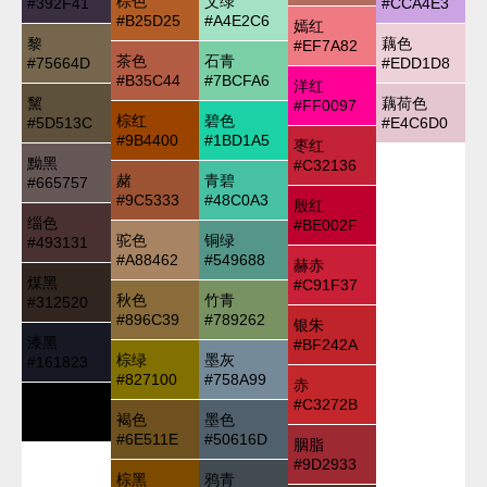
棕色
艾绿
#392F41
#CCA4E3
#B25D25
#A4E2C6
嫣红
黎
藕色
#EF7A82
茶色
石青
#75664D
#EDD1D8
#B35C44
#7BCFA6
洋红
黧
藕荷色
#FF0097
棕红
碧色
#5D513C
#E4C6D0
#9B4400
#1BD1A5
枣红
黝黑
#C32136
赭
青碧
#665757
#9C5333
#48C0A3
殷红
缁色
#BE002F
驼色
铜绿
#493131
#A88462
#549688
赫赤
煤黑
#C91F37
秋色
竹青
#312520
#896C39
#789262
银朱
漆黑
#BF242A
棕绿
墨灰
#161823
#827100
#758A99
赤
黑色
#C3272B
褐色
墨色
#000000
#6E511E
#50616D
胭脂
#9D2933
棕黑
鸦青