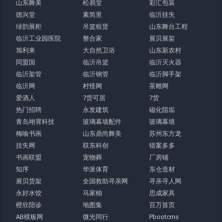
山东舞美
松易堂
彩汇包装
德兴堂
素简里
临沂挂失
绿韵展柜
吊篮租赁
山东舞台工程
临沂工业园医院
整合家
展贝展架
旭利来
大自然卫浴
山东新农村
同盟国
临沂吊篮
临沂灭火器
临沂架管
临沂钢管
临沂脚手架
临沂网
村怪网
茶雕网
爱酒人
7货可居
7货
热门招聘
永发建筑
磁化阻垢
青岛翊霄科技
玻璃幕墙配件
玻璃幕墙
梅喻书画
山东鼎尚舞美
苏州东方龙
挂失网
联东科创
错案多多
书画联盟
宠物葬
厂房铺
知序
华派体育
东仓造材
展贝货架
全国救助寻亲网
寻亲寻人网
永好水饺
马家柚
思成家具
橙欣陪诊
地图集
百万首页
AB模板网
微光同行
Pbootcms