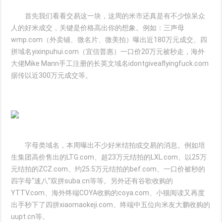
首先我们看看交易这一块，这周的米市还真是有不少惊呆众
人的好米成交，关键是价格高出你的想象。例如：三声母
wmp.com（外卖铺、微名片、微美拍）曝出近180万元成交、四
拼域名yixinpuhui.com（宜信普惠）一口价20万元被秒走，海外
大佬Mike Mann手工注册的长英文域名idontgiveaflyingfuck.com
据传以近300万元成交等。
字母类域名，本周曝出不少好米结拍或交易的消息。例如培
生集团高价售出的LTG.com、超23万元结拍的LXL.com、以25万
元结拍的ZCZ.com、约25.5万元结拍的bef.com、一口价被秒的
四字母“速八”双拼suba.cn等等。另外还有谷歌收购的
YTTV.com、海外终端COYA收购的coya.com、小猫阅读又再度
出手秒下了四拼xiaomaokeji.com、终端中五位向米友大鹏收购的
uupt.cn等。