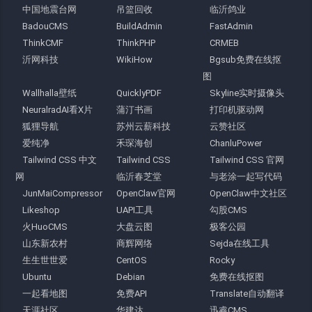
中国地震台网
吊篮回收
临沂鸽业
BadouCMS
BuildAdmin
FastAdmin
ThinkCMF
ThinkPHP
CRMEB
沂网科技
WikiHow
Bgsub免费在线抠
图
Wallhalla壁纸
QuicklyPDF
Skyline实时摄像头
NeuralradAI看X片
蒲汀书画
打印机驱动网
狐狸导航
苏州云薪科技
云赞社区
爱纯净
禾琛海创
ChanluPower
Tailwind CSS 中文
Tailwind CSS
Tailwind CSS 官网
网
临沂春芝堂
与老涂一起写代码
JunMaiCompressor
OpenClaw官网
OpenClaw中文社区
Likeshop
UAPI工具
勾股CMS
火HuoCMS
大盘云图
极客公园
山东新农村
商辉网络
Sejda在线工具
生生世世爱
CentOS
Rocky
Ubuntu
Debian
免费在线抠图
一起看地图
免费API
Translate自动翻译
天涯社区
华建达
迅睿CMS