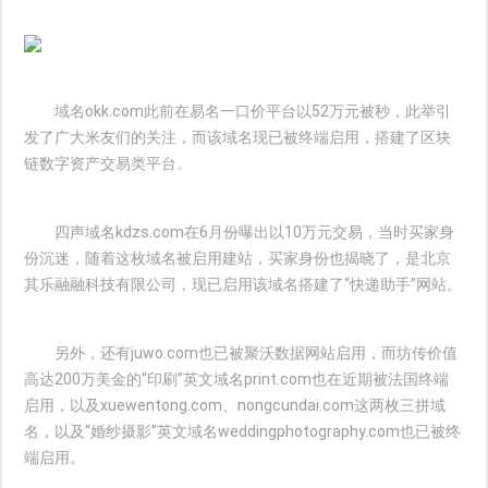
域名okk.com此前在易名一口价平台以52万元被秒，此举引
发了广大米友们的关注，而该域名现已被终端启用，搭建了区块
链数字资产交易类平台。
四声域名kdzs.com在6月份曝出以10万元交易，当时买家身
份沉迷，随着这枚域名被启用建站，买家身份也揭晓了，是北京
其乐融融科技有限公司，现已启用该域名搭建了“快递助手”网站。
另外，还有juwo.com也已被聚沃数据网站启用，而坊传价值
高达200万美金的“印刷”英文域名print.com也在近期被法国终端
启用，以及xuewentong.com、nongcundai.com这两枚三拼域
名，以及“婚纱摄影”英文域名weddingphotography.com也已被终
端启用。