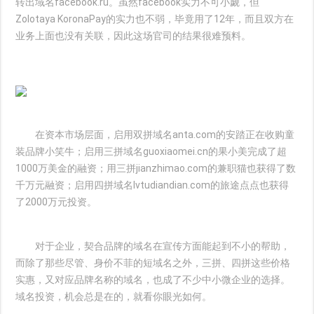
转出域名facebook.ru。虽然facebook实力不可小觑，但
Zolotaya KoronaPay的实力也不弱，毕竟用了12年，而且双方在
业务上面也没有关联，因此这场官司的结果很难预料。
在资本市场层面，启用双拼域名anta.com的安踏正在收购童
装品牌小笑牛；启用三拼域名guoxiaomei.cn的果小美完成了超
1000万美金的融资；用三拼jianzhimao.com的兼职猫也获得了数
千万元融资；启用四拼域名lvtudiandian.com的旅途点点也获得
了2000万元投资。
对于企业，契合品牌的域名在宣传方面能起到不小的帮助，
而除了那些尽管、身价不菲的短域名之外，三拼、四拼这些价格
实惠，又对应品牌名称的域名，也成了不少中小微企业的选择。
域名投资，机会总是在的，就看你眼光如何。