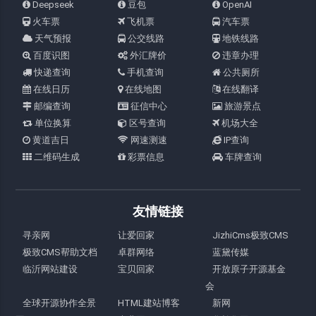
Deepseek
豆包
OpenAI
火车票
飞机票
汽车票
天气预报
公交线路
地铁线路
百度识图
外汇牌价
违章办理
快递查询
手机查询
公共厕所
在线日历
在线地图
在线翻译
邮编查询
征信中心
旅游景点
单位换算
区号查询
机场大全
黄道吉日
网速测速
IP查询
二维码生成
彩票信息
车牌查询
友情链接
寻亲网
让爱回家
JizhiCms极致CMS
极致CMS帮助文档
卓群网络
蓝黛传媒
临沂网站建设
宝贝回家
开放原子开源基金
会
全球开源协作全景
HTML建站博客
新网