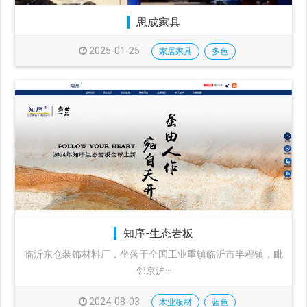
思成家具
2025-01-25
家居家具
多色
知序-生态岩板
临沂东仓装饰材料厂，坐落于全国工业重镇临沂市半程镇，毗
邻京沪···
2024-08-03
木业板材
蓝色