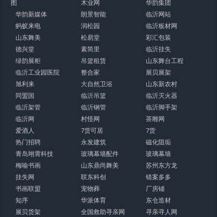
图
木业网
华韵集团
华韵新媒体
朗景智能
临沂网站
蚂蚁来电
润松园
临沂板材网
山东舞美
松易堂
彩汇包装
德兴堂
素简里
临沂挂失
绿韵展柜
吊篮租赁
山东舞台工程
临沂工业园医院
整合家
展贝展架
旭利来
大自然卫浴
山东新农村
同盟国
临沂吊篮
临沂灭火器
临沂架管
临沂钢管
临沂脚手架
临沂网
村怪网
茶雕网
爱酒人
7货可居
7货
热门招聘
永发建筑
磁化阻垢
青岛翊霄科技
玻璃幕墙配件
玻璃幕墙
梅喻书画
山东鼎尚舞美
苏州东方龙
挂失网
联东科创
错案多多
书画联盟
宠物葬
厂房铺
知序
华派体育
东仓造材
展贝货架
全国救助寻亲网
寻亲寻人网