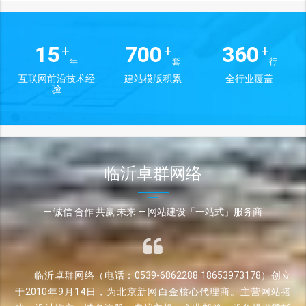
15
700
360
+
+
+
年
套
行
互联网前沿技术经
建站模版积累
全行业覆盖
验
临沂卓群网络
— 诚信 合作 共赢 未来 — 网站建设「一站式」服务商
临沂卓群网络（电话：0539-6862288 18653973178）创立
于2010年9月14日，为北京新网白金核心代理商。主营网站搭