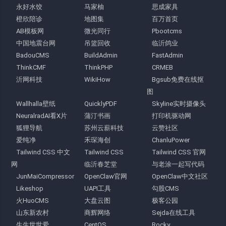
永好水饺
马家柚
思成家具
橙欣陪诊
地图集
百万首页
AB模板网
微光同行
Pbootcms
中国地震台网
吊篮回收
临沂鸽业
BadouCMS
BuildAdmin
FastAdmin
ThinkCMF
ThinkPHP
CRMEB
沂网科技
WikiHow
Bgsub免费在线抠
图
Wallhalla壁纸
QuicklyPDF
Skyline实时摄像头
NeuralradAI看X片
蒲汀书画
打印机驱动网
狐狸导航
苏州云薪科技
云赞社区
爱纯净
禾琛海创
ChanluPower
Tailwind CSS 中文
Tailwind CSS
Tailwind CSS 官网
网
临沂春芝堂
与老涂一起写代码
JunMaiCompressor
OpenClaw官网
OpenClaw中文社区
Likeshop
UAPI工具
勾股CMS
火HuoCMS
大盘云图
极客公园
山东新农村
商辉网络
Sejda在线工具
生生世世爱
CentOS
Rocky