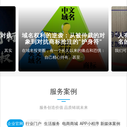
裁的对
“人有人名，域有域名”，没有域
域
符”
名的私域营销就像“站街拉客”
和恐惧：
我们可以把整个互联网想象成一个巨大的、人来
拿房
人往的现代都市：在···
服务案例
服务创造价值 品质铸就未来
企业官网
行业门户
生活服务
电商商城
APP小程序
新媒体案例