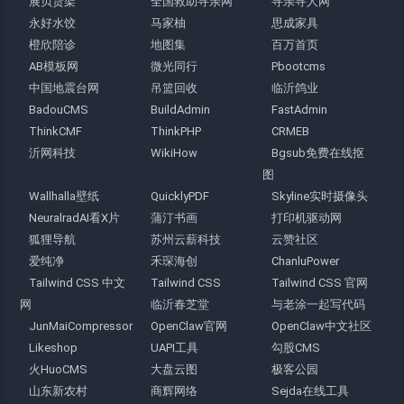
展贝货架
全国救助寻亲网
寻亲寻人网
永好水饺
马家柚
思成家具
橙欣陪诊
地图集
百万首页
AB模板网
微光同行
Pbootcms
中国地震台网
吊篮回收
临沂鸽业
BadouCMS
BuildAdmin
FastAdmin
ThinkCMF
ThinkPHP
CRMEB
沂网科技
WikiHow
Bgsub免费在线抠
图
Wallhalla壁纸
QuicklyPDF
Skyline实时摄像头
NeuralradAI看X片
蒲汀书画
打印机驱动网
狐狸导航
苏州云薪科技
云赞社区
爱纯净
禾琛海创
ChanluPower
Tailwind CSS 中文
Tailwind CSS
Tailwind CSS 官网
网
临沂春芝堂
与老涂一起写代码
JunMaiCompressor
OpenClaw官网
OpenClaw中文社区
Likeshop
UAPI工具
勾股CMS
火HuoCMS
大盘云图
极客公园
山东新农村
商辉网络
Sejda在线工具