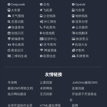
Deepseek
豆包
OpenAI
火车票
飞机票
汽车票
天气预报
公交线路
地铁线路
百度识图
外汇牌价
违章办理
快递查询
手机查询
公共厕所
在线日历
在线地图
在线翻译
邮编查询
征信中心
旅游景点
单位换算
区号查询
机场大全
黄道吉日
网速测速
IP查询
二维码生成
彩票信息
车牌查询
友情链接
寻亲网
让爱回家
JizhiCms极致CMS
极致CMS帮助文档
卓群网络
蓝黛传媒
临沂网站建设
宝贝回家
开放原子开源基金
会
全球开源协作全景
HTML建站博客
新网