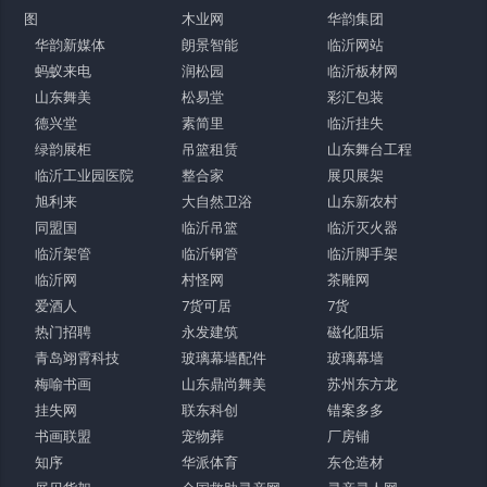
图
木业网
华韵集团
华韵新媒体
朗景智能
临沂网站
蚂蚁来电
润松园
临沂板材网
山东舞美
松易堂
彩汇包装
德兴堂
素简里
临沂挂失
绿韵展柜
吊篮租赁
山东舞台工程
临沂工业园医院
整合家
展贝展架
旭利来
大自然卫浴
山东新农村
同盟国
临沂吊篮
临沂灭火器
临沂架管
临沂钢管
临沂脚手架
临沂网
村怪网
茶雕网
爱酒人
7货可居
7货
热门招聘
永发建筑
磁化阻垢
青岛翊霄科技
玻璃幕墙配件
玻璃幕墙
梅喻书画
山东鼎尚舞美
苏州东方龙
挂失网
联东科创
错案多多
书画联盟
宠物葬
厂房铺
知序
华派体育
东仓造材