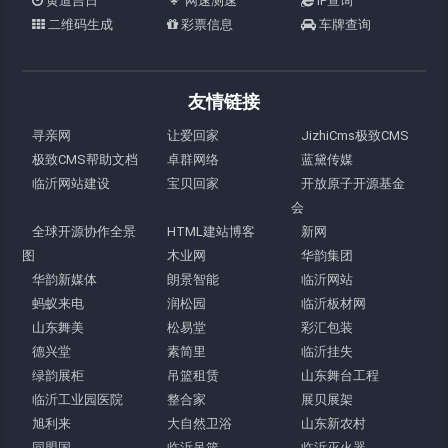
黄道吉日
网速测速
IP查询
二维码生成
彩票信息
车牌查询
友情链接
寻亲网
让爱回家
JizhiCms极致CMS
极致CMS帮助文档
卓群网络
蓝黛传媒
临沂网站建设
宝贝回家
开放原子开源基金
会
全球开源协作全景
HTML建站博客
新网
图
木业网
华韵集团
华韵新媒体
朗景智能
临沂网站
蚂蚁来电
润松园
临沂板材网
山东舞美
松易堂
彩汇包装
德兴堂
素简里
临沂挂失
绿韵展柜
吊篮租赁
山东舞台工程
临沂工业园医院
整合家
展贝展架
旭利来
大自然卫浴
山东新农村
同盟国
临沂吊篮
临沂灭火器