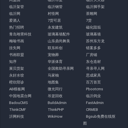
临沂架管
临沂钢管
临沂脚手架
临沂网
村怪网
茶雕网
爱酒人
7货可居
7货
热门招聘
永发建筑
磁化阻垢
青岛翊霄科技
玻璃幕墙配件
玻璃幕墙
梅喻书画
山东鼎尚舞美
苏州东方龙
挂失网
联东科创
错案多多
书画联盟
宠物葬
厂房铺
知序
华派体育
东仓造材
展贝货架
全国救助寻亲网
寻亲寻人网
永好水饺
马家柚
思成家具
橙欣陪诊
地图集
百万首页
AB模板网
微光同行
Pbootcms
中国地震台网
吊篮回收
临沂鸽业
BadouCMS
BuildAdmin
FastAdmin
ThinkCMF
ThinkPHP
CRMEB
沂网科技
WikiHow
Bgsub免费在线抠
图