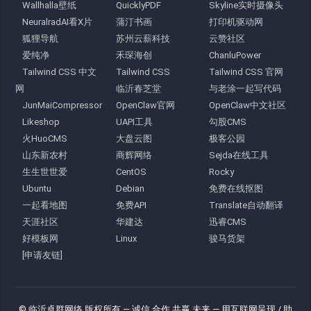
Wallhalla壁纸
QuicklyPDF
Skyline实时摄像头
NeuralradAI看X片
蒲汀书画
打印机驱动网
狐狸导航
苏州云薪科技
云赞社区
爱纯净
禾琛海创
ChanluPower
Tailwind CSS 中文
Tailwind CSS
Tailwind CSS 官网
网
临沂春芝堂
与老涂一起写代码
JunMaiCompressor
OpenClaw官网
OpenClaw中文社区
Likeshop
UAPI工具
勾股CMS
火HuoCMS
大盘云图
极客公园
山东新农村
商辉网络
Sejda在线工具
生生世世爱
CentOS
Rocky
Ubuntu
Debian
免费在线抠图
一起看地图
免费API
Translate自动翻译
天涯社区
华建达
迅睿CMS
好模板网
Linux
骏马货架
[申请友链]
© 临沂卓群网络 版权所有
— 诚信 合作 共赢 未来 —
用互联网呈现 / 助