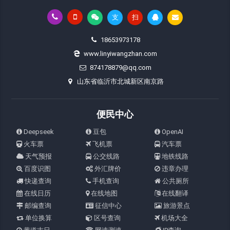
支
扫
18653973178
www.linyiwangzhan.com
874178879@qq.com
山东省临沂市北城新区南京路
便民中心
Deepseek
豆包
OpenAI
火车票
飞机票
汽车票
天气预报
公交线路
地铁线路
百度识图
外汇牌价
违章办理
快递查询
手机查询
公共厕所
在线日历
在线地图
在线翻译
邮编查询
征信中心
旅游景点
单位换算
区号查询
机场大全