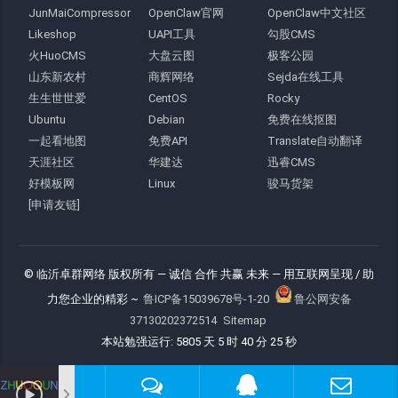
JunMaiCompressor
OpenClaw官网
OpenClaw中文社区
Likeshop
UAPI工具
勾股CMS
火HuoCMS
大盘云图
极客公园
山东新农村
商辉网络
Sejda在线工具
生生世世爱
CentOS
Rocky
Ubuntu
Debian
免费在线抠图
一起看地图
免费API
Translate自动翻译
天涯社区
华建达
迅睿CMS
好模板网
Linux
骏马货架
[申请友链]
© 临沂卓群网络 版权所有
— 诚信 合作 共赢 未来 —
用互联网呈现 / 助
力您企业的精彩 ~
鲁ICP备15039678号-1-20
鲁公网安备
37130202372514
Sitemap
本站勉强运行: 5805 天 5 时 40 分 26 秒