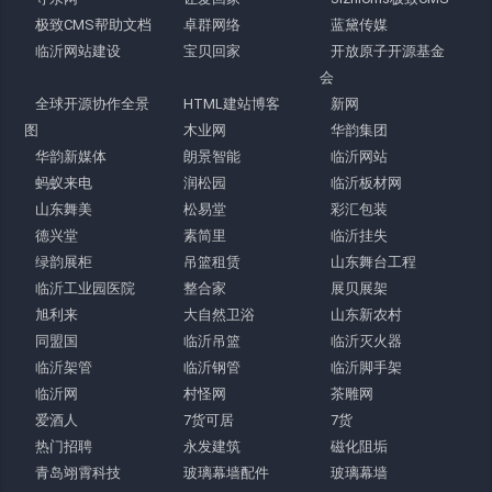
极致CMS帮助文档
卓群网络
蓝黛传媒
临沂网站建设
宝贝回家
开放原子开源基金
会
全球开源协作全景
HTML建站博客
新网
图
木业网
华韵集团
华韵新媒体
朗景智能
临沂网站
蚂蚁来电
润松园
临沂板材网
山东舞美
松易堂
彩汇包装
德兴堂
素简里
临沂挂失
绿韵展柜
吊篮租赁
山东舞台工程
临沂工业园医院
整合家
展贝展架
旭利来
大自然卫浴
山东新农村
同盟国
临沂吊篮
临沂灭火器
临沂架管
临沂钢管
临沂脚手架
临沂网
村怪网
茶雕网
爱酒人
7货可居
7货
热门招聘
永发建筑
磁化阻垢
青岛翊霄科技
玻璃幕墙配件
玻璃幕墙