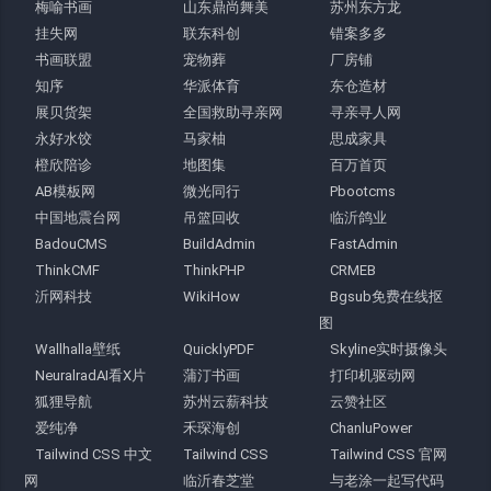
梅喻书画
山东鼎尚舞美
苏州东方龙
挂失网
联东科创
错案多多
书画联盟
宠物葬
厂房铺
知序
华派体育
东仓造材
展贝货架
全国救助寻亲网
寻亲寻人网
永好水饺
马家柚
思成家具
橙欣陪诊
地图集
百万首页
AB模板网
微光同行
Pbootcms
中国地震台网
吊篮回收
临沂鸽业
BadouCMS
BuildAdmin
FastAdmin
ThinkCMF
ThinkPHP
CRMEB
沂网科技
WikiHow
Bgsub免费在线抠
图
Wallhalla壁纸
QuicklyPDF
Skyline实时摄像头
NeuralradAI看X片
蒲汀书画
打印机驱动网
狐狸导航
苏州云薪科技
云赞社区
爱纯净
禾琛海创
ChanluPower
Tailwind CSS 中文
Tailwind CSS
Tailwind CSS 官网
网
临沂春芝堂
与老涂一起写代码