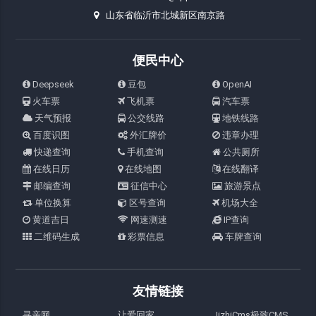
山东省临沂市北城新区南京路
便民中心
Deepseek
豆包
OpenAI
火车票
飞机票
汽车票
天气预报
公交线路
地铁线路
百度识图
外汇牌价
违章办理
快递查询
手机查询
公共厕所
在线日历
在线地图
在线翻译
邮编查询
征信中心
旅游景点
单位换算
区号查询
机场大全
黄道吉日
网速测速
IP查询
二维码生成
彩票信息
车牌查询
友情链接
寻亲网
让爱回家
JizhiCms极致CMS