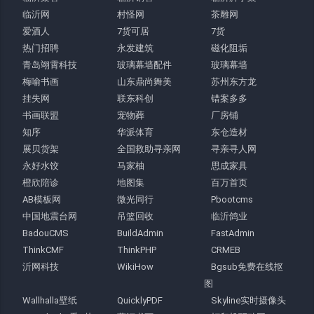
临沂网
村怪网
茶雕网
爱酒人
7货可居
7货
热门招聘
永发建筑
磁化阻垢
青岛翊霄科技
玻璃幕墙配件
玻璃幕墙
梅喻书画
山东鼎尚舞美
苏州东方龙
挂失网
联东科创
错案多多
书画联盟
宠物葬
厂房铺
知序
华派体育
东仓造材
展贝货架
全国救助寻亲网
寻亲寻人网
永好水饺
马家柚
思成家具
橙欣陪诊
地图集
百万首页
AB模板网
微光同行
Pbootcms
中国地震台网
吊篮回收
临沂鸽业
BadouCMS
BuildAdmin
FastAdmin
ThinkCMF
ThinkPHP
CRMEB
沂网科技
WikiHow
Bgsub免费在线抠
图
Wallhalla壁纸
QuicklyPDF
Skyline实时摄像头