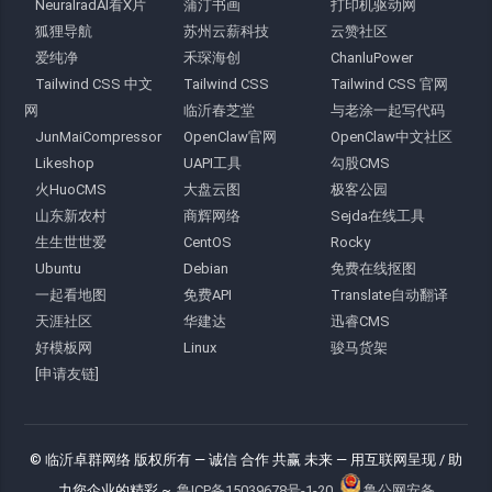
NeuralradAI看X片
蒲汀书画
打印机驱动网
狐狸导航
苏州云薪科技
云赞社区
爱纯净
禾琛海创
ChanluPower
Tailwind CSS 中文
Tailwind CSS
Tailwind CSS 官网
网
临沂春芝堂
与老涂一起写代码
JunMaiCompressor
OpenClaw官网
OpenClaw中文社区
Likeshop
UAPI工具
勾股CMS
火HuoCMS
大盘云图
极客公园
山东新农村
商辉网络
Sejda在线工具
生生世世爱
CentOS
Rocky
Ubuntu
Debian
免费在线抠图
一起看地图
免费API
Translate自动翻译
天涯社区
华建达
迅睿CMS
好模板网
Linux
骏马货架
[申请友链]
© 临沂卓群网络 版权所有
— 诚信 合作 共赢 未来 —
用互联网呈现 / 助
力您企业的精彩 ~
鲁ICP备15039678号-1-20
鲁公网安备