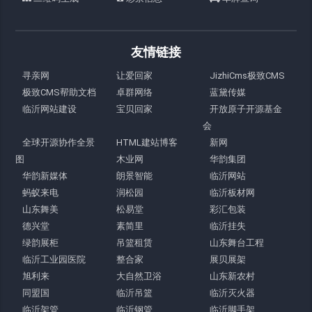
友情链接
寻亲网
让爱回家
JizhiCms极致CMS
极致CMS帮助文档
卓群网络
蓝黛传媒
临沂网站建设
宝贝回家
开放原子开源基金
会
全球开源协作全景
HTML建站博客
新网
图
木业网
华韵集团
华韵新媒体
朗景智能
临沂网站
蚂蚁来电
润松园
临沂板材网
山东舞美
松易堂
彩汇包装
德兴堂
素简里
临沂挂失
绿韵展柜
吊篮租赁
山东舞台工程
临沂工业园医院
整合家
展贝展架
旭利来
大自然卫浴
山东新农村
同盟国
临沂吊篮
临沂灭火器
临沂架管
临沂钢管
临沂脚手架