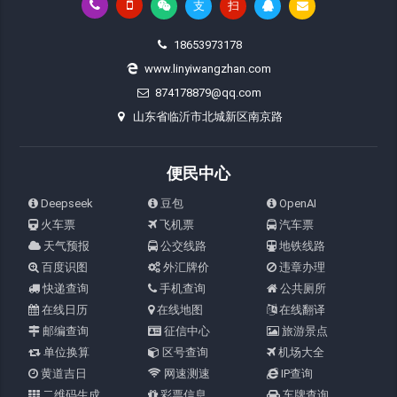
支
扫
18653973178
www.linyiwangzhan.com
874178879@qq.com
山东省临沂市北城新区南京路
便民中心
Deepseek
豆包
OpenAI
火车票
飞机票
汽车票
天气预报
公交线路
地铁线路
百度识图
外汇牌价
违章办理
快递查询
手机查询
公共厕所
在线日历
在线地图
在线翻译
邮编查询
征信中心
旅游景点
单位换算
区号查询
机场大全
黄道吉日
网速测速
IP查询
二维码生成
彩票信息
车牌查询