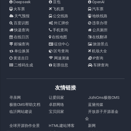
Deepseek
豆包
OpenAI
火车票
飞机票
汽车票
天气预报
公交线路
地铁线路
百度识图
外汇牌价
违章办理
快递查询
手机查询
公共厕所
在线日历
在线地图
在线翻译
邮编查询
征信中心
旅游景点
单位换算
区号查询
机场大全
黄道吉日
网速测速
IP查询
二维码生成
彩票信息
车牌查询
友情链接
寻亲网
让爱回家
JizhiCms极致CMS
极致CMS帮助文档
卓群网络
蓝黛传媒
临沂网站建设
宝贝回家
开放原子开源基金
会
全球开源协作全景
HTML建站博客
新网