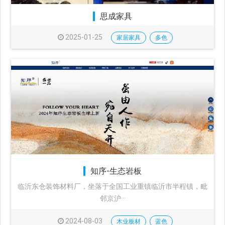
思成家具
2025-01-25
家居家具
多色
知序-生态岩板
临沂东仓装饰材料厂，坐落于全国工业重镇临沂市半程镇，毗
邻京沪···
2024-08-03
木业板材
蓝色