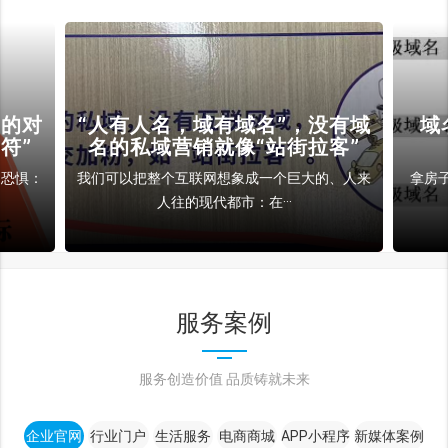
裁的对
“人有人名，域有域名”，没有域
域
符”
名的私域营销就像“站街拉客”
和恐惧：
我们可以把整个互联网想象成一个巨大的、人来
拿房
人往的现代都市：在···
服务案例
服务创造价值 品质铸就未来
企业官网
行业门户
生活服务
电商商城
APP小程序
新媒体案例