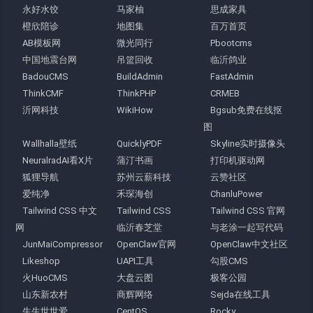
永好水饺
马家柚
思成家具
橙欣陪诊
地图集
百万首页
AB模板网
微光同行
Pbootcms
中国地震台网
吊篮回收
临沂鸽业
BadouCMS
BuildAdmin
FastAdmin
ThinkCMF
ThinkPHP
CRMEB
沂网科技
WikiHow
Bgsub免费在线抠
图
Wallhalla壁纸
QuicklyPDF
Skyline实时摄像头
NeuralradAI看X片
蒲汀书画
打印机驱动网
狐狸导航
苏州云薪科技
云赞社区
爱纯净
禾琛海创
ChanluPower
Tailwind CSS 中文
Tailwind CSS
Tailwind CSS 官网
网
临沂春芝堂
与老涂一起写代码
JunMaiCompressor
OpenClaw官网
OpenClaw中文社区
Likeshop
UAPI工具
勾股CMS
火HuoCMS
大盘云图
极客公园
山东新农村
商辉网络
Sejda在线工具
生生世世爱
CentOS
Rocky