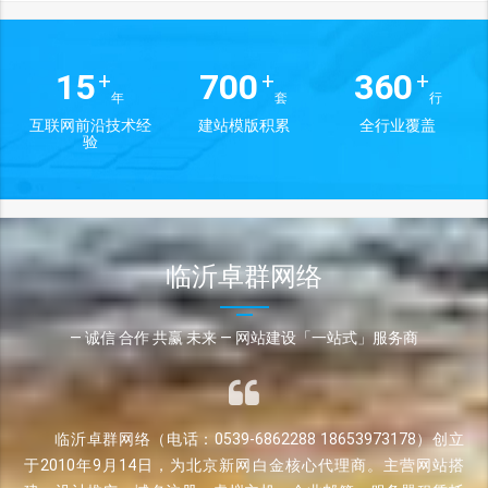
15
700
360
+
+
+
年
套
行
互联网前沿技术经
建站模版积累
全行业覆盖
验
临沂卓群网络
— 诚信 合作 共赢 未来 — 网站建设「一站式」服务商
临沂卓群网络（电话：0539-6862288 18653973178）创立
于2010年9月14日，为北京新网白金核心代理商。主营网站搭