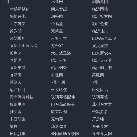
图
木业网
华韵集团
华韵新媒体
朗景智能
临沂网站
蚂蚁来电
润松园
临沂板材网
山东舞美
松易堂
彩汇包装
德兴堂
素简里
临沂挂失
绿韵展柜
吊篮租赁
山东舞台工程
临沂工业园医院
整合家
展贝展架
旭利来
大自然卫浴
山东新农村
同盟国
临沂吊篮
临沂灭火器
临沂架管
临沂钢管
临沂脚手架
临沂网
村怪网
茶雕网
爱酒人
7货可居
7货
热门招聘
永发建筑
磁化阻垢
青岛翊霄科技
玻璃幕墙配件
玻璃幕墙
梅喻书画
山东鼎尚舞美
苏州东方龙
挂失网
联东科创
错案多多
书画联盟
宠物葬
厂房铺
知序
华派体育
东仓造材
展贝货架
全国救助寻亲网
寻亲寻人网