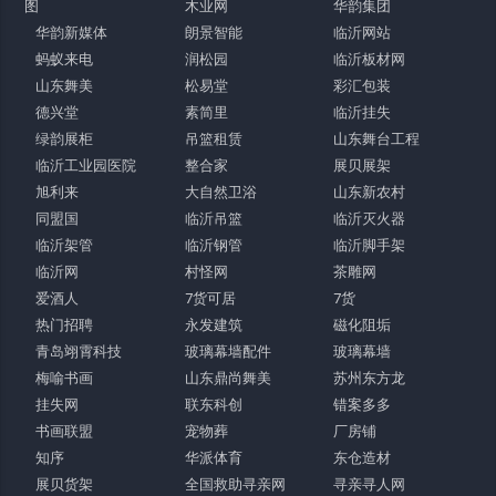
图
木业网
华韵集团
华韵新媒体
朗景智能
临沂网站
蚂蚁来电
润松园
临沂板材网
山东舞美
松易堂
彩汇包装
德兴堂
素简里
临沂挂失
绿韵展柜
吊篮租赁
山东舞台工程
临沂工业园医院
整合家
展贝展架
旭利来
大自然卫浴
山东新农村
同盟国
临沂吊篮
临沂灭火器
临沂架管
临沂钢管
临沂脚手架
临沂网
村怪网
茶雕网
爱酒人
7货可居
7货
热门招聘
永发建筑
磁化阻垢
青岛翊霄科技
玻璃幕墙配件
玻璃幕墙
梅喻书画
山东鼎尚舞美
苏州东方龙
挂失网
联东科创
错案多多
书画联盟
宠物葬
厂房铺
知序
华派体育
东仓造材
展贝货架
全国救助寻亲网
寻亲寻人网