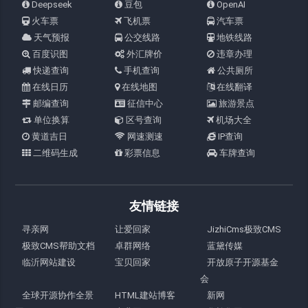
Deepseek
豆包
OpenAI
火车票
飞机票
汽车票
天气预报
公交线路
地铁线路
百度识图
外汇牌价
违章办理
快递查询
手机查询
公共厕所
在线日历
在线地图
在线翻译
邮编查询
征信中心
旅游景点
单位换算
区号查询
机场大全
黄道吉日
网速测速
IP查询
二维码生成
彩票信息
车牌查询
友情链接
寻亲网
让爱回家
JizhiCms极致CMS
极致CMS帮助文档
卓群网络
蓝黛传媒
临沂网站建设
宝贝回家
开放原子开源基金
会
全球开源协作全景
HTML建站博客
新网