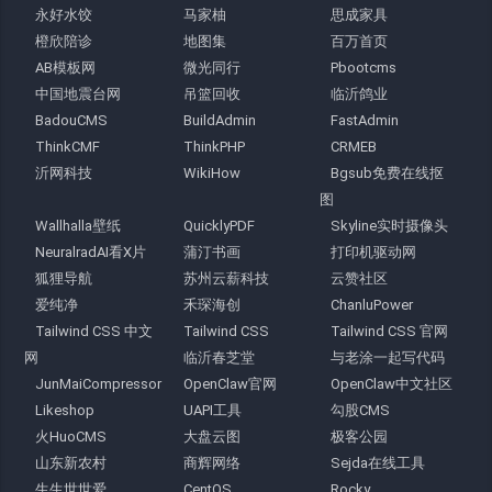
永好水饺
马家柚
思成家具
橙欣陪诊
地图集
百万首页
AB模板网
微光同行
Pbootcms
中国地震台网
吊篮回收
临沂鸽业
BadouCMS
BuildAdmin
FastAdmin
ThinkCMF
ThinkPHP
CRMEB
沂网科技
WikiHow
Bgsub免费在线抠
图
Wallhalla壁纸
QuicklyPDF
Skyline实时摄像头
NeuralradAI看X片
蒲汀书画
打印机驱动网
狐狸导航
苏州云薪科技
云赞社区
爱纯净
禾琛海创
ChanluPower
Tailwind CSS 中文
Tailwind CSS
Tailwind CSS 官网
网
临沂春芝堂
与老涂一起写代码
JunMaiCompressor
OpenClaw官网
OpenClaw中文社区
Likeshop
UAPI工具
勾股CMS
火HuoCMS
大盘云图
极客公园
山东新农村
商辉网络
Sejda在线工具
生生世世爱
CentOS
Rocky