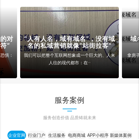
裁的对
“人有人名，域有域名”，没有域
域
符”
名的私域营销就像“站街拉客”
和恐惧：
我们可以把整个互联网想象成一个巨大的、人来
拿房
人往的现代都市：在···
服务案例
服务创造价值 品质铸就未来
企业官网
行业门户
生活服务
电商商城
APP小程序
新媒体案例