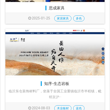
思成家具
2025-01-25
家居家具
多色
知序-生态岩板
临沂东仓装饰材料厂，坐落于全国工业重镇临沂市半程镇，毗
邻京沪···
2024-08-03
木业板材
蓝色