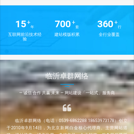
15
700
360
+
+
+
年
套
行
互联网前沿技术经
建站模版积累
全行业覆盖
验
临沂卓群网络
— 诚信 合作 共赢 未来 — 网站建设「一站式」服务商
临沂卓群网络（电话：0539-6862288 18653973178）创立
于2010年9月14日，为北京新网白金核心代理商。主营网站搭