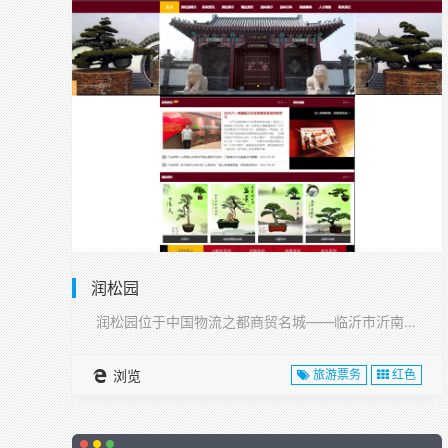
润松园
润松园位于中国物流之都商贸名城——临沂市沂南县,···
浏览
旅游票务
红色