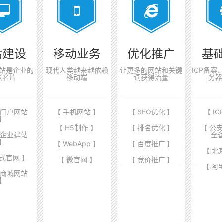
站建设
移动业务
优化推广
基
站是企业的
现代人类越来越依赖
让更多的网站和关键
ICP备
张名片
移动端
词获得流量
务器
业门户网站
【 手机网站 】
【 SEO优化 】
【 I
】
【 H5制作 】
【 排名优化 】
【 公
端企业建站
全
】
【 WebApp 】
【 百度推广 】
【 北
式官网 】
【 微官网 】
【 竞价推广 】
【 阿
商商城网站
】