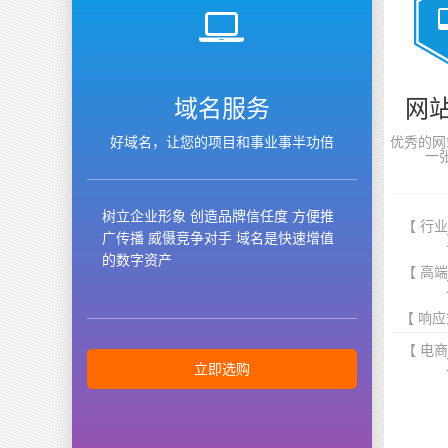
域名服务
网
好域名，让您的项目和事业事半功倍
优秀的网
一
树立企业形象 创造品牌信任度 方便推
【 行
广传播 威慑竞争对手 域名是快速增值
的数字资产
【 高
【 响应
【 电
立即选购