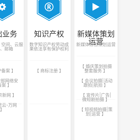
础业务
知识产权
新媒体策划
运营
案、空间、云服
数字知识产权劳动成
新媒体综合策划运营
、邮箱
果依法享有保护权利
【 婚庆策划拍摄
CP备案 】
【 商标注册 】
整套服务 】
安部网络安
【 会议拍摄|活动
备案 】
跟拍|航拍 】
京新网 】
【 宣传片|广告|
微短剧拍摄 】
里云-万网
】
【 短视频拍摄|策
划|运营 】