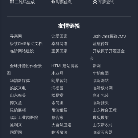
二维码生成
彩票信息
车牌查询
友情链接
寻亲网
让爱回家
JizhiCms极致CMS
极致CMS帮助文档
卓群网络
蓝黛传媒
临沂网站建设
宝贝回家
开放原子开源基金
会
全球开源协作全景
HTML建站博客
新网
图
木业网
华韵集团
华韵新媒体
朗景智能
临沂网站
蚂蚁来电
润松园
临沂板材网
山东舞美
松易堂
彩汇包装
德兴堂
素简里
临沂挂失
绿韵展柜
吊篮租赁
山东舞台工程
临沂工业园医院
整合家
展贝展架
旭利来
大自然卫浴
山东新农村
同盟国
临沂吊篮
临沂灭火器