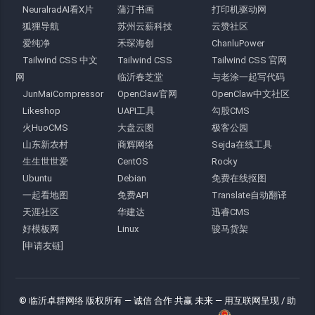
NeuralradAI看X片
蒲汀书画
打印机驱动网
狐狸导航
苏州云薪科技
云赞社区
爱纯净
禾琛海创
ChanluPower
Tailwind CSS 中文
Tailwind CSS
Tailwind CSS 官网
网
临沂春芝堂
与老涂一起写代码
JunMaiCompressor
OpenClaw官网
OpenClaw中文社区
Likeshop
UAPI工具
勾股CMS
火HuoCMS
大盘云图
极客公园
山东新农村
商辉网络
Sejda在线工具
生生世世爱
CentOS
Rocky
Ubuntu
Debian
免费在线抠图
一起看地图
免费API
Translate自动翻译
天涯社区
华建达
迅睿CMS
好模板网
Linux
骏马货架
[申请友链]
© 临沂卓群网络 版权所有
— 诚信 合作 共赢 未来 —
用互联网呈现 / 助