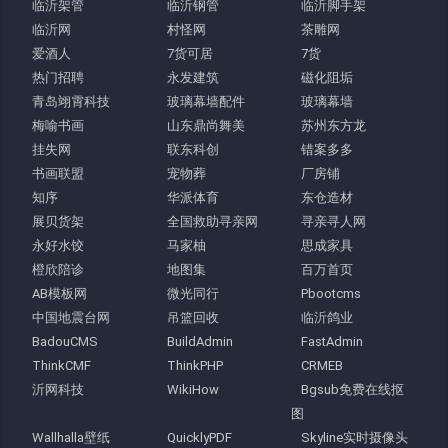
临沂架管
临沂钢管
临沂脚手架
临沂网
村怪网
茶雕网
爱酒人
7货可居
7货
热门招聘
永发建筑
磁化阻垢
青岛翊霄科技
玻璃幕墙配件
玻璃幕墙
梅喻书画
山东鼎尚舞美
苏州东方龙
挂失网
联东科创
错案多多
书画联盟
宠物葬
厂房铺
知序
华派体育
东仓造材
展贝货架
全国救助寻亲网
寻亲寻人网
永好水饺
马家柚
思成家具
橙欣陪诊
地图集
百万首页
AB模板网
微光同行
Pbootcms
中国地震台网
吊篮回收
临沂鸽业
BadouCMS
BuildAdmin
FastAdmin
ThinkCMF
ThinkPHP
CRMEB
沂网科技
WikiHow
Bgsub免费在线抠
图
Wallhalla壁纸
QuicklyPDF
Skyline实时摄像头