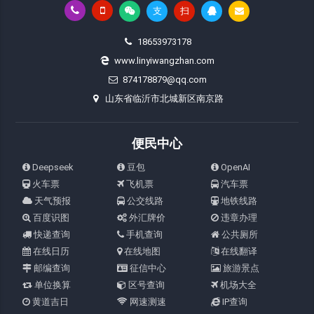
支
扫
18653973178
www.linyiwangzhan.com
874178879@qq.com
山东省临沂市北城新区南京路
便民中心
Deepseek
豆包
OpenAI
火车票
飞机票
汽车票
天气预报
公交线路
地铁线路
百度识图
外汇牌价
违章办理
快递查询
手机查询
公共厕所
在线日历
在线地图
在线翻译
邮编查询
征信中心
旅游景点
单位换算
区号查询
机场大全
黄道吉日
网速测速
IP查询