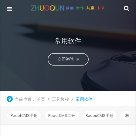
常用软件
立即咨询
当前位置：
首页
工具教程
常用软件
PbootCMS手册
PbootCMS二开
BadouCMS手册
极致C