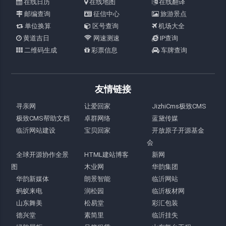
在线日历
在线地图
在线翻译
邮编查询
征信中心
旅游景点
单位换算
区号查询
机场大全
黄道吉日
网速测速
IP查询
二维码生成
彩票信息
车牌查询
友情链接
寻亲网
让爱回家
JizhiCms极致CMS
极致CMS帮助文档
卓群网络
蓝黛传媒
临沂网站建设
宝贝回家
开放原子开源基金
会
全球开源协作全景
HTML建站博客
新网
图
木业网
华韵集团
华韵新媒体
朗景智能
临沂网站
蚂蚁来电
润松园
临沂板材网
山东舞美
松易堂
彩汇包装
德兴堂
素简里
临沂挂失