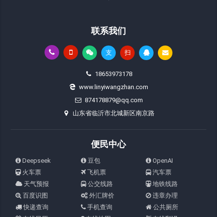
联系我们
支
扫
18653973178
www.linyiwangzhan.com
874178879@qq.com
山东省临沂市北城新区南京路
便民中心
Deepseek
豆包
OpenAI
火车票
飞机票
汽车票
天气预报
公交线路
地铁线路
百度识图
外汇牌价
违章办理
快递查询
手机查询
公共厕所