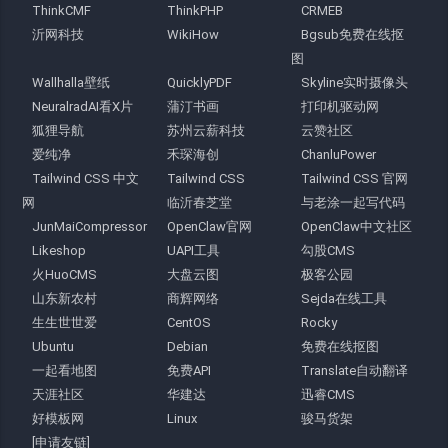
ThinkCMF
ThinkPHP
CRMEB
沂网科技
WikiHow
Bgsub免费在线抠
图
Wallhalla壁纸
QuicklyPDF
Skyline实时摄像头
NeuralradAI看X片
蒲汀书画
打印机驱动网
狐狸导航
苏州云薪科技
云赞社区
爱纯净
禾琛海创
ChanluPower
Tailwind CSS 中文
Tailwind CSS
Tailwind CSS 官网
网
临沂春芝堂
与老涂一起写代码
JunMaiCompressor
OpenClaw官网
OpenClaw中文社区
Likeshop
UAPI工具
勾股CMS
火HuoCMS
大盘云图
极客公园
山东新农村
商辉网络
Sejda在线工具
生生世世爱
CentOS
Rocky
Ubuntu
Debian
免费在线抠图
一起看地图
免费API
Translate自动翻译
天涯社区
华建达
迅睿CMS
好模板网
Linux
骏马货架
[申请友链]