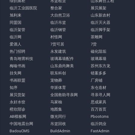
绿韵展柜
吊篮租赁
山东舞台工程
临沂工业园医院
整合家
展贝展架
旭利来
大自然卫浴
山东新农村
同盟国
临沂吊篮
临沂灭火器
临沂架管
临沂钢管
临沂脚手架
临沂网
村怪网
茶雕网
爱酒人
7货可居
7货
热门招聘
永发建筑
磁化阻垢
青岛翊霄科技
玻璃幕墙配件
玻璃幕墙
梅喻书画
山东鼎尚舞美
苏州东方龙
挂失网
联东科创
错案多多
书画联盟
宠物葬
厂房铺
知序
华派体育
东仓造材
展贝货架
全国救助寻亲网
寻亲寻人网
永好水饺
马家柚
思成家具
橙欣陪诊
地图集
百万首页
AB模板网
微光同行
Pbootcms
中国地震台网
吊篮回收
临沂鸽业
BadouCMS
BuildAdmin
FastAdmin