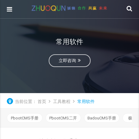
常用软件
立即咨询
当前位置：
首页
工具教程
常用软件
PbootCMS手册
PbootCMS二开
BadouCMS手册
极致C