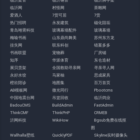
临沂架管
临沂钢管
临沂脚手架
临沂网
村怪网
茶雕网
爱酒人
7货可居
7货
热门招聘
永发建筑
磁化阻垢
青岛翊霄科技
玻璃幕墙配件
玻璃幕墙
梅喻书画
山东鼎尚舞美
苏州东方龙
挂失网
联东科创
错案多多
书画联盟
宠物葬
厂房铺
知序
华派体育
东仓造材
展贝货架
全国救助寻亲网
寻亲寻人网
永好水饺
马家柚
思成家具
橙欣陪诊
地图集
百万首页
AB模板网
微光同行
Pbootcms
中国地震台网
吊篮回收
临沂鸽业
BadouCMS
BuildAdmin
FastAdmin
ThinkCMF
ThinkPHP
CRMEB
沂网科技
WikiHow
Bgsub免费在线抠
图
Wallhalla壁纸
QuicklyPDF
Skyline实时摄像头