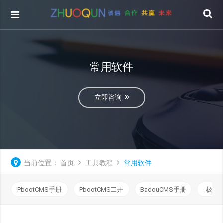
常用软件
立即咨询
当前位置：
首页
工具教程
常用软件
PbootCMS手册
PbootCMS二开
BadouCMS手册
极致C