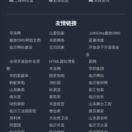
二维码生成
彩票信息
车牌查询
友情链接
寻亲网
让爱回家
JizhiCms极致CMS
极致CMS帮助文档
卓群网络
蓝黛传媒
临沂网站建设
宝贝回家
开放原子开源基金
会
全球开源协作全景
HTML建站博客
新网
图
木业网
华韵集团
华韵新媒体
朗景智能
临沂网站
蚂蚁来电
润松园
临沂板材网
山东舞美
松易堂
彩汇包装
德兴堂
素简里
临沂挂失
绿韵展柜
吊篮租赁
山东舞台工程
临沂工业园医院
整合家
展贝展架
旭利来
大自然卫浴
山东新农村
同盟国
临沂吊篮
临沂灭火器