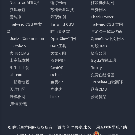
NeuralradAI看X片
蒲汀书画
打印机驱动网
狐狸导航
苏州云薪科技
云赞社区
爱纯净
禾琛海创
ChanluPower
Tailwind CSS 中文
Tailwind CSS
Tailwind CSS 官网
网
临沂春芝堂
与老涂一起写代码
JunMaiCompressor
OpenClaw官网
OpenClaw中文社区
Likeshop
UAPI工具
勾股CMS
火HuoCMS
大盘云图
极客公园
山东新农村
商辉网络
Sejda在线工具
生生世世爱
CentOS
Rocky
Ubuntu
Debian
免费在线抠图
一起看地图
免费API
Translate自动翻译
天涯社区
华建达
迅睿CMS
好模板网
Linux
骏马货架
[申请友链]
© 临沂卓群网络 版权所有
— 诚信 合作 共赢 未来 —
用互联网呈现 / 助