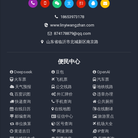
支
扫
18653973178
www.linyiwangzhan.com
874178879@qq.com
山东省临沂市北城新区南京路
便民中心
Deepseek
豆包
OpenAI
火车票
飞机票
汽车票
天气预报
公交线路
地铁线路
百度识图
外汇牌价
违章办理
快递查询
手机查询
公共厕所
在线日历
在线地图
在线翻译
邮编查询
征信中心
旅游景点
单位换算
区号查询
机场大全
黄道吉日
网速测速
IP查询