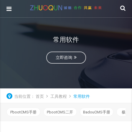
常用软件
立即咨询
当前位置：
首页
工具教程
常用软件
PbootCMS手册
PbootCMS二开
BadouCMS手册
极致C