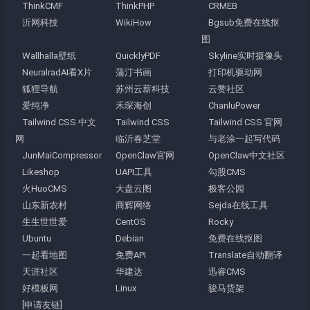
ThinkCMF
ThinkPHP
CRMEB
沂网科技
WikiHow
Bgsub免费在线抠
图
Wallhalla壁纸
QuicklyPDF
Skyline实时摄像头
NeuralradAI看X片
蒲汀书画
打印机驱动网
狐狸导航
苏州云薪科技
云赞社区
爱纯净
禾琛海创
ChanluPower
Tailwind CSS 中文
Tailwind CSS
Tailwind CSS 官网
网
临沂春芝堂
与老涂一起写代码
JunMaiCompressor
OpenClaw官网
OpenClaw中文社区
Likeshop
UAPI工具
勾股CMS
火HuoCMS
大盘云图
极客公园
山东新农村
商辉网络
Sejda在线工具
生生世世爱
CentOS
Rocky
Ubuntu
Debian
免费在线抠图
一起看地图
免费API
Translate自动翻译
天涯社区
华建达
迅睿CMS
好模板网
Linux
骏马货架
[申请友链]