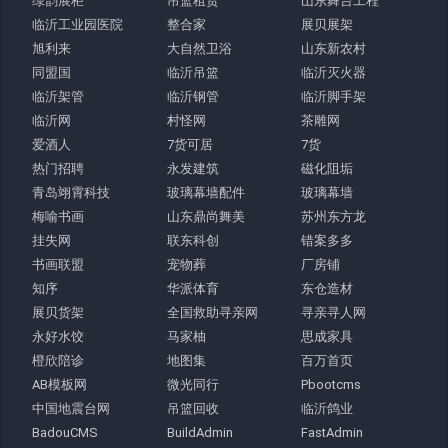
绿韵展柜
吊篮租赁
山东舞台工程
临沂工业园医院
整合家
展贝展架
旭利来
大自然卫浴
山东新农村
同盟国
临沂吊篮
临沂灭火器
临沂架管
临沂钢管
临沂脚手架
临沂网
村怪网
茶雕网
爱酒人
7货可居
7货
热门招聘
永发建筑
磁化阻垢
青岛翊霄科技
玻璃幕墙配件
玻璃幕墙
梅喻书画
山东鼎尚舞美
苏州东方龙
挂失网
联东科创
错案多多
书画联盟
宠物葬
厂房铺
知序
华派体育
东仓造材
展贝货架
全国救助寻亲网
寻亲寻人网
永好水饺
马家柚
思成家具
橙欣陪诊
地图集
百万首页
AB模板网
微光同行
Pbootcms
中国地震台网
吊篮回收
临沂鸽业
BadouCMS
BuildAdmin
FastAdmin