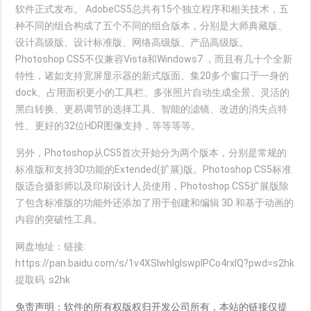
软件正式发布。 AdobeCS5总共有15个独立程序和相关技术，五
种不同的组合构成了五个不同的组合版本，分别是大师典藏版、
设计高级版、设计标准版、网络高级版、产品高级版。
Photoshop CS5不仅兼容
Vista
和Windows7 ，而且有几十个全新
特性，诸如支持宽屏显示器的新式版面、集20多个窗口于一身的
dock、占用面积更小的工具栏、多张照片自动生成全景、灵活的
黑白转换、更易调节的选择工具、智能的
滤镜
、改进的消失点特
性、更好的32位HDR图像支持，等等等等。
另外，Photoshop从CS5首次开始分为两个版本，分别是常规的
标准版和支持3D功能的Extended(扩展)版。Photoshop CS5标准
版适合摄影师以及印刷设计人员使用，Photoshop CS5扩展版除
了包含标准版的功能外还添加了用于创建和编辑 3D 和基于动画的
内容的突破性工具。
网盘地址：链接:
https://pan.baidu.com/s/1v4XSlwhIgIswplPCo4rxlQ?pwd=s2hk
提取码: s2hk
免责声明：软件的所有权版权归开发公司所有，本站的链接仅提