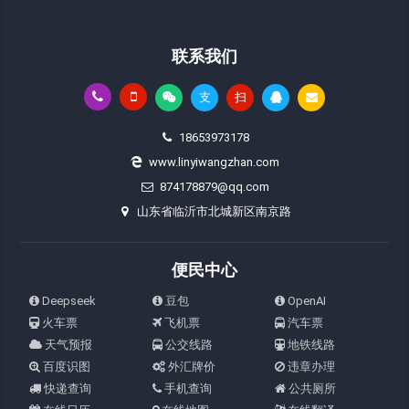
联系我们
支
扫
18653973178
www.linyiwangzhan.com
874178879@qq.com
山东省临沂市北城新区南京路
便民中心
Deepseek
豆包
OpenAI
火车票
飞机票
汽车票
天气预报
公交线路
地铁线路
百度识图
外汇牌价
违章办理
快递查询
手机查询
公共厕所