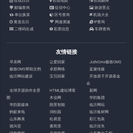
在线日历
在线地图
在线翻译
邮编查询
征信中心
旅游景点
单位换算
区号查询
机场大全
黄道吉日
网速测速
IP查询
二维码生成
彩票信息
车牌查询
友情链接
寻亲网
让爱回家
JizhiCms极致CMS
极致CMS帮助文档
卓群网络
蓝黛传媒
临沂网站建设
宝贝回家
开放原子开源基金
会
全球开源协作全景
HTML建站博客
新网
图
木业网
华韵集团
华韵新媒体
朗景智能
临沂网站
蚂蚁来电
润松园
临沂板材网
山东舞美
松易堂
彩汇包装
德兴堂
素简里
临沂挂失