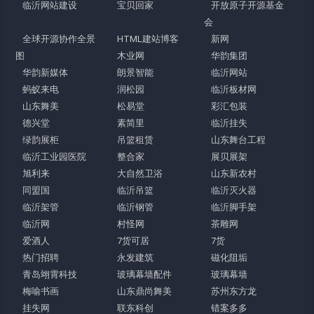
临沂网站建设
宝贝回家
开放原子开源基金
会
全球开源协作全景
HTML建站博客
新网
图
木业网
华韵集团
华韵新媒体
朗景智能
临沂网站
蚂蚁来电
润松园
临沂板材网
山东舞美
松易堂
彩汇包装
德兴堂
素简里
临沂挂失
绿韵展柜
吊篮租赁
山东舞台工程
临沂工业园医院
整合家
展贝展架
旭利来
大自然卫浴
山东新农村
同盟国
临沂吊篮
临沂灭火器
临沂架管
临沂钢管
临沂脚手架
临沂网
村怪网
茶雕网
爱酒人
7货可居
7货
热门招聘
永发建筑
磁化阻垢
青岛翊霄科技
玻璃幕墙配件
玻璃幕墙
梅喻书画
山东鼎尚舞美
苏州东方龙
挂失网
联东科创
错案多多