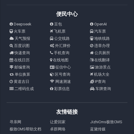
便民中心
Deepseek
豆包
OpenAI
火车票
飞机票
汽车票
天气预报
公交线路
地铁线路
百度识图
外汇牌价
违章办理
快递查询
手机查询
公共厕所
在线日历
在线地图
在线翻译
邮编查询
征信中心
旅游景点
单位换算
区号查询
机场大全
黄道吉日
网速测速
IP查询
二维码生成
彩票信息
车牌查询
友情链接
寻亲网
让爱回家
JizhiCms极致CMS
极致CMS帮助文档
卓群网络
蓝黛传媒