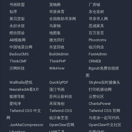
书画联盟
宠物葬
厂房铺
知序
华派体育
东仓造材
展贝货架
全国救助寻亲网
寻亲寻人网
永好水饺
马家柚
思成家具
橙欣陪诊
地图集
百万首页
AB模板网
微光同行
Pbootcms
中国地震台网
吊篮回收
临沂鸽业
BadouCMS
BuildAdmin
FastAdmin
ThinkCMF
ThinkPHP
CRMEB
沂网科技
WikiHow
Bgsub免费在线抠
图
Wallhalla壁纸
QuicklyPDF
Skyline实时摄像头
NeuralradAI看X片
蒲汀书画
打印机驱动网
狐狸导航
苏州云薪科技
云赞社区
爱纯净
禾琛海创
ChanluPower
Tailwind CSS 中文
Tailwind CSS
Tailwind CSS 官网
网
临沂春芝堂
与老涂一起写代码
JunMaiCompressor
OpenClaw官网
OpenClaw中文社区
Likeshop
UAPI工具
勾股CMS