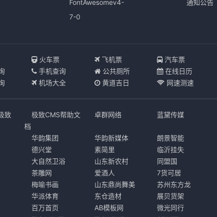
FontAwesomev4-
通知公告
7-0
I
火车票
飞机票
汽车票
询
手机查询
公共厕所
在线日历
询
机场大全
黄道吉日
网速测速
s极致
极致CMS帮助文
卓群网络
蓝黛传媒
档
华韵集团
华韵新媒体
朗景智能
德兴堂
素简里
临沂挂失
大自然卫浴
山东新农村
同盟国
茶雕网
爱酒人
7货可居
梅喻书画
山东鼎尚舞美
苏州东方龙
华派体育
东仓造材
展贝货架
百万首页
AB模板网
微光同行