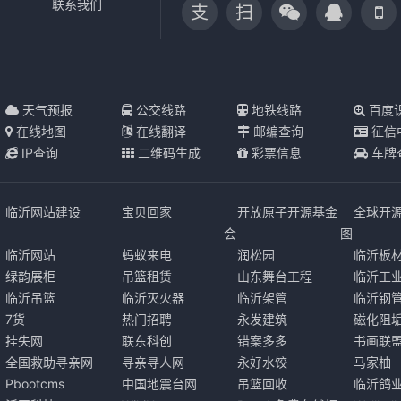
联系我们
支
扫
天气预报
公交线路
地铁线路
百度
在线地图
在线翻译
邮编查询
征信
IP查询
二维码生成
彩票信息
车牌
临沂网站建设
宝贝回家
开放原子开源基金
全球开
会
图
临沂网站
蚂蚁来电
润松园
临沂板
绿韵展柜
吊篮租赁
山东舞台工程
临沂工
临沂吊篮
临沂灭火器
临沂架管
临沂钢
7货
热门招聘
永发建筑
磁化阻
挂失网
联东科创
错案多多
书画联
全国救助寻亲网
寻亲寻人网
永好水饺
马家柚
Pbootcms
中国地震台网
吊篮回收
临沂鸽