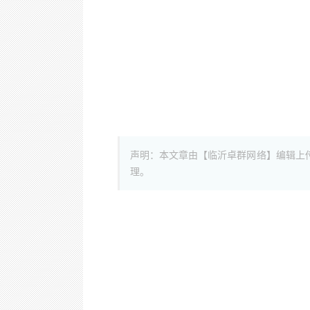
声明：本文章由【临沂卓群网络】编辑上
理。