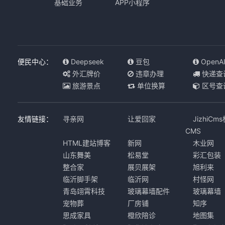
基础业务
APP小程序
便民中心：
Deepseek
豆包
OpenA
外汇牌价
违章办理
快递查
旅游景点
单位换算
区号查
友情链接：
寻亲网
让爱回家
JizhiCm
CMS
HTML建站博客
新网
木业网
山东舞美
松易堂
彩汇包装
整合家
展贝展架
旭利来
临沂脚手架
临沂网
村怪网
青岛翊霄科技
玻璃幕墙配件
玻璃幕墙
宠物葬
厂房铺
知序
思成家具
橙欣陪诊
地图集