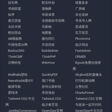
挂失网
联东科创
错案多多
书画联盟
宠物葬
厂房铺
知序
华派体育
东仓造材
展贝货架
全国救助寻亲网
寻亲寻人网
永好水饺
马家柚
思成家具
橙欣陪诊
地图集
百万首页
AB模板网
微光同行
Pbootcms
中国地震台网
吊篮回收
临沂鸽业
BadouCMS
BuildAdmin
FastAdmin
ThinkCMF
ThinkPHP
CRMEB
沂网科技
WikiHow
Bgsub免费在线抠
图
Wallhalla壁纸
QuicklyPDF
Skyline实时摄像头
NeuralradAI看X片
蒲汀书画
打印机驱动网
狐狸导航
苏州云薪科技
云赞社区
爱纯净
禾琛海创
ChanluPower
Tailwind CSS 中文
Tailwind CSS
Tailwind CSS 官网
网
临沂春芝堂
与老涂一起写代码
JunMaiCompressor
OpenClaw官网
OpenClaw中文社区