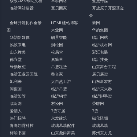
极致CMS帮助文档
卓群网络
蓝黛传媒
临沂网站建设
宝贝回家
开放原子开源基金
会
全球开源协作全景
HTML建站博客
新网
图
木业网
华韵集团
华韵新媒体
朗景智能
临沂网站
蚂蚁来电
润松园
临沂板材网
山东舞美
松易堂
彩汇包装
德兴堂
素简里
临沂挂失
绿韵展柜
吊篮租赁
山东舞台工程
临沂工业园医院
整合家
展贝展架
旭利来
大自然卫浴
山东新农村
同盟国
临沂吊篮
临沂灭火器
临沂架管
临沂钢管
临沂脚手架
临沂网
村怪网
茶雕网
爱酒人
7货可居
7货
热门招聘
永发建筑
磁化阻垢
青岛翊霄科技
玻璃幕墙配件
玻璃幕墙
梅喻书画
山东鼎尚舞美
苏州东方龙