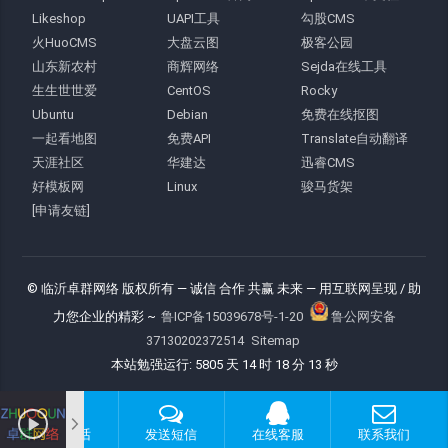
Likeshop
UAPI工具
勾股CMS
火HuoCMS
大盘云图
极客公园
山东新农村
商辉网络
Sejda在线工具
生生世世爱
CentOS
Rocky
Ubuntu
Debian
免费在线抠图
一起看地图
免费API
Translate自动翻译
天涯社区
华建达
迅睿CMS
好模板网
Linux
骏马货架
[申请友链]
© 临沂卓群网络 版权所有
— 诚信 合作 共赢 未来 —
用互联网呈现 / 助
力您企业的精彩 ~
鲁ICP备15039678号-1-20
鲁公网安备
37130202372514
Sitemap
本站勉强运行: 5805 天 14 时 18 分 13 秒
拨打电话
发送短信
在线客服
联系我们