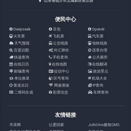
山东省临沂市北城新区南京路
便民中心
Deepseek
豆包
OpenAI
火车票
飞机票
汽车票
天气预报
公交线路
地铁线路
百度识图
外汇牌价
违章办理
快递查询
手机查询
公共厕所
在线日历
在线地图
在线翻译
邮编查询
征信中心
旅游景点
单位换算
区号查询
机场大全
黄道吉日
网速测速
IP查询
二维码生成
彩票信息
车牌查询
友情链接
寻亲网
让爱回家
JizhiCms极致CMS