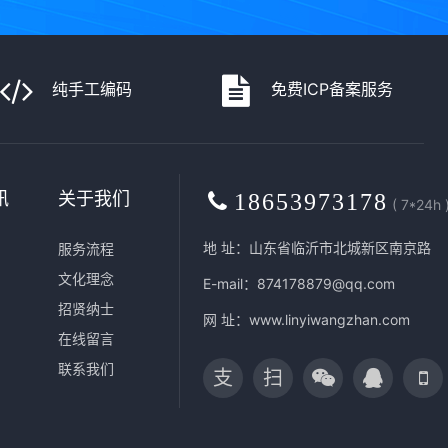
纯手工编码
免费ICP备案服务
讯
关于我们
18653973178
( 7*24h 
地 址：山东省临沂市北城新区南京路
服务流程
文化理念
E-mail：874178879@qq.com
招贤纳士
网 址：
www.linyiwangzhan.com
在线留言
联系我们
支
扫