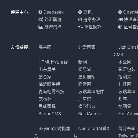
便民中心：
Deepseek
豆包
OpenA
外汇牌价
违章办理
快递查
旅游景点
单位换算
区号查
友情链接：
寻亲网
让爱回家
JizhiCm
CMS
HTML建站博客
新网
木业网
山东舞美
松易堂
彩汇包装
整合家
展贝展架
旭利来
临沂脚手架
临沂网
村怪网
青岛翊霄科技
玻璃幕墙配件
玻璃幕墙
宠物葬
厂房铺
知序
思成家具
橙欣陪诊
地图集
BadouCMS
BuildAdmin
FastAdmi
Skyline实时摄像
NeuralradAI看X
蒲汀书画
头
片
Tailwind