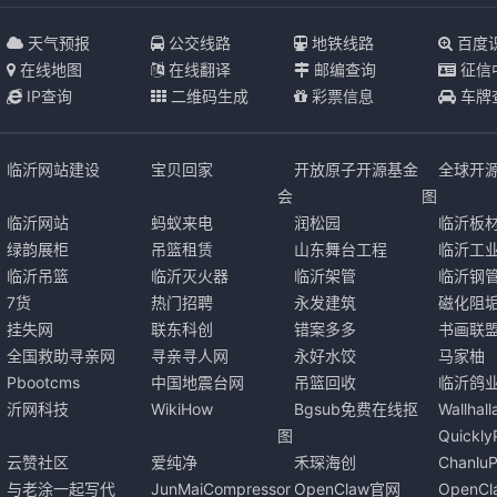
天气预报
公交线路
地铁线路
百度
在线地图
在线翻译
邮编查询
征信
IP查询
二维码生成
彩票信息
车牌
临沂网站建设
宝贝回家
开放原子开源基金
全球开
会
图
临沂网站
蚂蚁来电
润松园
临沂板
绿韵展柜
吊篮租赁
山东舞台工程
临沂工
临沂吊篮
临沂灭火器
临沂架管
临沂钢
7货
热门招聘
永发建筑
磁化阻
挂失网
联东科创
错案多多
书画联
全国救助寻亲网
寻亲寻人网
永好水饺
马家柚
Pbootcms
中国地震台网
吊篮回收
临沂鸽
沂网科技
WikiHow
Bgsub免费在线抠
Wallha
图
Quickl
云赞社区
爱纯净
禾琛海创
Chanlu
与老涂一起写代
JunMaiCompressor
OpenClaw官网
OpenC