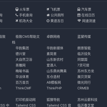
I
火车票
飞机票
汽车票
询
手机查询
公共厕所
在线日历
询
机场大全
黄道吉日
网速测速
s极致
极致CMS帮助文
卓群网络
蓝黛传媒
档
华韵集团
华韵新媒体
朗景智能
德兴堂
素简里
临沂挂失
大自然卫浴
山东新农村
同盟国
茶雕网
爱酒人
7货可居
梅喻书画
山东鼎尚舞美
苏州东方龙
华派体育
东仓造材
展贝货架
百万首页
AB模板网
微光同行
n
ThinkCMF
ThinkPHP
CRMEB
打印机驱动网
狐狸导航
苏州云薪科技
 CSS 中
Tailwind CSS
Tailwind CSS 官
临沂春芝堂