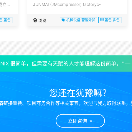
华建达 货架 山东有限公司于2023年正式成立。公司位于山东···
JUNMAI (JMcompressor) factoryc···
色,蓝色
浏览
机械设备,营销外贸
蓝色,多色
UNIX 很简单，但需要有天赋的人才能理解这份简单。" — Denni
您还在犹豫嘛？
情链接置换、项目商务合作等相关事宜，欢迎与我方取得联系，
立即咨询