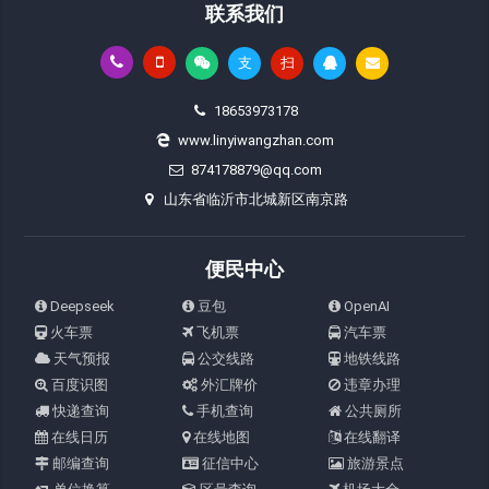
联系我们
支
扫
18653973178
www.linyiwangzhan.com
874178879@qq.com
山东省临沂市北城新区南京路
便民中心
Deepseek
豆包
OpenAI
火车票
飞机票
汽车票
天气预报
公交线路
地铁线路
百度识图
外汇牌价
违章办理
快递查询
手机查询
公共厕所
在线日历
在线地图
在线翻译
邮编查询
征信中心
旅游景点