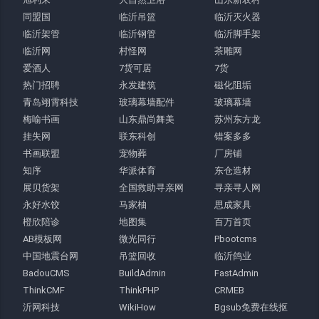
同盟国
临沂吊篮
临沂灭火器
临沂架管
临沂钢管
临沂脚手架
临沂网
村怪网
茶雕网
爱酒人
7货可居
7货
热门招聘
永发建筑
磁化阻垢
青岛翊霄科技
玻璃幕墙配件
玻璃幕墙
梅喻书画
山东鼎尚舞美
苏州东方龙
挂失网
联东科创
错案多多
书画联盟
宠物葬
厂房铺
知序
华派体育
东仓造材
展贝货架
全国救助寻亲网
寻亲寻人网
永好水饺
马家柚
思成家具
橙欣陪诊
地图集
百万首页
AB模板网
微光同行
Pbootcms
中国地震台网
吊篮回收
临沂鸽业
BadouCMS
BuildAdmin
FastAdmin
ThinkCMF
ThinkPHP
CRMEB
沂网科技
WikiHow
Bgsub免费在线抠