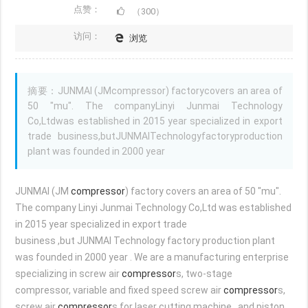
点赞：
（300）
访问：
浏览
摘要：JUNMAI (JMcompressor) factorycovers an area of
50 "mu". The companyLinyi Junmai Technology
Co,Ltdwas established in 2015 year specialized in export
trade business,butJUNMAITechnologyfactoryproduction
plant was founded in 2000 year
JUNMAI (JM
compressor
) factory covers an area of 50 "mu".
The company Linyi Junmai Technology Co,Ltd was established
in 2015 year specialized in export trade
business ,but JUNMAI Technology factory production plant
was founded in 2000 year . We are a manufacturing enterprise
specializing in screw air
compressor
s, two-stage
compressor, variable and fixed speed screw air
compressor
s,
screw air
compressor
s for laser cutting machine , and piston