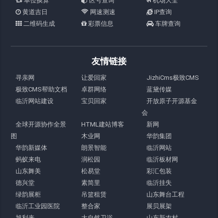
单位换算
区号查询
机场大全
黄道吉日
网速测速
IP查询
二维码生成
彩票信息
车牌查询
友情链接
寻亲网
让爱回家
JizhiCms极致CMS
极致CMS帮助文档
卓群网络
蓝黛传媒
临沂网站建设
宝贝回家
开放原子开源基金
会
全球开源协作全景
HTML建站博客
新网
图
木业网
华韵集团
华韵新媒体
朗景智能
临沂网站
蚂蚁来电
润松园
临沂板材网
山东舞美
松易堂
彩汇包装
德兴堂
素简里
临沂挂失
绿韵展柜
吊篮租赁
山东舞台工程
临沂工业园医院
整合家
展贝展架
旭利来
大自然卫浴
山东新农村