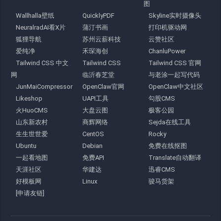
图
Wallhalla壁纸
QuicklyPDF
Skyline实时摄像头
NeuralradAI看X片
蒲汀书画
打印机驱动网
狐狸导航
苏州云薪科技
云赞社区
爱纯净
禾琛海创
ChanluPower
Tailwind CSS 中文
Tailwind CSS
Tailwind CSS 官网
网
临沂春芝堂
与老涂一起写代码
JunMaiCompressor
OpenClaw官网
OpenClaw中文社区
Likeshop
UAPI工具
勾股CMS
火HuoCMS
大盘云图
极客公园
山东新农村
商辉网络
Sejda在线工具
生生世世爱
CentOS
Rocky
Ubuntu
Debian
免费在线抠图
一起看地图
免费API
Translate自动翻译
天涯社区
华建达
迅睿CMS
好模板网
Linux
骏马货架
[申请友链]