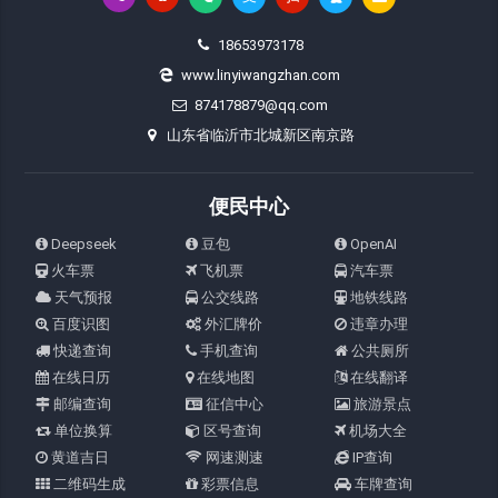
18653973178
www.linyiwangzhan.com
874178879@qq.com
山东省临沂市北城新区南京路
便民中心
Deepseek
豆包
OpenAI
火车票
飞机票
汽车票
天气预报
公交线路
地铁线路
百度识图
外汇牌价
违章办理
快递查询
手机查询
公共厕所
在线日历
在线地图
在线翻译
邮编查询
征信中心
旅游景点
单位换算
区号查询
机场大全
黄道吉日
网速测速
IP查询
二维码生成
彩票信息
车牌查询