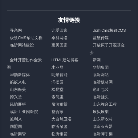
友情链接
寻亲网
让爱回家
JizhiCms极致CMS
极致CMS帮助文档
卓群网络
蓝黛传媒
临沂网站建设
宝贝回家
开放原子开源基金
会
全球开源协作全景
HTML建站博客
新网
图
木业网
华韵集团
华韵新媒体
朗景智能
临沂网站
蚂蚁来电
润松园
临沂板材网
山东舞美
松易堂
彩汇包装
德兴堂
素简里
临沂挂失
绿韵展柜
吊篮租赁
山东舞台工程
临沂工业园医院
整合家
展贝展架
旭利来
大自然卫浴
山东新农村
同盟国
临沂吊篮
临沂灭火器
临沂架管
临沂钢管
临沂脚手架