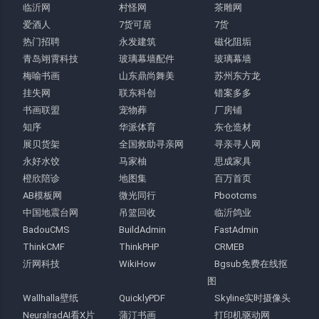
临沂网
村怪网
茶雕网
爱酒人
7货可居
7货
热门招聘
永发建筑
磁化阻垢
青岛翊霄科技
玻璃幕墙配件
玻璃幕墙
梅喻书画
山东鼎尚舞美
苏州东方龙
挂失网
联东科创
错案多多
书画联盟
宠物葬
厂房铺
知序
华派体育
东仓造材
展贝货架
全国救助寻亲网
寻亲寻人网
永好水饺
马家柚
思成家具
橙欣陪诊
地图集
百万首页
AB模板网
微光同行
Pbootcms
中国地震台网
吊篮回收
临沂鸽业
BadouCMS
BuildAdmin
FastAdmin
ThinkCMF
ThinkPHP
CRMEB
沂网科技
WikiHow
Bgsub免费在线抠
图
Wallhalla壁纸
QuicklyPDF
Skyline实时摄像头
NeuralradAI看X片
蒲汀书画
打印机驱动网