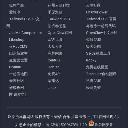
狐狸导航
苏州云薪科技
云赞社区
爱纯净
禾琛海创
ChanluPower
Tailwind CSS 中文
Tailwind CSS
Tailwind CSS 官网
网
临沂春芝堂
与老涂一起写代码
JunMaiCompressor
OpenClaw官网
OpenClaw中文社区
Likeshop
UAPI工具
勾股CMS
火HuoCMS
大盘云图
极客公园
山东新农村
商辉网络
Sejda在线工具
生生世世爱
CentOS
Rocky
Ubuntu
Debian
免费在线抠图
一起看地图
免费API
Translate自动翻译
天涯社区
华建达
迅睿CMS
好模板网
Linux
骏马货架
[申请友链]
© 临沂卓群网络 版权所有
— 诚信 合作 共赢 未来 —
用互联网呈现 / 助
力您企业的精彩 ~
鲁ICP备15039678号-1-20
鲁公网安备