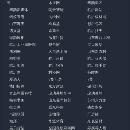
图
木业网
华韵集团
华韵新媒体
朗景智能
临沂网站
蚂蚁来电
润松园
临沂板材网
山东舞美
松易堂
彩汇包装
德兴堂
素简里
临沂挂失
绿韵展柜
吊篮租赁
山东舞台工程
临沂工业园医院
整合家
展贝展架
旭利来
大自然卫浴
山东新农村
同盟国
临沂吊篮
临沂灭火器
临沂架管
临沂钢管
临沂脚手架
临沂网
村怪网
茶雕网
爱酒人
7货可居
7货
热门招聘
永发建筑
磁化阻垢
青岛翊霄科技
玻璃幕墙配件
玻璃幕墙
梅喻书画
山东鼎尚舞美
苏州东方龙
挂失网
联东科创
错案多多
书画联盟
宠物葬
厂房铺
知序
华派体育
东仓造材
展贝货架
全国救助寻亲网
寻亲寻人网