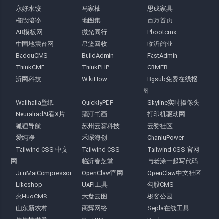
永好水饺
马家柚
思成家具
橙欣陪诊
地图集
百万首页
AB模板网
微光同行
Pbootcms
中国地震台网
吊篮回收
临沂鸽业
BadouCMS
BuildAdmin
FastAdmin
ThinkCMF
ThinkPHP
CRMEB
沂网科技
WikiHow
Bgsub免费在线抠
图
Wallhalla壁纸
QuicklyPDF
Skyline实时摄像头
NeuralradAI看X片
蒲汀书画
打印机驱动网
狐狸导航
苏州云薪科技
云赞社区
爱纯净
禾琛海创
ChanluPower
Tailwind CSS 中文
Tailwind CSS
Tailwind CSS 官网
网
临沂春芝堂
与老涂一起写代码
JunMaiCompressor
OpenClaw官网
OpenClaw中文社区
Likeshop
UAPI工具
勾股CMS
火HuoCMS
大盘云图
极客公园
山东新农村
商辉网络
Sejda在线工具