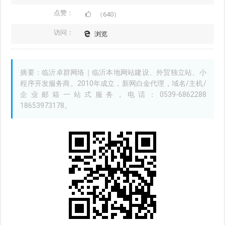
点赞：
（640）
访问：
浏览
摘要：临沂卓群网络｜临沂本地网站建设、外贸独立站、小
程序开发服务商。2010年成立，新网白金代理，域名/主机/
企业邮箱一站式服务，电话：0539-6862288
18653973178。