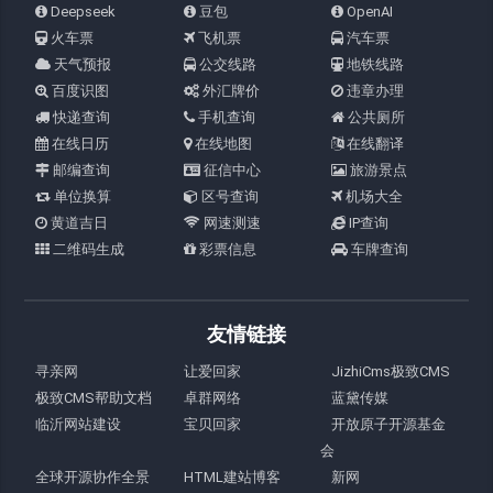
Deepseek
豆包
OpenAI
火车票
飞机票
汽车票
天气预报
公交线路
地铁线路
百度识图
外汇牌价
违章办理
快递查询
手机查询
公共厕所
在线日历
在线地图
在线翻译
邮编查询
征信中心
旅游景点
单位换算
区号查询
机场大全
黄道吉日
网速测速
IP查询
二维码生成
彩票信息
车牌查询
友情链接
寻亲网
让爱回家
JizhiCms极致CMS
极致CMS帮助文档
卓群网络
蓝黛传媒
临沂网站建设
宝贝回家
开放原子开源基金
会
全球开源协作全景
HTML建站博客
新网