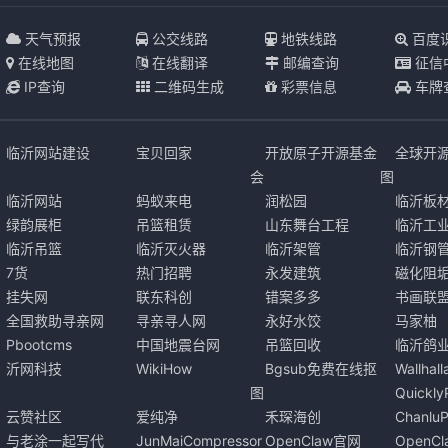
天气预报
公交线路
地铁线路
百度
在线地图
在线翻译
邮编查询
征信
IP查询
二维码生成
彩票信息
车牌
临沂网站建设
宝贝回家
开放原子开源基金
全球开
会
图
临沂网站
蚂蚁来电
润松园
临沂板
绿韵展柜
吊篮租赁
山东舞台工程
临沂工
临沂吊篮
临沂灭火器
临沂架管
临沂钢
7货
热门招聘
永发建筑
磁化阻
挂失网
联东科创
错案多多
书画联
全国救助寻亲网
寻亲寻人网
永好水饺
马家柚
Pbootcms
中国地震台网
吊篮回收
临沂鸽
沂网科技
WikiHow
Bgsub免费在线抠
Wallha
图
Quickl
云赞社区
爱纯净
禾琛海创
Chanlu
与老涂一起写代
JunMaiCompressor
OpenClaw官网
OpenC