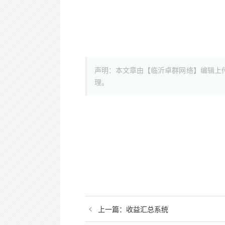
声明：本文章由【临沂卓群网络】编辑上
理。
上一篇：
收益汇总系统