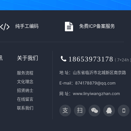
纯手工编码
免费ICP备案服务
讯
关于我们
18653973178
( 7*24h 
地 址：山东省临沂市北城新区南京路
服务流程
文化理念
E-mail：874178879@qq.com
招贤纳士
网 址：
www.linyiwangzhan.com
在线留言
联系我们
支
扫