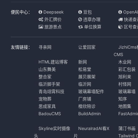
便民中心：
Deepseek
豆包
OpenA
外汇牌价
违章办理
快递查
旅游景点
单位换算
区号查
友情链接：
寻亲网
让爱回家
JizhiCm
CMS
HTML建站博客
新网
木业网
山东舞美
松易堂
彩汇包装
整合家
展贝展架
旭利来
临沂脚手架
临沂网
村怪网
青岛翊霄科技
玻璃幕墙配件
玻璃幕墙
宠物葬
厂房铺
知序
思成家具
橙欣陪诊
地图集
BadouCMS
BuildAdmin
FastAdmi
Skyline实时摄像
NeuralradAI看X
蒲汀书画
头
片
Tailwind