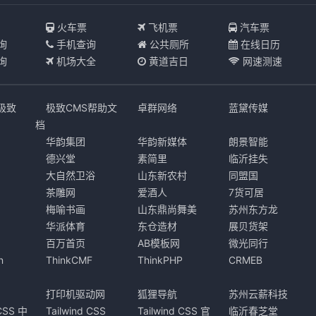
I
火车票
飞机票
汽车票
询
手机查询
公共厕所
在线日历
询
机场大全
黄道吉日
网速测速
s极致
极致CMS帮助文
卓群网络
蓝黛传媒
档
华韵集团
华韵新媒体
朗景智能
德兴堂
素简里
临沂挂失
大自然卫浴
山东新农村
同盟国
茶雕网
爱酒人
7货可居
梅喻书画
山东鼎尚舞美
苏州东方龙
华派体育
东仓造材
展贝货架
百万首页
AB模板网
微光同行
n
ThinkCMF
ThinkPHP
CRMEB
打印机驱动网
狐狸导航
苏州云薪科技
 CSS 中
Tailwind CSS
Tailwind CSS 官
临沂春芝堂