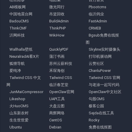
AB模板网
微光同行
Pbootcms
中国地震台网
吊篮回收
临沂鸽业
BadouCMS
BuildAdmin
FastAdmin
ThinkCMF
ThinkPHP
CRMEB
沂网科技
WikiHow
Bgsub免费在线抠
图
Wallhalla壁纸
QuicklyPDF
Skyline实时摄像头
NeuralradAI看X片
蒲汀书画
打印机驱动网
狐狸导航
苏州云薪科技
云赞社区
爱纯净
禾琛海创
ChanluPower
Tailwind CSS 中文
Tailwind CSS
Tailwind CSS 官网
网
临沂春芝堂
与老涂一起写代码
JunMaiCompressor
OpenClaw官网
OpenClaw中文社区
Likeshop
UAPI工具
勾股CMS
火HuoCMS
大盘云图
极客公园
山东新农村
商辉网络
Sejda在线工具
生生世世爱
CentOS
Rocky
Ubuntu
Debian
免费在线抠图