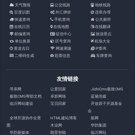
天气预报
公交线路
地铁线路
百度识图
外汇牌价
违章办理
快递查询
手机查询
公共厕所
在线日历
在线地图
在线翻译
邮编查询
征信中心
旅游景点
单位换算
区号查询
机场大全
黄道吉日
网速测速
IP查询
二维码生成
彩票信息
车牌查询
友情链接
寻亲网
让爱回家
JizhiCms极致CMS
极致CMS帮助文档
卓群网络
蓝黛传媒
临沂网站建设
宝贝回家
开放原子开源基金
会
全球开源协作全景
HTML建站博客
新网
图
木业网
华韵集团
华韵新媒体
朗景智能
临沂网站