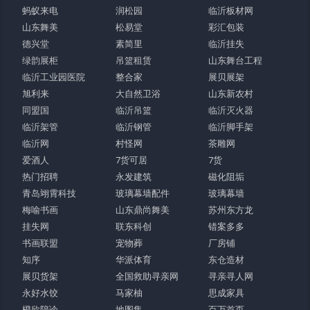
蚂蚁来电
润松园
临沂板材网
山东舞美
松易堂
彩汇包装
德兴堂
素简里
临沂挂失
绿韵展柜
吊篮租赁
山东舞台工程
临沂工业园医院
整合家
展贝展架
旭利来
大自然卫浴
山东新农村
同盟国
临沂吊篮
临沂灭火器
临沂架管
临沂钢管
临沂脚手架
临沂网
村怪网
茶雕网
爱酒人
7货可居
7货
热门招聘
永发建筑
磁化阻垢
青岛翊霄科技
玻璃幕墙配件
玻璃幕墙
梅喻书画
山东鼎尚舞美
苏州东方龙
挂失网
联东科创
错案多多
书画联盟
宠物葬
厂房铺
知序
华派体育
东仓造材
展贝货架
全国救助寻亲网
寻亲寻人网
永好水饺
马家柚
思成家具
橙欣陪诊
地图集
百万首页