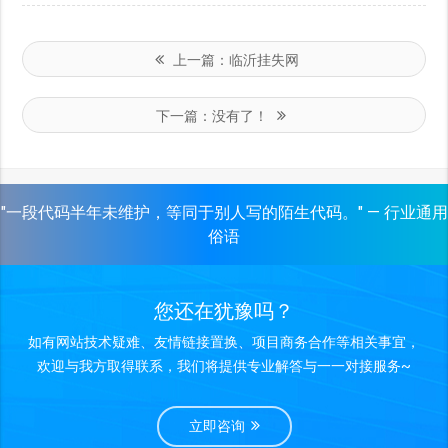
上一篇：
临沂挂失网
下一篇：
没有了！
"一段代码半年未维护，等同于别人写的陌生代码。" — 行业通用
俗语
您还在犹豫吗？
如有网站技术疑难、友情链接置换、项目商务合作等相关事宜，
欢迎与我方取得联系，我们将提供专业解答与一一对接服务~
立即咨询