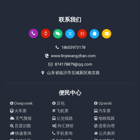
联系我们
支
扫
18653973178
www.linyiwangzhan.com
874178879@qq.com
山东省临沂市北城新区南京路
便民中心
Deepseek
豆包
OpenAI
火车票
飞机票
汽车票
天气预报
公交线路
地铁线路
百度识图
外汇牌价
违章办理
快递查询
手机查询
公共厕所