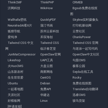
ThinkCMF
ThinkPHP
CRMEB
沂网科技
WikiHow
Bgsub免费在线抠
图
Wallhalla壁纸
QuicklyPDF
Skyline实时摄像头
NeuralradAI看X片
蒲汀书画
打印机驱动网
狐狸导航
苏州云薪科技
云赞社区
爱纯净
禾琛海创
ChanluPower
Tailwind CSS 中文
Tailwind CSS
Tailwind CSS 官网
网
临沂春芝堂
与老涂一起写代码
JunMaiCompressor
OpenClaw官网
OpenClaw中文社区
Likeshop
UAPI工具
勾股CMS
火HuoCMS
大盘云图
极客公园
山东新农村
商辉网络
Sejda在线工具
生生世世爱
CentOS
Rocky
Ubuntu
Debian
免费在线抠图
一起看地图
免费API
Translate自动翻译
天涯社区
华建达
迅睿CMS
好模板网
Linux
骏马货架
[申请友链]