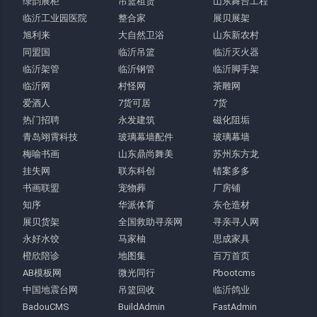
绿韵展柜
吊篮租赁
山东舞台工程
临沂工业园医院
整合家
展贝展架
旭利来
大自然卫浴
山东新农村
同盟国
临沂吊篮
临沂灭火器
临沂架管
临沂钢管
临沂脚手架
临沂网
村怪网
茶雕网
爱酒人
7货可居
7货
热门招聘
永发建筑
磁化阻垢
青岛翊霄科技
玻璃幕墙配件
玻璃幕墙
梅喻书画
山东鼎尚舞美
苏州东方龙
挂失网
联东科创
错案多多
书画联盟
宠物葬
厂房铺
知序
华派体育
东仓造材
展贝货架
全国救助寻亲网
寻亲寻人网
永好水饺
马家柚
思成家具
橙欣陪诊
地图集
百万首页
AB模板网
微光同行
Pbootcms
中国地震台网
吊篮回收
临沂鸽业
BadouCMS
BuildAdmin
FastAdmin