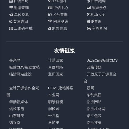
在线日历
在线地图
在线翻译
邮编查询
征信中心
旅游景点
单位换算
区号查询
机场大全
黄道吉日
网速测速
IP查询
二维码生成
彩票信息
车牌查询
友情链接
寻亲网
让爱回家
JizhiCms极致CMS
极致CMS帮助文档
卓群网络
蓝黛传媒
临沂网站建设
宝贝回家
开放原子开源基金
会
全球开源协作全景
HTML建站博客
新网
图
木业网
华韵集团
华韵新媒体
朗景智能
临沂网站
蚂蚁来电
润松园
临沂板材网
山东舞美
松易堂
彩汇包装
德兴堂
素简里
临沂挂失