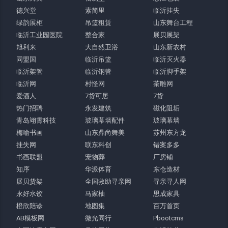
德兴堂
素简里
临沂挂失
绿韵展柜
吊篮租赁
山东舞台工程
临沂工业园医院
整合家
展贝展架
旭利来
大自然卫浴
山东新农村
同盟国
临沂吊篮
临沂灭火器
临沂架管
临沂钢管
临沂脚手架
临沂网
村怪网
茶雕网
爱酒人
7货可居
7货
热门招聘
永发建筑
磁化阻垢
青岛翊霄科技
玻璃幕墙配件
玻璃幕墙
梅喻书画
山东鼎尚舞美
苏州东方龙
挂失网
联东科创
错案多多
书画联盟
宠物葬
厂房铺
知序
华派体育
东仓造材
展贝货架
全国救助寻亲网
寻亲寻人网
永好水饺
马家柚
思成家具
橙欣陪诊
地图集
百万首页
AB模板网
微光同行
Pbootcms