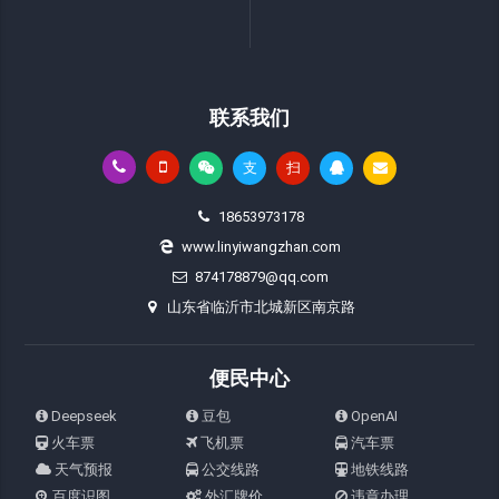
联系我们
支
扫
18653973178
www.linyiwangzhan.com
874178879@qq.com
山东省临沂市北城新区南京路
便民中心
Deepseek
豆包
OpenAI
火车票
飞机票
汽车票
天气预报
公交线路
地铁线路
百度识图
外汇牌价
违章办理