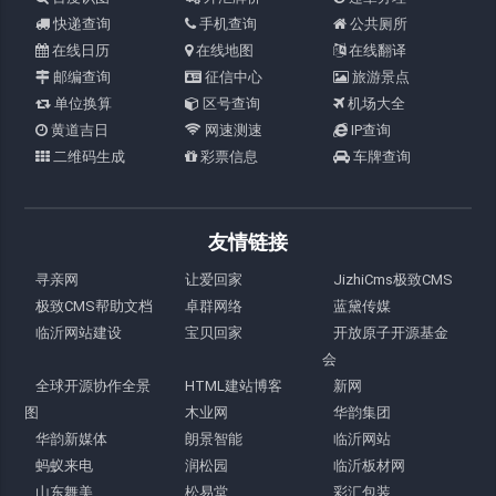
快递查询
手机查询
公共厕所
在线日历
在线地图
在线翻译
邮编查询
征信中心
旅游景点
单位换算
区号查询
机场大全
黄道吉日
网速测速
IP查询
二维码生成
彩票信息
车牌查询
友情链接
寻亲网
让爱回家
JizhiCms极致CMS
极致CMS帮助文档
卓群网络
蓝黛传媒
临沂网站建设
宝贝回家
开放原子开源基金
会
全球开源协作全景
HTML建站博客
新网
图
木业网
华韵集团
华韵新媒体
朗景智能
临沂网站
蚂蚁来电
润松园
临沂板材网
山东舞美
松易堂
彩汇包装