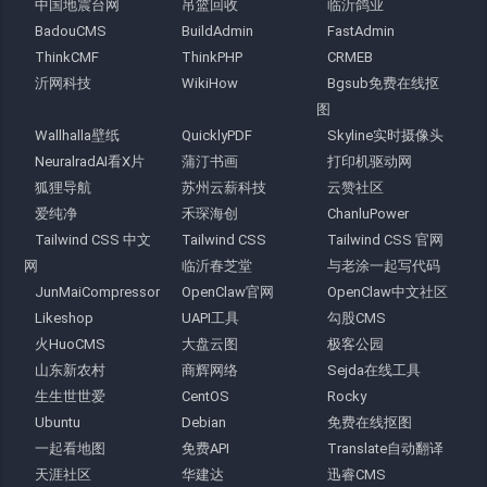
中国地震台网
吊篮回收
临沂鸽业
BadouCMS
BuildAdmin
FastAdmin
ThinkCMF
ThinkPHP
CRMEB
沂网科技
WikiHow
Bgsub免费在线抠
图
Wallhalla壁纸
QuicklyPDF
Skyline实时摄像头
NeuralradAI看X片
蒲汀书画
打印机驱动网
狐狸导航
苏州云薪科技
云赞社区
爱纯净
禾琛海创
ChanluPower
Tailwind CSS 中文
Tailwind CSS
Tailwind CSS 官网
网
临沂春芝堂
与老涂一起写代码
JunMaiCompressor
OpenClaw官网
OpenClaw中文社区
Likeshop
UAPI工具
勾股CMS
火HuoCMS
大盘云图
极客公园
山东新农村
商辉网络
Sejda在线工具
生生世世爱
CentOS
Rocky
Ubuntu
Debian
免费在线抠图
一起看地图
免费API
Translate自动翻译
天涯社区
华建达
迅睿CMS