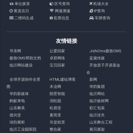
单位换算
区号查询
机场大全
黄道吉日
网速测速
IP查询
二维码生成
彩票信息
车牌查询
友情链接
寻亲网
让爱回家
JizhiCms极致CMS
极致CMS帮助文档
卓群网络
蓝黛传媒
临沂网站建设
宝贝回家
开放原子开源基金
会
全球开源协作全景
HTML建站博客
新网
图
木业网
华韵集团
华韵新媒体
朗景智能
临沂网站
蚂蚁来电
润松园
临沂板材网
山东舞美
松易堂
彩汇包装
德兴堂
素简里
临沂挂失
绿韵展柜
吊篮租赁
山东舞台工程
临沂工业园医院
整合家
展贝展架