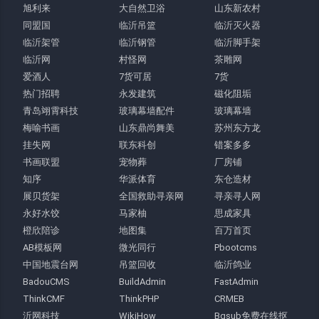
旭利来
大自然卫浴
山东新农村
同盟国
临沂吊篮
临沂灭火器
临沂架管
临沂钢管
临沂脚手架
临沂网
村怪网
茶雕网
爱酒人
7货可居
7货
热门招聘
永发建筑
磁化阻垢
青岛翊霄科技
玻璃幕墙配件
玻璃幕墙
梅喻书画
山东鼎尚舞美
苏州东方龙
挂失网
联东科创
错案多多
书画联盟
宠物葬
厂房铺
知序
华派体育
东仓造材
展贝货架
全国救助寻亲网
寻亲寻人网
永好水饺
马家柚
思成家具
橙欣陪诊
地图集
百万首页
AB模板网
微光同行
Pbootcms
中国地震台网
吊篮回收
临沂鸽业
BadouCMS
BuildAdmin
FastAdmin
ThinkCMF
ThinkPHP
CRMEB
沂网科技
WikiHow
Bgsub免费在线抠