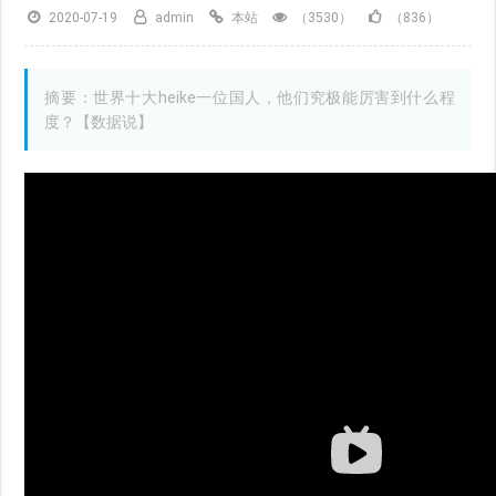
2020-07-19
admin
本站
（3530）
（836）
摘要：世界十大heike一位国人，他们究极能厉害到什么程
度？【数据说】