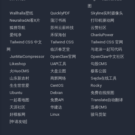
图
Wallhalla壁纸
QuicklyPDF
Skyline实时摄像头
NeuralradAI看X片
蒲汀书画
打印机驱动网
狐狸导航
苏州云薪科技
云赞社区
爱纯净
禾琛海创
ChanluPower
Tailwind CSS 中文
Tailwind CSS
Tailwind CSS 官网
网
临沂春芝堂
与老涂一起写代码
JunMaiCompressor
OpenClaw官网
OpenClaw中文社区
Likeshop
UAPI工具
勾股CMS
火HuoCMS
大盘云图
极客公园
山东新农村
商辉网络
Sejda在线工具
生生世世爱
CentOS
Rocky
Ubuntu
Debian
免费在线抠图
一起看地图
免费API
Translate自动翻译
天涯社区
华建达
迅睿CMS
好模板网
Linux
骏马货架
[申请友链]