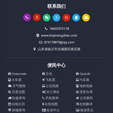
联系我们
支
扫
18653973178
www.linyiwangzhan.com
874178879@qq.com
山东省临沂市北城新区南京路
便民中心
Deepseek
豆包
OpenAI
火车票
飞机票
汽车票
天气预报
公交线路
地铁线路
百度识图
外汇牌价
违章办理
快递查询
手机查询
公共厕所
在线日历
在线地图
在线翻译
邮编查询
征信中心
旅游景点