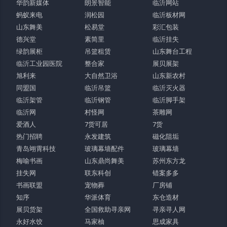
华韵新媒体
朗景智能
临沂网站
蚂蚁来电
润松园
临沂板材网
山东舞美
松易堂
彩汇包装
德兴堂
素简里
临沂挂失
绿韵展柜
吊篮租赁
山东舞台工程
临沂工业园医院
整合家
展贝展架
旭利来
大自然卫浴
山东新农村
同盟国
临沂吊篮
临沂灭火器
临沂架管
临沂钢管
临沂脚手架
临沂网
村怪网
茶雕网
爱酒人
7货可居
7货
热门招聘
永发建筑
磁化阻垢
青岛翊霄科技
玻璃幕墙配件
玻璃幕墙
梅喻书画
山东鼎尚舞美
苏州东方龙
挂失网
联东科创
错案多多
书画联盟
宠物葬
厂房铺
知序
华派体育
东仓造材
展贝货架
全国救助寻亲网
寻亲寻人网
永好水饺
马家柚
思成家具