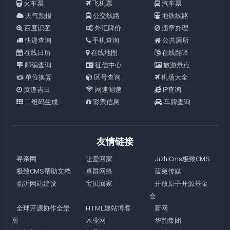
火车票
飞机票
汽车票
天气预报
公交线路
地铁线路
百度识图
外汇牌价
违章办理
快递查询
手机查询
公共厕所
在线日历
在线地图
在线翻译
邮编查询
征信中心
旅游景点
单位换算
区号查询
机场大全
黄道吉日
网速测速
IP查询
二维码生成
彩票信息
车牌查询
友情链接
寻亲网
让爱回家
JizhiCms极致CMS
极致CMS帮助文档
卓群网络
蓝黛传媒
临沂网站建设
宝贝回家
开放原子开源基金
会
全球开源协作全景
HTML建站博客
新网
图
木业网
华韵集团