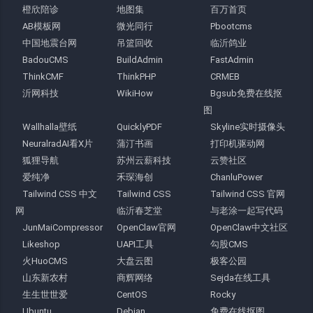
橙欣陪诊
地图集
百万首页
AB模板网
微光同行
Pbootcms
中国地震台网
吊篮回收
临沂鸽业
BadouCMS
BuildAdmin
FastAdmin
ThinkCMF
ThinkPHP
CRMEB
沂网科技
WikiHow
Bgsub免费在线抠
图
Wallhalla壁纸
QuicklyPDF
Skyline实时摄像头
NeuralradAI看X片
蒲汀书画
打印机驱动网
狐狸导航
苏州云薪科技
云赞社区
爱纯净
禾琛海创
ChanluPower
Tailwind CSS 中文
Tailwind CSS
Tailwind CSS 官网
网
临沂春芝堂
与老涂一起写代码
JunMaiCompressor
OpenClaw官网
OpenClaw中文社区
Likeshop
UAPI工具
勾股CMS
火HuoCMS
大盘云图
极客公园
山东新农村
商辉网络
Sejda在线工具
生生世世爱
CentOS
Rocky
Ubuntu
Debian
免费在线抠图