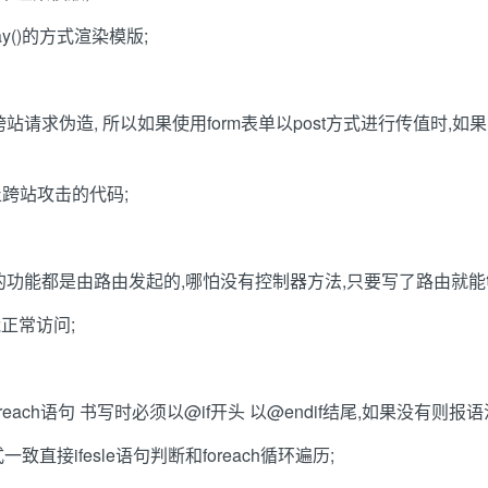
play()的方式渲染模版;
站请求伪造, 所以如果使用form表单以post方式进行传值时,如果不再for
跨站攻击的代码;
所有的功能都是由路由发起的,哪怕没有控制器方法,只要写了路由就能
能正常访问;
foreach语句 书写时必须以@if开头 以@endif结尾,如果没有则报语法错误
直接ifesle语句判断和foreach循环遍历;