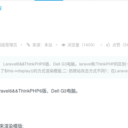
程
超级管理员
来源：本站
浏览量（1409）
点赞（5
avel6&&ThinkPHP6版、Dell G3电脑。laravel和ThinkPHP的
使用了$this->display()的方式渲染模版;二: 防跨站攻击方式不同1：在L
el6&&ThinkPHP6版、Dell G3电脑。
w()来渲染模版;