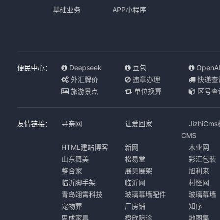
基础业务
APP小程序
便民中心：
Deepseek
豆包
OpenA
外汇牌价
违章办理
快递查
旅游景点
单位换算
区号查
友情链接：
寻亲网
让爱回家
JizhiCm
CMS
HTML建站博客
新网
木业网
山东舞美
松易堂
彩汇包装
整合家
展贝展架
旭利来
临沂脚手架
临沂网
村怪网
青岛翊霄科技
玻璃幕墙配件
玻璃幕墙
宠物葬
厂房铺
知序
思成家具
橙欣陪诊
地图集