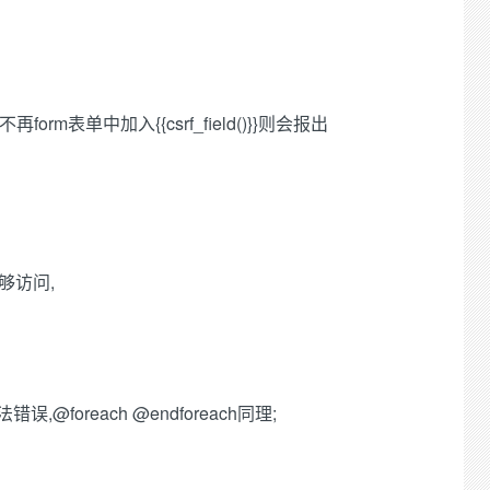
m表单中加入{{csrf_field()}}则会报出
够访问,
,@foreach @endforeach同理;