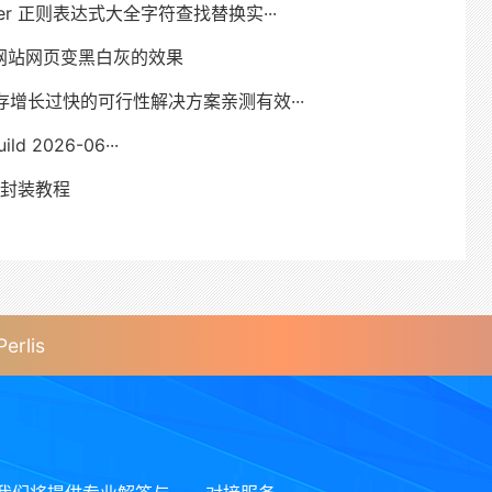
ver 正则表达式大全字符查找替换实···
网站网页变黑白灰的效果
序缓存增长过快的可行性解决方案亲测有效···
ild 2026-06···
PI封装教程
rlis