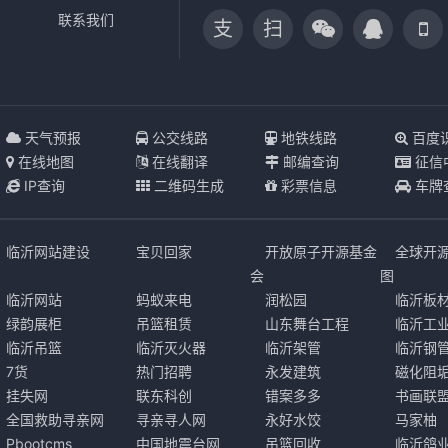
联系我们
支
扫
天气预报
公交线路
地铁线路
百度
在线地图
在线翻译
邮编查询
征信
IP查询
二维码生成
彩票信息
车牌
临沂网站建设
宝贝回家
开放原子开源基金
全球开
会
图
临沂网站
蚂蚁来电
润松园
临沂板
绿韵展柜
吊篮租赁
山东舞台工程
临沂工
临沂吊篮
临沂灭火器
临沂架管
临沂钢
7货
热门招聘
永发建筑
磁化阻
挂失网
联东科创
错案多多
书画联
全国救助寻亲网
寻亲寻人网
永好水饺
马家柚
Pbootcms
中国地震台网
吊篮回收
临沂鸽