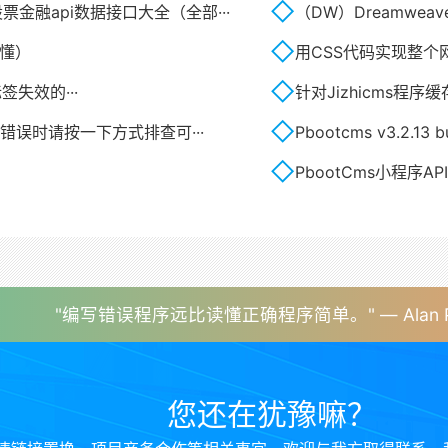
金融api数据接口大全（全部···
（DW）Dreamwea
易懂）
用CSS代码实现整个
等标签失效的···
针对Jizhicms程
生错误时请按一下方式排查可···
Pbootcms v3.2.13 bu
PbootCms小程序A
"编写错误程序远比读懂正确程序简单。" — Alan Pe
您还在犹豫嘛？