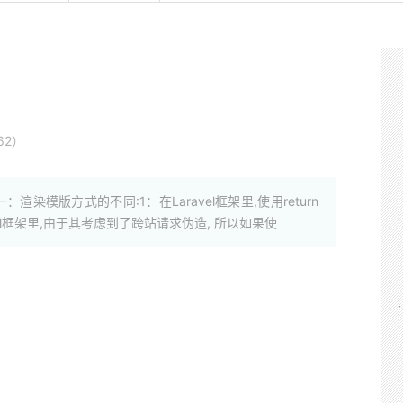
62）
区别一：渲染模版方式的不同:1：在Laravel框架里,使用return
aravel框架里,由于其考虑到了跨站请求伪造, 所以如果使