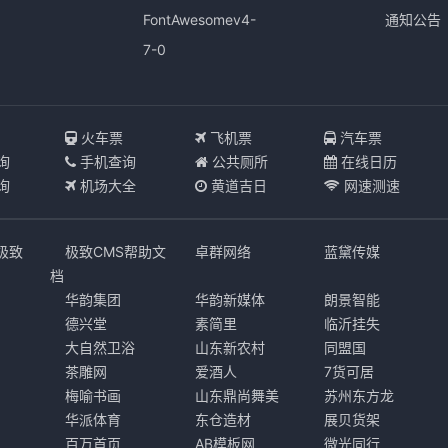
FontAwesomev4-
通知公告
7-0
I
火车票
飞机票
汽车票
询
手机查询
公共厕所
在线日历
询
机场大全
黄道吉日
网速测速
s极致
极致CMS帮助文
卓群网络
蓝黛传媒
档
华韵集团
华韵新媒体
朗景智能
德兴堂
素简里
临沂挂失
大自然卫浴
山东新农村
同盟国
茶雕网
爱酒人
7货可居
梅喻书画
山东鼎尚舞美
苏州东方龙
华派体育
东仓造材
展贝货架
百万首页
AB模板网
微光同行