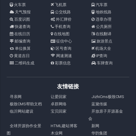
火车票
飞机票
汽车票
天气预报
公交线路
地铁线路
百度识图
外汇牌价
违章办理
快递查询
手机查询
公共厕所
在线日历
在线地图
在线翻译
邮编查询
征信中心
旅游景点
单位换算
区号查询
机场大全
黄道吉日
网速测速
IP查询
二维码生成
彩票信息
车牌查询
友情链接
寻亲网
让爱回家
JizhiCms极致CMS
极致CMS帮助文档
卓群网络
蓝黛传媒
临沂网站建设
宝贝回家
开放原子开源基金
会
全球开源协作全景
HTML建站博客
新网
图
木业网
华韵集团