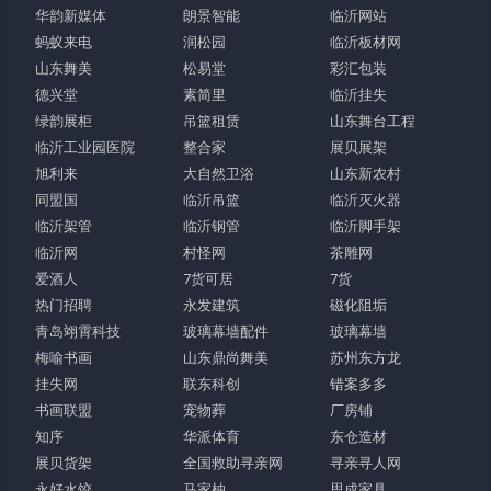
华韵新媒体
朗景智能
临沂网站
蚂蚁来电
润松园
临沂板材网
山东舞美
松易堂
彩汇包装
德兴堂
素简里
临沂挂失
绿韵展柜
吊篮租赁
山东舞台工程
临沂工业园医院
整合家
展贝展架
旭利来
大自然卫浴
山东新农村
同盟国
临沂吊篮
临沂灭火器
临沂架管
临沂钢管
临沂脚手架
临沂网
村怪网
茶雕网
爱酒人
7货可居
7货
热门招聘
永发建筑
磁化阻垢
青岛翊霄科技
玻璃幕墙配件
玻璃幕墙
梅喻书画
山东鼎尚舞美
苏州东方龙
挂失网
联东科创
错案多多
书画联盟
宠物葬
厂房铺
知序
华派体育
东仓造材
展贝货架
全国救助寻亲网
寻亲寻人网
永好水饺
马家柚
思成家具