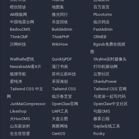
橙欣陪诊
地图集
百万首页
AB模板网
微光同行
Pbootcms
中国地震台网
吊篮回收
临沂鸽业
BadouCMS
BuildAdmin
FastAdmin
ThinkCMF
ThinkPHP
CRMEB
沂网科技
WikiHow
Bgsub免费在线抠
图
Wallhalla壁纸
QuicklyPDF
Skyline实时摄像头
NeuralradAI看X片
蒲汀书画
打印机驱动网
狐狸导航
苏州云薪科技
云赞社区
爱纯净
禾琛海创
ChanluPower
Tailwind CSS 中文
Tailwind CSS
Tailwind CSS 官网
网
临沂春芝堂
与老涂一起写代码
JunMaiCompressor
OpenClaw官网
OpenClaw中文社区
Likeshop
UAPI工具
勾股CMS
火HuoCMS
大盘云图
极客公园
山东新农村
商辉网络
Sejda在线工具
生生世世爱
CentOS
Rocky