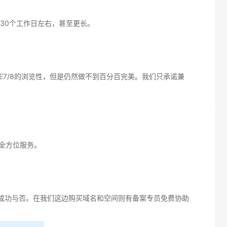
30个工作日左右，甚至更长。
IE7/8的浏览性，但是仍然做不到百分百完美。我们只承诺兼
全方位服务。
成功与否。在我们这边购买域名和空间则有备案专员免费协助