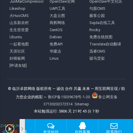
JunMaiCompressor
OpenClaw官网
OpenClaw中文社区
Likeshop
UAPI工具
勾股CMS
火HuoCMS
大盘云图
极客公园
山东新农村
商辉网络
Sejda在线工具
生生世世爱
CentOS
Rocky
Ubuntu
Debian
免费在线抠图
一起看地图
免费API
Translate自动翻译
天涯社区
华建达
迅睿CMS
好模板网
Linux
骏马货架
[申请友链]
© 临沂卓群网络 版权所有
— 诚信 合作 共赢 未来 —
用互联网呈现 / 助
力您企业的精彩 ~
鲁ICP备15039678号-1-20
鲁公网安备
37130202372514
Sitemap
本站勉强运行: 5806 天 21 时 45 分 8 秒
拨打电话
发送短信
在线客服
联系我们