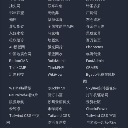
挂失网
联东科创
错案多多
书画联盟
宠物葬
厂房铺
知序
华派体育
东仓造材
展贝货架
全国救助寻亲网
寻亲寻人网
永好水饺
马家柚
思成家具
橙欣陪诊
地图集
百万首页
AB模板网
微光同行
Pbootcms
中国地震台网
吊篮回收
临沂鸽业
BadouCMS
BuildAdmin
FastAdmin
ThinkCMF
ThinkPHP
CRMEB
沂网科技
WikiHow
Bgsub免费在线抠
图
Wallhalla壁纸
QuicklyPDF
Skyline实时摄像头
NeuralradAI看X片
蒲汀书画
打印机驱动网
狐狸导航
苏州云薪科技
云赞社区
爱纯净
禾琛海创
ChanluPower
Tailwind CSS 中文
Tailwind CSS
Tailwind CSS 官网
网
临沂春芝堂
与老涂一起写代码