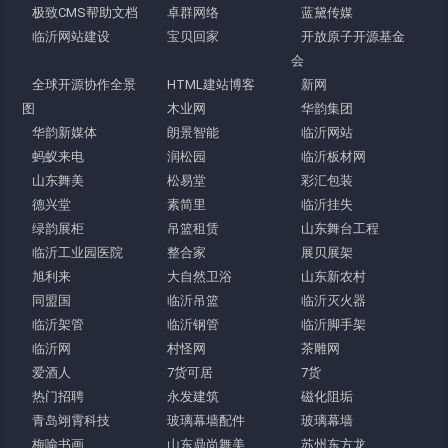
极致CMS帮助文档
卓群网络
蓝黛传媒
临沂网站建设
宝贝回家
开放原子开源基金
会
全球开源协作全景
HTML建站博客
新网
图
木业网
华韵集团
华韵新媒体
朗景智能
临沂网站
蚂蚁来电
润松园
临沂板材网
山东舞美
松易堂
彩汇包装
德兴堂
素简里
临沂挂失
绿韵展柜
吊篮租赁
山东舞台工程
临沂工业园医院
整合家
展贝展架
旭利来
大自然卫浴
山东新农村
同盟国
临沂吊篮
临沂灭火器
临沂架管
临沂钢管
临沂脚手架
临沂网
村怪网
茶雕网
爱酒人
7货可居
7货
热门招聘
永发建筑
磁化阻垢
青岛翊霄科技
玻璃幕墙配件
玻璃幕墙
梅喻书画
山东鼎尚舞美
苏州东方龙