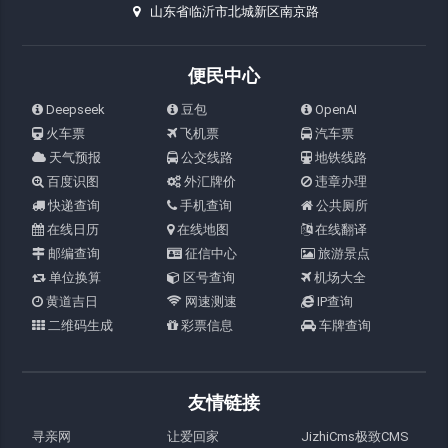
山东省临沂市北城新区南京路
便民中心
Deepseek
豆包
OpenAI
火车票
飞机票
汽车票
天气预报
公交线路
地铁线路
百度识图
外汇牌价
违章办理
快递查询
手机查询
公共厕所
在线日历
在线地图
在线翻译
邮编查询
征信中心
旅游景点
单位换算
区号查询
机场大全
黄道吉日
网速测速
IP查询
二维码生成
彩票信息
车牌查询
友情链接
寻亲网
让爱回家
JizhiCms极致CMS