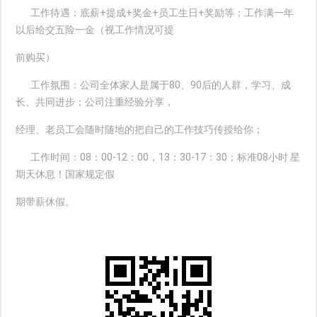
工作待遇：底薪+提成+奖金+员工生日+奖励等；工作满一年
以后给交五险一金（视工作情况可提
前购买）
工作氛围：公司全体家人是属于80、90后的人群，学习、成
长、共同进步；公司注重经验分享，
经理、老员工会随时随地的把自己的工作技巧传授给你；
工作时间：08：00-12：00，13：30-17：30；标准08小时 星
期天休息！国家规定假
期带薪休假。