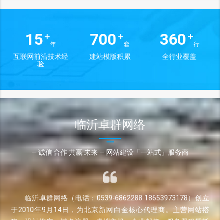
15
700
360
+
+
+
年
套
行
互联网前沿技术经
建站模版积累
全行业覆盖
验
临沂卓群网络
— 诚信 合作 共赢 未来 — 网站建设「一站式」服务商
临沂卓群网络（电话：0539-6862288 18653973178）创立
于2010年9月14日，为北京新网白金核心代理商。主营网站搭