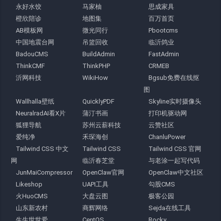
永好水饺
马家柚
思成家具
橙欣陪诊
地图集
百万首页
AB模板网
微光同行
Pbootcms
中国地震台网
吊篮回收
临沂鸽业
BadouCMS
BuildAdmin
FastAdmin
ThinkCMF
ThinkPHP
CRMEB
沂网科技
WikiHow
Bgsub免费在线抠
图
Wallhalla壁纸
QuicklyPDF
Skyline实时摄像头
NeuralradAI看X片
蒲汀书画
打印机驱动网
狐狸导航
苏州云薪科技
云赞社区
爱纯净
禾琛海创
ChanluPower
Tailwind CSS 中文
Tailwind CSS
Tailwind CSS 官网
网
临沂春芝堂
与老涂一起写代码
JunMaiCompressor
OpenClaw官网
OpenClaw中文社区
Likeshop
UAPI工具
勾股CMS
火HuoCMS
大盘云图
极客公园
山东新农村
商辉网络
Sejda在线工具
生生世世爱
CentOS
Rocky