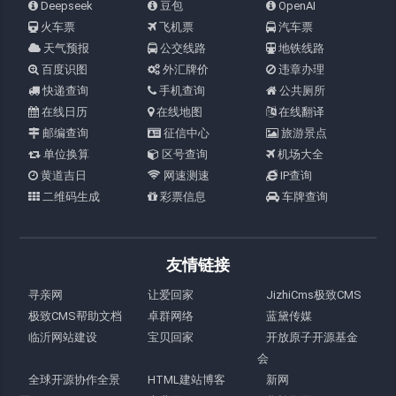
Deepseek
豆包
OpenAI
火车票
飞机票
汽车票
天气预报
公交线路
地铁线路
百度识图
外汇牌价
违章办理
快递查询
手机查询
公共厕所
在线日历
在线地图
在线翻译
邮编查询
征信中心
旅游景点
单位换算
区号查询
机场大全
黄道吉日
网速测速
IP查询
二维码生成
彩票信息
车牌查询
友情链接
寻亲网
让爱回家
JizhiCms极致CMS
极致CMS帮助文档
卓群网络
蓝黛传媒
临沂网站建设
宝贝回家
开放原子开源基金
会
全球开源协作全景
HTML建站博客
新网