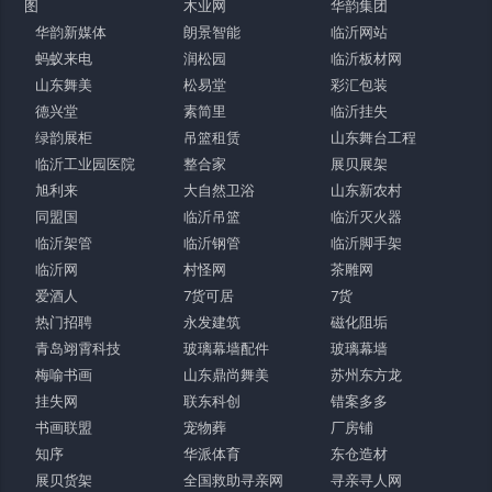
图
木业网
华韵集团
华韵新媒体
朗景智能
临沂网站
蚂蚁来电
润松园
临沂板材网
山东舞美
松易堂
彩汇包装
德兴堂
素简里
临沂挂失
绿韵展柜
吊篮租赁
山东舞台工程
临沂工业园医院
整合家
展贝展架
旭利来
大自然卫浴
山东新农村
同盟国
临沂吊篮
临沂灭火器
临沂架管
临沂钢管
临沂脚手架
临沂网
村怪网
茶雕网
爱酒人
7货可居
7货
热门招聘
永发建筑
磁化阻垢
青岛翊霄科技
玻璃幕墙配件
玻璃幕墙
梅喻书画
山东鼎尚舞美
苏州东方龙
挂失网
联东科创
错案多多
书画联盟
宠物葬
厂房铺
知序
华派体育
东仓造材
展贝货架
全国救助寻亲网
寻亲寻人网