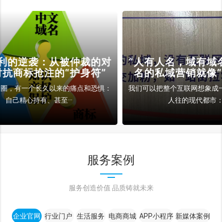
裁的对
“人有人名，域有域名”，没有域
域
符”
名的私域营销就像“站街拉客”
和恐惧：
我们可以把整个互联网想象成一个巨大的、人来
拿房
人往的现代都市：在···
服务案例
服务创造价值 品质铸就未来
企业官网
行业门户
生活服务
电商商城
APP小程序
新媒体案例