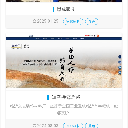
思成家具
2025-01-25
家居家具
多色
知序-生态岩板
临沂东仓装饰材料厂，坐落于全国工业重镇临沂市半程镇，毗
邻京沪···
2024-08-03
木业板材
蓝色