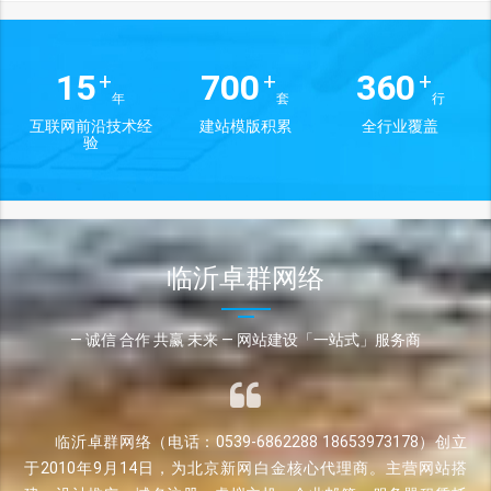
15
700
360
+
+
+
年
套
行
互联网前沿技术经
建站模版积累
全行业覆盖
验
临沂卓群网络
— 诚信 合作 共赢 未来 — 网站建设「一站式」服务商
临沂卓群网络（电话：0539-6862288 18653973178）创立
于2010年9月14日，为北京新网白金核心代理商。主营网站搭