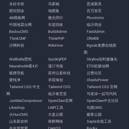
永好水饺
马家柚
思成家具
橙欣陪诊
地图集
百万首页
AB模板网
微光同行
Pbootcms
中国地震台网
吊篮回收
临沂鸽业
BadouCMS
BuildAdmin
FastAdmin
ThinkCMF
ThinkPHP
CRMEB
沂网科技
WikiHow
Bgsub免费在线抠
图
Wallhalla壁纸
QuicklyPDF
Skyline实时摄像头
NeuralradAI看X片
蒲汀书画
打印机驱动网
狐狸导航
苏州云薪科技
云赞社区
爱纯净
禾琛海创
ChanluPower
Tailwind CSS 中文
Tailwind CSS
Tailwind CSS 官网
网
临沂春芝堂
与老涂一起写代码
JunMaiCompressor
OpenClaw官网
OpenClaw中文社区
Likeshop
UAPI工具
勾股CMS
火HuoCMS
大盘云图
极客公园
山东新农村
商辉网络
Sejda在线工具
生生世世爱
CentOS
Rocky