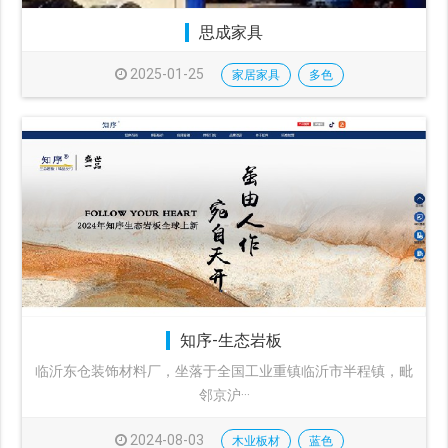
思成家具
2025-01-25
家居家具
多色
知序-生态岩板
临沂东仓装饰材料厂，坐落于全国工业重镇临沂市半程镇，毗
邻京沪···
2024-08-03
木业板材
蓝色