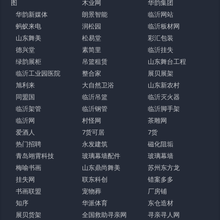
图
木业网
华韵集团
华韵新媒体
朗景智能
临沂网站
蚂蚁来电
润松园
临沂板材网
山东舞美
松易堂
彩汇包装
德兴堂
素简里
临沂挂失
绿韵展柜
吊篮租赁
山东舞台工程
临沂工业园医院
整合家
展贝展架
旭利来
大自然卫浴
山东新农村
同盟国
临沂吊篮
临沂灭火器
临沂架管
临沂钢管
临沂脚手架
临沂网
村怪网
茶雕网
爱酒人
7货可居
7货
热门招聘
永发建筑
磁化阻垢
青岛翊霄科技
玻璃幕墙配件
玻璃幕墙
梅喻书画
山东鼎尚舞美
苏州东方龙
挂失网
联东科创
错案多多
书画联盟
宠物葬
厂房铺
知序
华派体育
东仓造材
展贝货架
全国救助寻亲网
寻亲寻人网