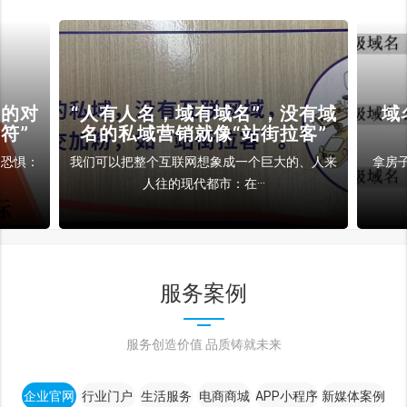
裁的对
“人有人名，域有域名”，没有域
域
符”
名的私域营销就像“站街拉客”
和恐惧：
我们可以把整个互联网想象成一个巨大的、人来
拿房
人往的现代都市：在···
服务案例
服务创造价值 品质铸就未来
企业官网
行业门户
生活服务
电商商城
APP小程序
新媒体案例