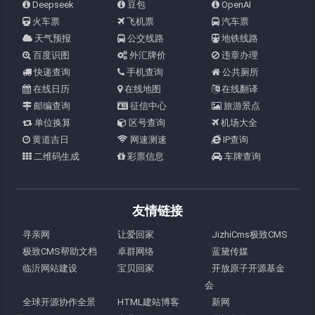
Deepseek
豆包
OpenAI
火车票
飞机票
汽车票
天气预报
公交线路
地铁线路
百度识图
外汇牌价
违章办理
快递查询
手机查询
公共厕所
在线日历
在线地图
在线翻译
邮编查询
征信中心
旅游景点
单位换算
区号查询
机场大全
黄道吉日
网速测速
IP查询
二维码生成
彩票信息
车牌查询
友情链接
寻亲网
让爱回家
JizhiCms极致CMS
极致CMS帮助文档
卓群网络
蓝黛传媒
临沂网站建设
宝贝回家
开放原子开源基金
会
全球开源协作全景
HTML建站博客
新网