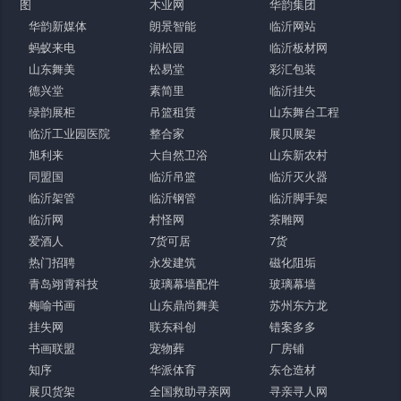
图
木业网
华韵集团
华韵新媒体
朗景智能
临沂网站
蚂蚁来电
润松园
临沂板材网
山东舞美
松易堂
彩汇包装
德兴堂
素简里
临沂挂失
绿韵展柜
吊篮租赁
山东舞台工程
临沂工业园医院
整合家
展贝展架
旭利来
大自然卫浴
山东新农村
同盟国
临沂吊篮
临沂灭火器
临沂架管
临沂钢管
临沂脚手架
临沂网
村怪网
茶雕网
爱酒人
7货可居
7货
热门招聘
永发建筑
磁化阻垢
青岛翊霄科技
玻璃幕墙配件
玻璃幕墙
梅喻书画
山东鼎尚舞美
苏州东方龙
挂失网
联东科创
错案多多
书画联盟
宠物葬
厂房铺
知序
华派体育
东仓造材
展贝货架
全国救助寻亲网
寻亲寻人网