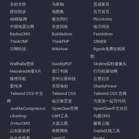
永好水饺
马家柚
思成家具
橙欣陪诊
地图集
百万首页
AB模板网
微光同行
Pbootcms
中国地震台网
吊篮回收
临沂鸽业
BadouCMS
BuildAdmin
FastAdmin
ThinkCMF
ThinkPHP
CRMEB
沂网科技
WikiHow
Bgsub免费在线抠
图
Wallhalla壁纸
QuicklyPDF
Skyline实时摄像头
NeuralradAI看X片
蒲汀书画
打印机驱动网
狐狸导航
苏州云薪科技
云赞社区
爱纯净
禾琛海创
ChanluPower
Tailwind CSS 中文
Tailwind CSS
Tailwind CSS 官网
网
临沂春芝堂
与老涂一起写代码
JunMaiCompressor
OpenClaw官网
OpenClaw中文社区
Likeshop
UAPI工具
勾股CMS
火HuoCMS
大盘云图
极客公园
山东新农村
商辉网络
Sejda在线工具
生生世世爱
CentOS
Rocky