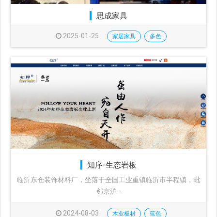
思成家具
2025-01-25
家居家具
多色
知序-生态岩板
临沂东仓装饰材料厂，坐落于全国工业重镇临沂市半程镇，毗
邻京沪···
2024-08-03
木业板材
蓝色