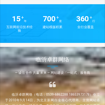
15
700
360
+
+
+
年
套
行
互联网前沿技术经
建站模版积累
全行业覆盖
验
临沂卓群网络
— 诚信 合作 共赢 未来 — 网站建设「一站式」服务商
临沂卓群网络（电话：0539-6862288 18653973178）创立
于2010年9月14日，为北京新网白金核心代理商。主营网站搭