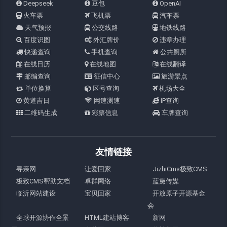
Deepseek
豆包
OpenAI
火车票
飞机票
汽车票
天气预报
公交线路
地铁线路
百度识图
外汇牌价
违章办理
快递查询
手机查询
公共厕所
在线日历
在线地图
在线翻译
邮编查询
征信中心
旅游景点
单位换算
区号查询
机场大全
黄道吉日
网速测速
IP查询
二维码生成
彩票信息
车牌查询
友情链接
寻亲网
让爱回家
JizhiCms极致CMS
极致CMS帮助文档
卓群网络
蓝黛传媒
临沂网站建设
宝贝回家
开放原子开源基金
会
全球开源协作全景
HTML建站博客
新网