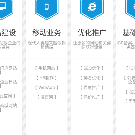
站建设
移动业务
优化推广
基
站是企业的
现代人类越来越依赖
让更多的网站和关键
ICP备
张名片
移动端
词获得流量
务器
业门户网站
【 手机网站 】
【 SEO优化 】
【 I
】
【 H5制作 】
【 排名优化 】
【 公
端企业建站
全
】
【 WebApp 】
【 百度推广 】
【 北
式官网 】
【 微官网 】
【 竞价推广 】
【 阿
商商城网站
】