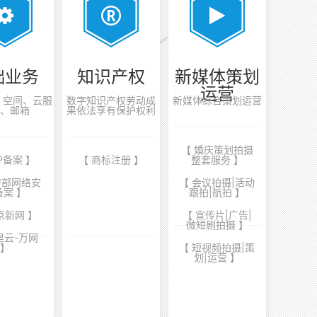
础业务
知识产权
新媒体策划
运营
案、空间、云服
数字知识产权劳动成
新媒体综合策划运营
、邮箱
果依法享有保护权利
【 婚庆策划拍摄
CP备案 】
【 商标注册 】
整套服务 】
安部网络安
【 会议拍摄|活动
备案 】
跟拍|航拍 】
京新网 】
【 宣传片|广告|
微短剧拍摄 】
里云-万网
】
【 短视频拍摄|策
划|运营 】