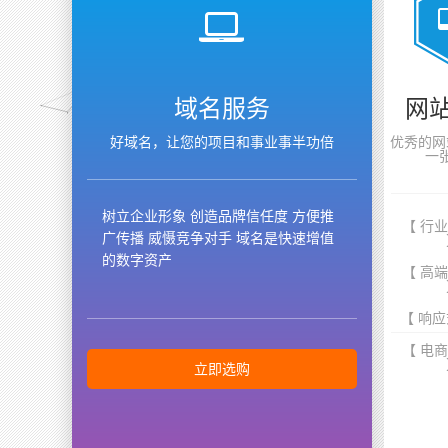
域名服务
网
好域名，让您的项目和事业事半功倍
优秀的网
一
树立企业形象 创造品牌信任度 方便推
【 行
广传播 威慑竞争对手 域名是快速增值
的数字资产
【 高
【 响应
【 电
立即选购