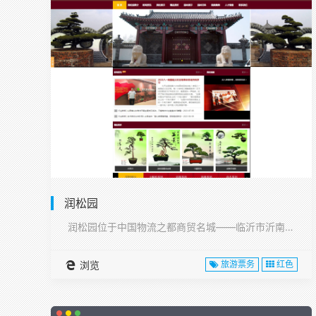
润松园
润松园位于中国物流之都商贸名城——临沂市沂南县,···
浏览
旅游票务
红色