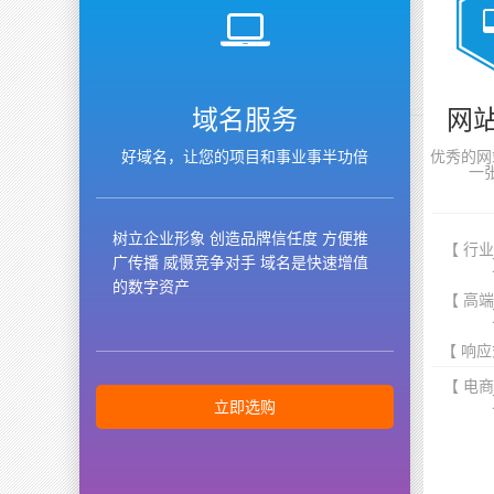
域名服务
网
好域名，让您的项目和事业事半功倍
优秀的网
一
树立企业形象 创造品牌信任度 方便推
【 行
广传播 威慑竞争对手 域名是快速增值
的数字资产
【 高
【 响应
【 电
立即选购