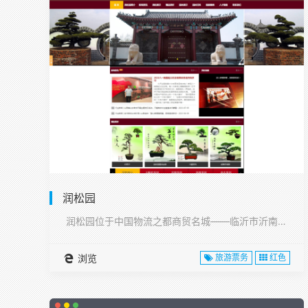
润松园
润松园位于中国物流之都商贸名城——临沂市沂南县,···
浏览
旅游票务
红色