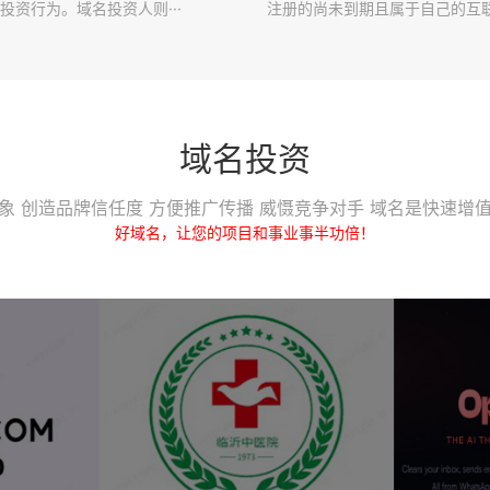
投资行为。域名投资人则···
注册的尚未到期且属于自己的互联·
域名投资
象 创造品牌信任度 方便推广传播 威慑竞争对手 域名是快速增
好域名，让您的项目和事业事半功倍！