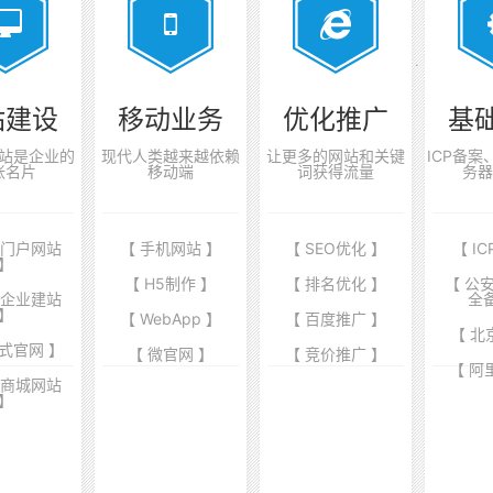
站建设
移动业务
优化推广
基
站是企业的
现代人类越来越依赖
让更多的网站和关键
ICP备
张名片
移动端
词获得流量
务器
业门户网站
【 手机网站 】
【 SEO优化 】
【 I
】
【 H5制作 】
【 排名优化 】
【 公
端企业建站
全
】
【 WebApp 】
【 百度推广 】
【 北
式官网 】
【 微官网 】
【 竞价推广 】
【 阿
商商城网站
】