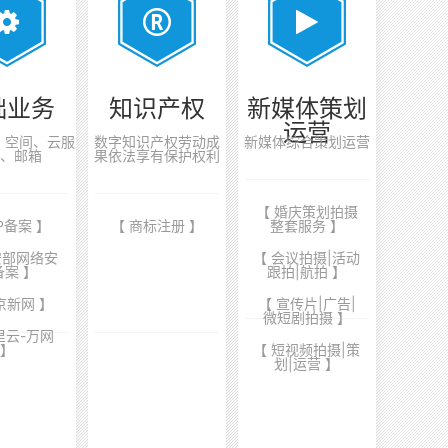
础业务
知识产权
新媒体策划
运营
案、空间、云服
数字知识产权劳动成
新媒体综合策划运营
、邮箱
果依法享有保护权利
【 婚庆策划拍摄
CP备案 】
【 商标注册 】
整套服务 】
安部网络安
【 会议拍摄|活动
备案 】
跟拍|航拍 】
京新网 】
【 宣传片|广告|
微短剧拍摄 】
里云-万网
】
【 短视频拍摄|策
划|运营 】