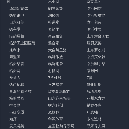
图
木业网
华韵集团
华韵新媒体
朗景智能
临沂网站
蚂蚁来电
润松园
临沂板材网
山东舞美
松易堂
彩汇包装
德兴堂
素简里
临沂挂失
绿韵展柜
吊篮租赁
山东舞台工程
临沂工业园医院
整合家
展贝展架
旭利来
大自然卫浴
山东新农村
同盟国
临沂吊篮
临沂灭火器
临沂架管
临沂钢管
临沂脚手架
临沂网
村怪网
茶雕网
爱酒人
7货可居
7货
热门招聘
永发建筑
磁化阻垢
青岛翊霄科技
玻璃幕墙配件
玻璃幕墙
梅喻书画
山东鼎尚舞美
苏州东方龙
挂失网
联东科创
错案多多
书画联盟
宠物葬
厂房铺
知序
华派体育
东仓造材
展贝货架
全国救助寻亲网
寻亲寻人网