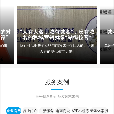
裁的对
“人有人名，域有域名”，没有域
域
符”
名的私域营销就像“站街拉客”
和恐惧：
我们可以把整个互联网想象成一个巨大的、人来
拿房
人往的现代都市：在···
服务案例
服务创造价值 品质铸就未来
企业官网
行业门户
生活服务
电商商城
APP小程序
新媒体案例