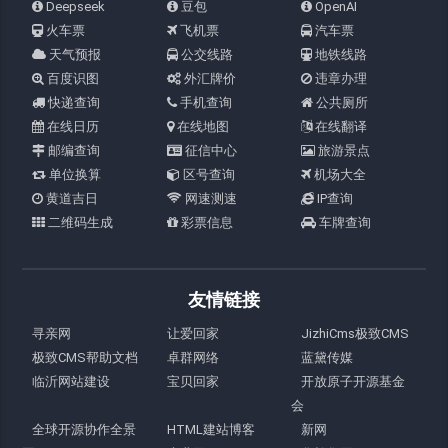
Deepseek
豆包
OpenAI
火车票
飞机票
汽车票
天气预报
公交线路
地铁线路
百度识图
外汇牌价
违章办理
快递查询
手机查询
公共厕所
在线日历
在线地图
在线翻译
邮编查询
征信中心
旅游景点
单位换算
区号查询
机场大全
黄道吉日
网速测速
IP查询
二维码生成
彩票信息
车牌查询
友情链接
寻亲网
让爱回家
JizhiCms极致CMS
极致CMS帮助文档
卓群网络
蓝黛传媒
临沂网站建设
宝贝回家
开放原子开源基金
会
全球开源协作全景
HTML建站博客
新网