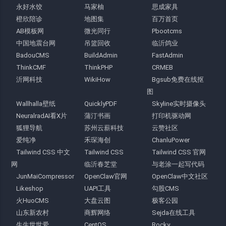
永好水饺
马家柚
思成家具
橙欣陪诊
地图集
百万首页
AB模板网
微光同行
Pbootcms
中国地震台网
吊篮回收
临沂鸽业
BadouCMS
BuildAdmin
FastAdmin
ThinkCMF
ThinkPHP
CRMEB
沂网科技
WikiHow
Bgsub免费在线抠
图
Wallhalla壁纸
QuicklyPDF
Skyline实时摄像头
NeuralradAI看X片
蒲汀书画
打印机驱动网
狐狸导航
苏州云薪科技
云赞社区
爱纯净
禾琛海创
ChanluPower
Tailwind CSS 中文
Tailwind CSS
Tailwind CSS 官网
网
临沂春芝堂
与老涂一起写代码
JunMaiCompressor
OpenClaw官网
OpenClaw中文社区
Likeshop
UAPI工具
勾股CMS
火HuoCMS
大盘云图
极客公园
山东新农村
商辉网络
Sejda在线工具
生生世世爱
CentOS
Rocky