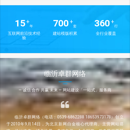
15
700
360
+
+
+
年
套
行
互联网前沿技术经
建站模版积累
全行业覆盖
验
临沂卓群网络
— 诚信 合作 共赢 未来 — 网站建设「一站式」服务商
临沂卓群网络（电话：0539-6862288 18653973178）创立
于2010年9月14日，为北京新网白金核心代理商。主营网站搭