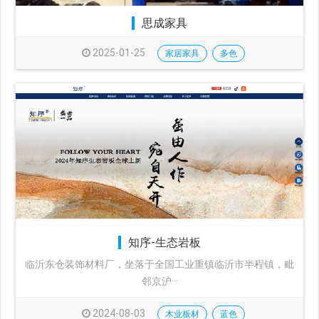
思成家具
2025-01-25
家居家具
多色
知序-生态岩板
临沂东仓装饰材料厂，坐落于全国工业重镇临沂市半程镇，毗
邻京沪···
2024-08-03
木业板材
蓝色