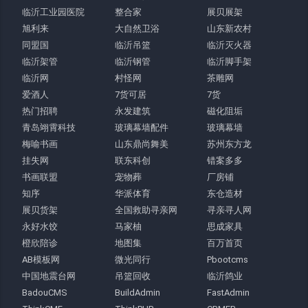
临沂工业园医院
整合家
展贝展架
旭利来
大自然卫浴
山东新农村
同盟国
临沂吊篮
临沂灭火器
临沂架管
临沂钢管
临沂脚手架
临沂网
村怪网
茶雕网
爱酒人
7货可居
7货
热门招聘
永发建筑
磁化阻垢
青岛翊霄科技
玻璃幕墙配件
玻璃幕墙
梅喻书画
山东鼎尚舞美
苏州东方龙
挂失网
联东科创
错案多多
书画联盟
宠物葬
厂房铺
知序
华派体育
东仓造材
展贝货架
全国救助寻亲网
寻亲寻人网
永好水饺
马家柚
思成家具
橙欣陪诊
地图集
百万首页
AB模板网
微光同行
Pbootcms
中国地震台网
吊篮回收
临沂鸽业
BadouCMS
BuildAdmin
FastAdmin