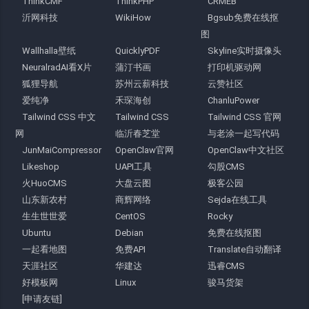
ThinkCMF
ThinkPHP
CRMEB
沂网科技
WikiHow
Bgsub免费在线抠
图
Wallhalla壁纸
QuicklyPDF
Skyline实时摄像头
NeuralradAI看X片
蒲汀书画
打印机驱动网
狐狸导航
苏州云薪科技
云赞社区
爱纯净
禾琛海创
ChanluPower
Tailwind CSS 中文
Tailwind CSS
Tailwind CSS 官网
网
临沂春芝堂
与老涂一起写代码
JunMaiCompressor
OpenClaw官网
OpenClaw中文社区
Likeshop
UAPI工具
勾股CMS
火HuoCMS
大盘云图
极客公园
山东新农村
商辉网络
Sejda在线工具
生生世世爱
CentOS
Rocky
Ubuntu
Debian
免费在线抠图
一起看地图
免费API
Translate自动翻译
天涯社区
华建达
迅睿CMS
好模板网
Linux
骏马货架
[申请友链]