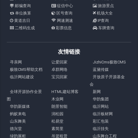
邮编查询
征信中心
旅游景点
单位换算
区号查询
机场大全
黄道吉日
网速测速
IP查询
二维码生成
彩票信息
车牌查询
友情链接
寻亲网
让爱回家
JizhiCms极致CMS
极致CMS帮助文档
卓群网络
蓝黛传媒
临沂网站建设
宝贝回家
开放原子开源基金
会
全球开源协作全景
HTML建站博客
新网
图
木业网
华韵集团
华韵新媒体
朗景智能
临沂网站
蚂蚁来电
润松园
临沂板材网
山东舞美
松易堂
彩汇包装
德兴堂
素简里
临沂挂失
绿韵展柜
吊篮租赁
山东舞台工程