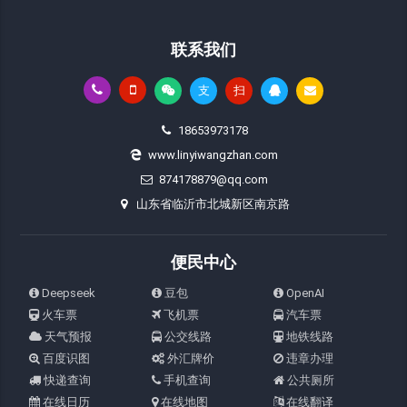
联系我们
支
扫
18653973178
www.linyiwangzhan.com
874178879@qq.com
山东省临沂市北城新区南京路
便民中心
Deepseek
豆包
OpenAI
火车票
飞机票
汽车票
天气预报
公交线路
地铁线路
百度识图
外汇牌价
违章办理
快递查询
手机查询
公共厕所
在线日历
在线地图
在线翻译