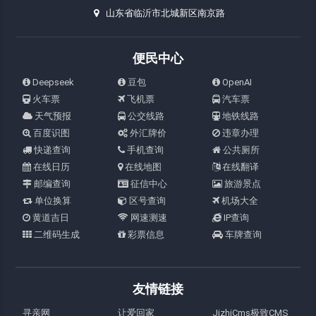
山东省临沂市北城新区南京路
便民中心
Deepseek
豆包
OpenAI
火车票
飞机票
汽车票
天气预报
公交线路
地铁线路
百度识图
外汇牌价
违章办理
快递查询
手机查询
公共厕所
在线日历
在线地图
在线翻译
邮编查询
征信中心
旅游景点
单位换算
区号查询
机场大全
黄道吉日
网速测速
IP查询
二维码生成
彩票信息
车牌查询
友情链接
寻亲网
让爱回家
JizhiCms极致CMS