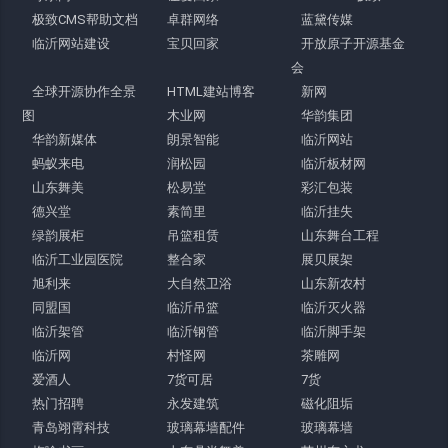
极致CMS帮助文档
卓群网络
蓝黛传媒
临沂网站建设
宝贝回家
开放原子开源基金
会
全球开源协作全景
HTML建站博客
新网
图
木业网
华韵集团
华韵新媒体
朗景智能
临沂网站
蚂蚁来电
润松园
临沂板材网
山东舞美
松易堂
彩汇包装
德兴堂
素简里
临沂挂失
绿韵展柜
吊篮租赁
山东舞台工程
临沂工业园医院
整合家
展贝展架
旭利来
大自然卫浴
山东新农村
同盟国
临沂吊篮
临沂灭火器
临沂架管
临沂钢管
临沂脚手架
临沂网
村怪网
茶雕网
爱酒人
7货可居
7货
热门招聘
永发建筑
磁化阻垢
青岛翊霄科技
玻璃幕墙配件
玻璃幕墙