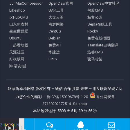
JunMaiCompressor
OpenClaw官网
OpenClaw中文社区
Likeshop
UAPI工具
勾股CMS
火HuoCMS
大盘云图
极客公园
山东新农村
商辉网络
Sejda在线工具
生生世世爱
CentOS
Rocky
Ubuntu
Debian
免费在线抠图
一起看地图
免费API
Translate自动翻译
天涯社区
华建达
迅睿CMS
好模板网
Linux
骏马货架
[申请友链]
© 临沂卓群网络 版权所有
— 诚信 合作 共赢 未来 —
用互联网呈现 / 助
力您企业的精彩 ~
鲁ICP备15039678号-1-20
鲁公网安备
37130202372514
Sitemap
本站勉强运行: 5808 天 5 时 39 分 57 秒