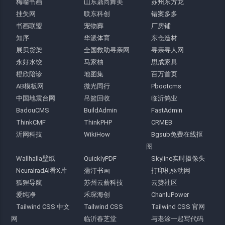
梅喻书画
山东鼎尚舞美
苏州东方龙
挂失网
联东科创
错案多多
书画联盟
宠物葬
厂房铺
知序
华派体育
东仓造材
展贝货架
全国救助寻亲网
寻亲寻人网
永好水饺
马家柚
思成家具
橙欣陪诊
地图集
百万首页
AB模板网
微光同行
Pbootcms
中国地震台网
吊篮回收
临沂鸽业
BadouCMS
BuildAdmin
FastAdmin
ThinkCMF
ThinkPHP
CRMEB
沂网科技
WikiHow
Bgsub免费在线抠
图
Wallhalla壁纸
QuicklyPDF
Skyline实时摄像头
NeuralradAI看X片
蒲汀书画
打印机驱动网
狐狸导航
苏州云薪科技
云赞社区
爱纯净
禾琛海创
ChanluPower
Tailwind CSS 中文
Tailwind CSS
Tailwind CSS 官网
网
临沂春芝堂
与老涂一起写代码