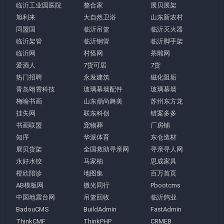
临沂工业园医院
整合家
展贝展架
旭利来
大自然卫浴
山东新农村
同盟国
临沂吊篮
临沂灭火器
临沂架管
临沂钢管
临沂脚手架
临沂网
村怪网
茶雕网
爱酒人
7货可居
7货
热门招聘
永发建筑
磁化阻垢
青岛翊霄科技
玻璃幕墙配件
玻璃幕墙
梅喻书画
山东鼎尚舞美
苏州东方龙
挂失网
联东科创
错案多多
书画联盟
宠物葬
厂房铺
知序
华派体育
东仓造材
展贝货架
全国救助寻亲网
寻亲寻人网
永好水饺
马家柚
思成家具
橙欣陪诊
地图集
百万首页
AB模板网
微光同行
Pbootcms
中国地震台网
吊篮回收
临沂鸽业
BadouCMS
BuildAdmin
FastAdmin
ThinkCMF
ThinkPHP
CRMEB