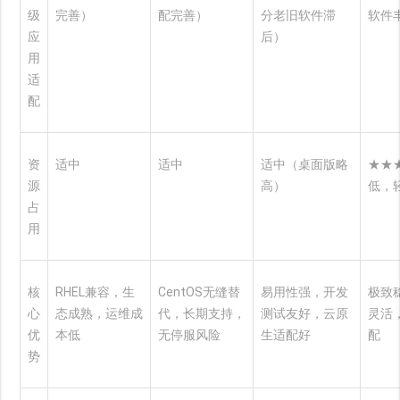
级
完善）
配完善）
分老旧软件滞
软件
应
后）
用
适
配
资
适中
适中
适中（桌面版略
★★
源
高）
低，
占
用
核
RHEL兼容，生
CentOS无缝替
易用性强，开发
极致
心
态成熟，运维成
代，长期支持，
测试友好，云原
灵活
优
本低
无停服风险
生适配好
配
势