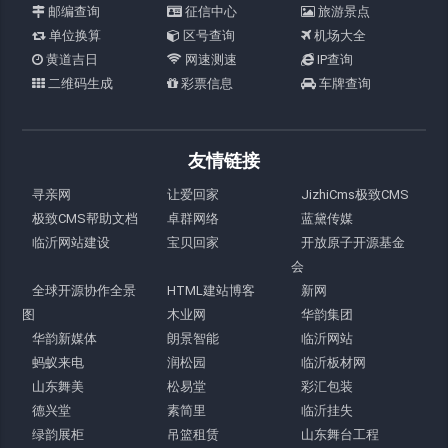
邮编查询
征信中心
旅游景点
单位换算
区号查询
机场大全
黄道吉日
网速测速
IP查询
二维码生成
彩票信息
车牌查询
友情链接
寻亲网
让爱回家
JizhiCms极致CMS
极致CMS帮助文档
卓群网络
蓝黛传媒
临沂网站建设
宝贝回家
开放原子开源基金
会
全球开源协作全景
HTML建站博客
新网
图
木业网
华韵集团
华韵新媒体
朗景智能
临沂网站
蚂蚁来电
润松园
临沂板材网
山东舞美
松易堂
彩汇包装
德兴堂
素简里
临沂挂失
绿韵展柜
吊篮租赁
山东舞台工程