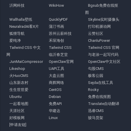
沂网科技
WikiHow
Bgsub免费在线抠
图
Wallhalla壁纸
QuicklyPDF
Skyline实时摄像头
NeuralradAI看X片
蒲汀书画
打印机驱动网
狐狸导航
苏州云薪科技
云赞社区
爱纯净
禾琛海创
ChanluPower
Tailwind CSS 中文
Tailwind CSS
Tailwind CSS 官网
网
临沂春芝堂
与老涂一起写代码
JunMaiCompressor
OpenClaw官网
OpenClaw中文社区
Likeshop
UAPI工具
勾股CMS
火HuoCMS
大盘云图
极客公园
山东新农村
商辉网络
Sejda在线工具
生生世世爱
CentOS
Rocky
Ubuntu
Debian
免费在线抠图
一起看地图
免费API
Translate自动翻译
天涯社区
华建达
迅睿CMS
好模板网
Linux
骏马货架
[申请友链]