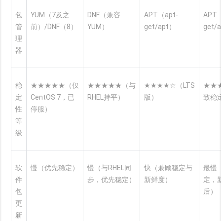
包
YUM（7及之
DNF（兼容
APT（apt-
APT（
管
前）/DNF（8）
YUM）
get/apt）
get/
理
器
稳
★★★★★（仅
★★★★★（与
★★★★☆（LTS
★★
定
CentOS 7，已
RHEL持平）
版）
致稳
性
停服）
等
级
软
慢（优先稳定）
慢（与RHEL同
快（兼顾稳定与
最慢
件
步，优先稳定）
新鲜度）
定，
包
后）
更
新