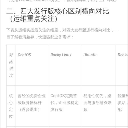
二、四大发行版核心区别横向对比
（运维重点关注）
下表从运维实战最关注的维度，对四大发行版进行横向对比，一
目了然看清差异，快速匹配业务需求：
对
CentOS
Rocky Linux
Ubuntu
Debia
比
维
度
核
曾经的免费企业
CentOS完美替
易用性优先，桌
轻量
心
级服务器标杆
代，企业级稳定
面与服务器双兼
灵活
定
（逐步退出）
发行版
顾
配
位