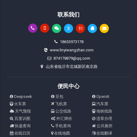
联系我们
支
扫
18653973178
www.linyiwangzhan.com
874178879@qq.com
山东省临沂市北城新区南京路
便民中心
Deepseek
豆包
OpenAI
火车票
飞机票
汽车票
天气预报
公交线路
地铁线路
百度识图
外汇牌价
违章办理
快递查询
手机查询
公共厕所
在线日历
在线地图
在线翻译