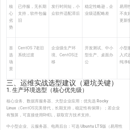
核
已停服，无长期
发行时间短，小
稳定性略逊，企
易用
心
支持，软件包偏
众软件适配滞后
业级适配略差
不友
劣
旧
更新
势
首
CentOS 7老旧
企业级生产环
开发测试、中小
小型
选
系统过渡
境、CentOS迁
型生产、桌面办
入式
场
移
公
纯净
景
三、运维实战选型建议（避坑关键）
1. 生产环境选型（核心优先级）
核心业务、数据库服务器、大型企业应用：优先选
Rocky
Linux
（CentOS完美替代，长期支持，稳定性有保障）；若企业
有预算，可直接使用RHEL，获取官方技术支持。
中小型企业、云服务器、电商后台：可选
Ubuntu LTS版
（易用性