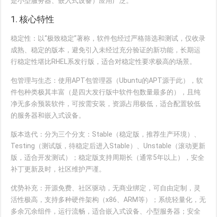
是小型服务器、嵌入式设备）应用广泛。
1. 核心特性
稳定性
：以“极致稳定”著称，软件包经过严格筛选和测试，仅收录
成熟、稳定的版本，避免引入未经过充分验证的新功能，长期运
行稳定性堪比RHEL系发行版，适合对稳定性要求极高的场景。
包管理与生态
：使用APT包管理器（Ubuntu的APT源于此），软
件包种类极其丰富（是四大发行版中软件包数量最多的），且纯
净无多余预装软件，可按需安装，资源占用极低，适合配置较低
的服务器和嵌入式设备。
版本迭代
：分为三个分支：Stable（稳定版，推荐生产环境）、
Testing（测试版，待稳定后进入Stable）、Unstable（滚动更新
版，适合开发测试）；稳定版支持周期长（通常5年以上），安全
补丁更新及时，社区维护严谨。
优势补充
：开源免费、社区驱动，无商业绑定，可自由定制，灵
活性极高，支持多种硬件架构（x86、ARM等）；系统轻量化，无
多余冗余组件，运行流畅，适合嵌入式设备、小型服务器；安全