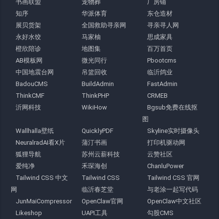
书画联盟
宠物葬
厂房铺
知序
华派体育
东仓造材
展贝货架
全国救助寻亲网
寻亲寻人网
永好水饺
马家柚
思成家具
橙欣陪诊
地图集
百万首页
AB模板网
微光同行
Pbootcms
中国地震台网
吊篮回收
临沂鸽业
BadouCMS
BuildAdmin
FastAdmin
ThinkCMF
ThinkPHP
CRMEB
沂网科技
WikiHow
Bgsub免费在线抠
图
Wallhalla壁纸
QuicklyPDF
Skyline实时摄像头
NeuralradAI看X片
蒲汀书画
打印机驱动网
狐狸导航
苏州云薪科技
云赞社区
爱纯净
禾琛海创
ChanluPower
Tailwind CSS 中文
Tailwind CSS
Tailwind CSS 官网
网
临沂春芝堂
与老涂一起写代码
JunMaiCompressor
OpenClaw官网
OpenClaw中文社区
Likeshop
UAPI工具
勾股CMS