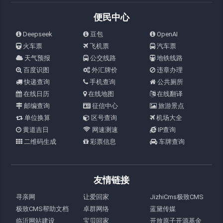
便民中心
Deepseek
豆包
OpenAI
火车票
飞机票
汽车票
天气预报
公交线路
地铁线路
百度识图
外汇牌价
违章办理
快递查询
手机查询
公共厕所
在线日历
在线地图
在线翻译
邮编查询
征信中心
旅游景点
单位换算
区号查询
机场大全
黄道吉日
网速测速
IP查询
二维码生成
彩票信息
车牌查询
友情链接
寻亲网
让爱回家
JizhiCms极致CMS
极致CMS帮助文档
卓群网络
蓝黛传媒
临沂网站建设
宝贝回家
开放原子开源基金