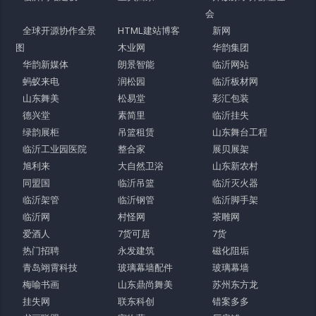
会
全球开源协作全景
HTML建站博客
新网
图
木业网
华韵集团
华韵新媒体
朗景智能
临沂网站
蚂蚁来电
润松园
临沂板材网
山东舞美
松易堂
彩汇包装
德兴堂
素简里
临沂挂失
绿韵展柜
吊篮租赁
山东舞台工程
临沂工业园医院
整合家
展贝展架
旭利来
大自然卫浴
山东新农村
同盟国
临沂吊篮
临沂灭火器
临沂架管
临沂钢管
临沂脚手架
临沂网
村怪网
茶雕网
爱酒人
7货可居
7货
热门招聘
永发建筑
磁化阻垢
青岛翊霄科技
玻璃幕墙配件
玻璃幕墙
梅喻书画
山东鼎尚舞美
苏州东方龙
挂失网
联东科创
错案多多