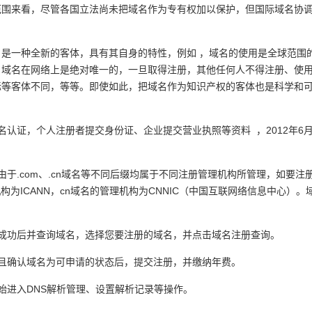
范围来看，尽管各国立法尚未把域名作为专有权加以保护，但国际域名协
是一种全新的客体，具有其自身的特性，例如 ，域名的使用是全球范围
；域名在网络上是绝对唯一的，一旦取得注册，其他任何人不得注册、使
标等客体不同，等等。即使如此，把域名作为知识产权的客体也是科学和
名认证，个人注册者提交身份证、企业提交营业执照等资料 ，2012年6
由于.com、.cn域名等不同后缀均属于不同注册管理机构所管理，如要
为ICANN，cn域名的管理机构为CNNIC（中国互联网络信息中心）。域
成功后并查询域名，选择您要注册的域名，并点击域名注册查询。
且确认域名为可申请的状态后，提交注册，并缴纳年费。
始进入DNS解析管理、设置解析记录等操作。