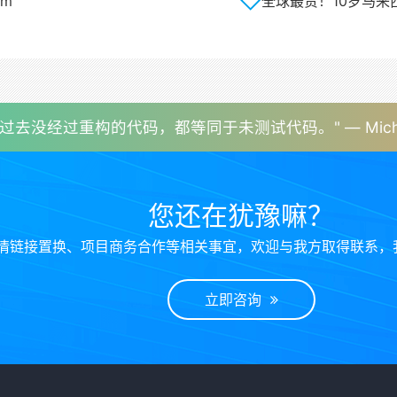
om
全球最贵！10岁马来西亚
"过去没经过重构的代码，都等同于未测试代码。" — Michael 
您还在犹豫嘛？
情链接置换、项目商务合作等相关事宜，欢迎与我方取得联系，
立即咨询