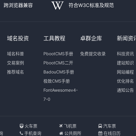
跨浏览器兼容
符合W3C标准及规范
域名投资
工具教程
卓群企库
新闻资
域名科普
PbootCMS手册
免费提交收录
科技资讯
交易案例
PbootCMS二开
建站知识
推荐域名
BadouCMS手册
网站编程
极致CMS手册
优化排名
FontAwesomev4-
通知公告
7-0
I
火车票
飞机票
汽车票
询
手机查询
公共厕所
在线日历