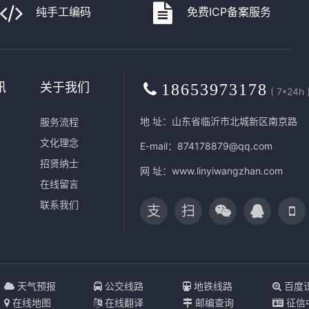
纯手工编码
免费ICP备案服务
讯
关于我们
18653973178
( 7*24h 
地 址：山东省临沂市北城新区南京路
服务流程
文化理念
E-mail：874178879@qq.com
招贤纳士
网 址：
www.linyiwangzhan.com
在线留言
联系我们
支
扫
天气预报
公交线路
地铁线路
百度
在线地图
在线翻译
邮编查询
征信