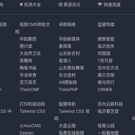
询
机场大全
黄道吉日
网速测速
s极致
极致CMS帮助文
卓群网络
蓝黛传媒
档
华韵集团
华韵新媒体
朗景智能
德兴堂
素简里
临沂挂失
大自然卫浴
山东新农村
同盟国
茶雕网
爱酒人
7货可居
梅喻书画
山东鼎尚舞美
苏州东方龙
华派体育
东仓造材
展贝货架
百万首页
AB模板网
微光同行
n
ThinkCMF
ThinkPHP
CRMEB
打印机驱动网
狐狸导航
苏州云薪科技
 CSS 中
Tailwind CSS
Tailwind CSS 官
临沂春芝堂
网
火HuoCMS
大盘云图
极客公园
Debian
免费在线抠图
一起看地图