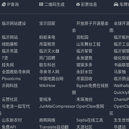
IP查询
二维码生成
彩票信息
车牌
临沂网站建设
宝贝回家
开放原子开源基金
全球开
会
图
临沂网站
蚂蚁来电
润松园
临沂板
绿韵展柜
吊篮租赁
山东舞台工程
临沂工
临沂吊篮
临沂灭火器
临沂架管
临沂钢
7货
热门招聘
永发建筑
磁化阻
挂失网
联东科创
错案多多
书画联
全国救助寻亲网
寻亲寻人网
永好水饺
马家柚
Pbootcms
中国地震台网
吊篮回收
临沂鸽
沂网科技
WikiHow
Bgsub免费在线抠
Wallha
图
Quickl
云赞社区
爱纯净
禾琛海创
Chanlu
与老涂一起写代
JunMaiCompressor
OpenClaw官网
OpenC
码
区
山东新农村
商辉网络
Sejda在线工具
生生世
免费API
Translate自动翻
天涯社区
华建达