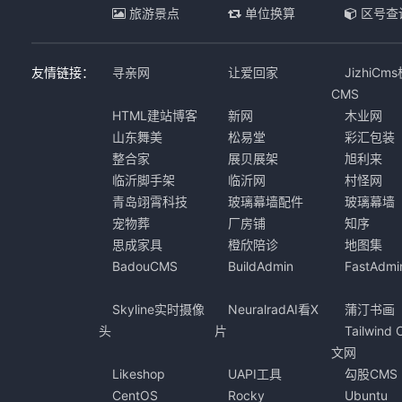
旅游景点
单位换算
区号查
友情链接：
寻亲网
让爱回家
JizhiCm
CMS
HTML建站博客
新网
木业网
山东舞美
松易堂
彩汇包装
整合家
展贝展架
旭利来
临沂脚手架
临沂网
村怪网
青岛翊霄科技
玻璃幕墙配件
玻璃幕墙
宠物葬
厂房铺
知序
思成家具
橙欣陪诊
地图集
BadouCMS
BuildAdmin
FastAdmi
Skyline实时摄像
NeuralradAI看X
蒲汀书画
头
片
Tailwind
文网
Likeshop
UAPI工具
勾股CMS
CentOS
Rocky
Ubuntu